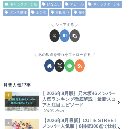
キャラクター分析
ひなこい
アピール
キャラクター分析
ダンス属性
全力恋
富田鈴花
星4
シェアする
あの坂道を登れをフォローする
月間人気記事
〖2026年8月版〗乃木坂46メンバー
人気ランキング徹底解説｜最新スコ
アと注目エピソード
20106 views
【2026年8月最新】CUTIE STREET
メンバー人気順｜8指標300点で比較