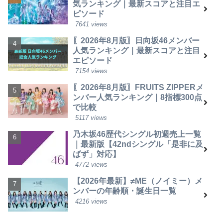
気ランキング｜最新スコアと注目エ
ピソード
7641 views
〖2026年8月版〗日向坂46メンバー
人気ランキング｜最新スコアと注目
エピソード
7154 views
〖2026年8月版〗FRUITS ZIPPERメ
ンバー人気ランキング｜8指標300点
で比較
5117 views
乃木坂46歴代シングル初週売上一覧
｜最新版【42ndシングル「是非に及
ばず」対応】
4772 views
【2026年最新】≠ME（ノイミー）メ
ンバーの年齢順・誕生日一覧
4216 views