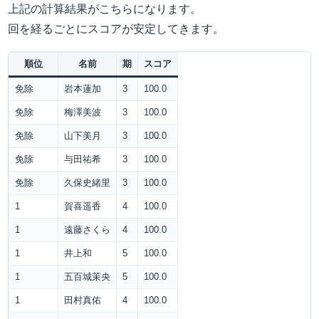
上記の計算結果がこちらになります。
回を経るごとにスコアが安定してきます。
順位
名前
期
スコア
免除
岩本蓮加
3
100.0
免除
梅澤美波
3
100.0
免除
山下美月
3
100.0
免除
与田祐希
3
100.0
免除
久保史緒里
3
100.0
1
賀喜遥香
4
100.0
1
遠藤さくら
4
100.0
1
井上和
5
100.0
1
五百城茉央
5
100.0
1
田村真佑
4
100.0