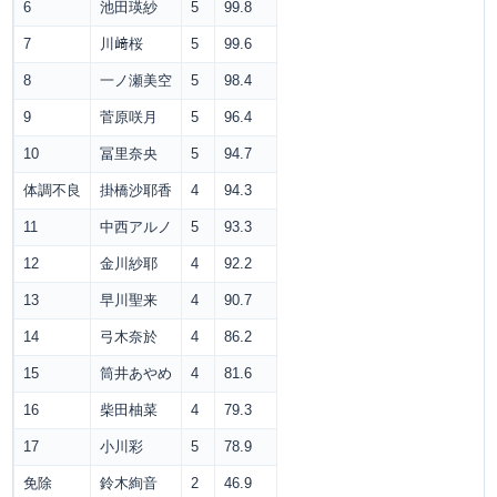
6
池田瑛紗
5
99.8
7
川﨑桜
5
99.6
8
一ノ瀬美空
5
98.4
9
菅原咲月
5
96.4
10
冨里奈央
5
94.7
体調不良
掛橋沙耶香
4
94.3
11
中西アルノ
5
93.3
12
金川紗耶
4
92.2
13
早川聖来
4
90.7
14
弓木奈於
4
86.2
15
筒井あやめ
4
81.6
16
柴田柚菜
4
79.3
17
小川彩
5
78.9
免除
鈴木絢音
2
46.9