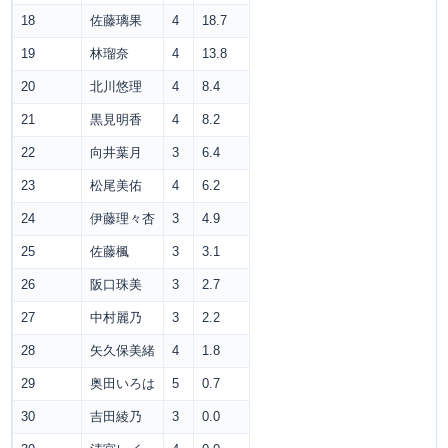
18
佐藤璃果
4
18.7
19
林瑠奈
4
13.8
20
北川悠理
4
8.4
21
黒見明香
4
8.2
22
向井葉月
3
6.4
23
松尾美佑
4
6.2
24
伊藤理々杏
3
4.9
25
佐藤楓
3
3.1
26
阪口珠美
3
2.7
27
中村麗乃
3
2.2
28
矢久保美緒
4
1.8
29
奥田いろは
5
0.7
30
吉田綾乃
3
0.0