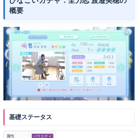
ひなこいガチャ：全力恋
渡邉美穂
の
概要
基礎ステータス
属性
バラエティ