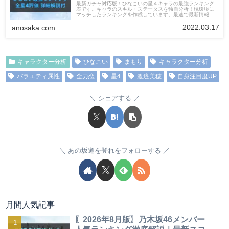
最新ガチャ対応版！ひなこいの星４キャラの最強ランキング
表です。キャラのスキル・ステータスを独自分析！現環境に
マッチしたランキングを作成しています。最速で最新情報へ
アップデート！
2022.03.17
anosaka.com
キャラクター分析
ひなこい
まもり
キャラクター分析
バラエティ属性
全力恋
星4
渡邉美穂
自身注目度UP
シェアする
あの坂道を登れをフォローする
月間人気記事
〖2026年8月版〗乃木坂46メンバー