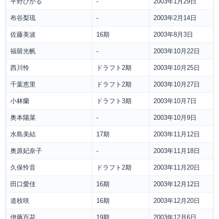
平野ひかる
-
2003年1月29日
布谷梨琉
-
2003年2月14日
佐藤美波
16期
2003年8月3日
福留光帆
-
2003年10月22日
西川怜
ドラフト2期
2003年10月25日
千葉恵里
ドラフト2期
2003年10月27日
小林蘭
ドラフト3期
2003年10月7日
奥本陽菜
-
2003年10月9日
水島美結
17期
2003年11月12日
奥原妃奈子
-
2003年11月18日
久保怜音
ドラフト2期
2003年11月20日
田口愛佳
16期
2003年12月12日
道枝咲
16期
2003年12月20日
伊藤百花
19期
2003年12月6日