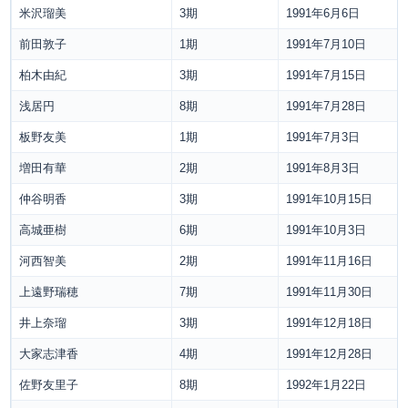
米沢瑠美
3期
1991年6月6日
前田敦子
1期
1991年7月10日
柏木由紀
3期
1991年7月15日
浅居円
8期
1991年7月28日
板野友美
1期
1991年7月3日
増田有華
2期
1991年8月3日
仲谷明香
3期
1991年10月15日
高城亜樹
6期
1991年10月3日
河西智美
2期
1991年11月16日
上遠野瑞穂
7期
1991年11月30日
井上奈瑠
3期
1991年12月18日
大家志津香
4期
1991年12月28日
佐野友里子
8期
1992年1月22日