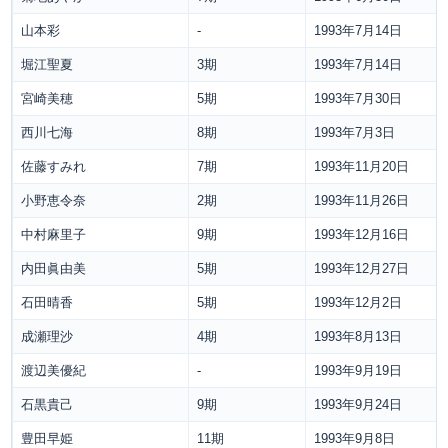
山本彩
-
1993年7月14日
堀江聖夏
3期
1993年7月14日
宮崎美穂
5期
1993年7月30日
西川七海
8期
1993年7月3日
佐藤すみれ
7期
1993年11月20日
小野恵令奈
2期
1993年11月26日
中村麻里子
9期
1993年12月16日
内田眞由美
5期
1993年12月27日
石田晴香
5期
1993年12月2日
成瀬理沙
4期
1993年8月13日
渡辺美優紀
-
1993年9月19日
石黒貴己
9期
1993年9月24日
豊田早姫
11期
1993年9月8日