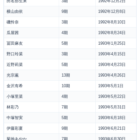
田名部生来
3期
1992年12月2日
横山由依
9期
1992年12月8日
磯怜奈
3期
1992年8月10日
瓜屋茜
4期
1992年8月24日
冨田麻友
5期
1993年1月25日
野口玲菜
3期
1993年4月15日
近野莉菜
5期
1993年4月23日
光宗薫
13期
1993年4月26日
金沢有希
10期
1993年5月1日
小塚里菜
4期
1993年5月22日
林彩乃
7期
1993年5月31日
中塚智実
5期
1993年6月18日
伊藤彩夏
9期
1993年6月21日
菊地あやか
7期
1993年6月30日