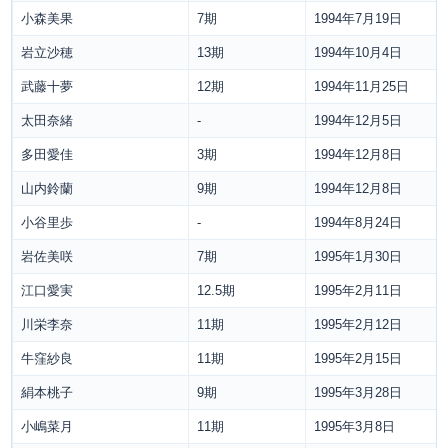
小森美果
7期
1994年7月19日
岩立沙穂
13期
1994年10月4日
武藤十夢
12期
1994年11月25日
太田奈緒
-
1994年12月5日
多田愛佳
3期
1994年12月8日
山内鈴蘭
9期
1994年12月8日
小谷里歩
-
1994年8月24日
岩佐美咲
7期
1995年1月30日
江口愛実
12.5期
1995年2月11日
川栄李奈
11期
1995年2月12日
牛窪紗良
11期
1995年2月15日
絹本桃子
9期
1995年3月28日
小嶋菜月
11期
1995年3月8日