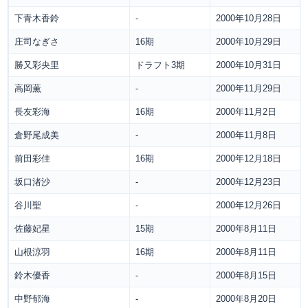
下青木香鈴
-
2000年10月28日
庄司なぎさ
16期
2000年10月29日
勝又彩央里
ドラフト3期
2000年10月31日
高岡薫
-
2000年11月29日
長友彩海
16期
2000年11月2日
倉野尾成美
-
2000年11月8日
前田彩佳
16期
2000年12月18日
坂口渚沙
-
2000年12月23日
谷川聖
-
2000年12月26日
佐藤妃星
15期
2000年8月11日
山根涼羽
16期
2000年8月11日
鈴木優香
-
2000年8月15日
中野郁海
-
2000年8月20日