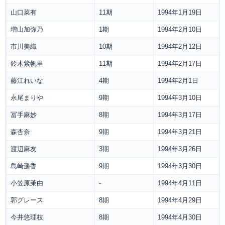
山口菜有
11期
1994年1月19日
増山加弥乃
1期
1994年2月10日
市川美織
10期
1994年2月12日
鈴木紫帆里
11期
1994年2月17日
藤江れいな
4期
1994年2月1日
永尾まりや
9期
1994年3月10日
冨手麻妙
8期
1994年3月17日
森杏奈
9期
1994年3月21日
渡辺麻友
3期
1994年3月26日
島崎遥香
9期
1994年3月30日
小笠原茉由
-
1994年4月11日
郭グレース
8期
1994年4月29日
今井悠理枝
8期
1994年4月30日