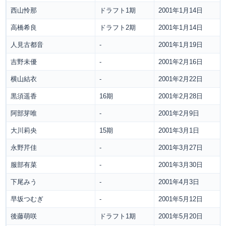
西山怜那
ドラフト1期
2001年1月14日
高橋希良
ドラフト2期
2001年1月14日
人見古都音
-
2001年1月19日
吉野未優
-
2001年2月16日
横山結衣
-
2001年2月22日
黒須遥香
16期
2001年2月28日
阿部芽唯
-
2001年2月9日
大川莉央
15期
2001年3月1日
永野芹佳
-
2001年3月27日
服部有菜
-
2001年3月30日
下尾みう
-
2001年4月3日
早坂つむぎ
-
2001年5月12日
後藤萌咲
ドラフト1期
2001年5月20日