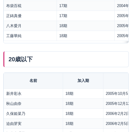
布袋百椛
17期
2004年
正鋳真優
17期
2005年
八木愛月
18期
2005年
工藤華純
18期
2005年
20歳以下
名前
加入期
新井彩永
18期
2005年10月5日
秋山由奈
18期
2005年12月12
久保姫菜乃
18期
2006年2月2日
迫由芽実
18期
2006年2月5日