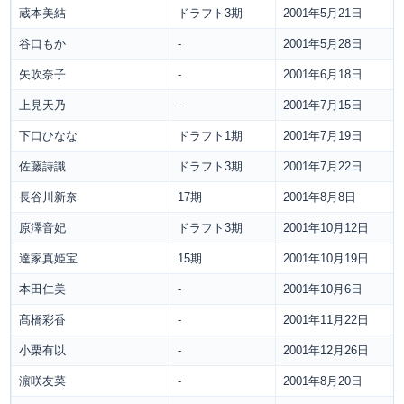
蔵本美結
ドラフト3期
2001年5月21日
谷口もか
-
2001年5月28日
矢吹奈子
-
2001年6月18日
上見天乃
-
2001年7月15日
下口ひなな
ドラフト1期
2001年7月19日
佐藤詩識
ドラフト3期
2001年7月22日
長谷川新奈
17期
2001年8月8日
原澤音妃
ドラフト3期
2001年10月12日
達家真姫宝
15期
2001年10月19日
本田仁美
-
2001年10月6日
髙橋彩香
-
2001年11月22日
小栗有以
-
2001年12月26日
濵咲友菜
-
2001年8月20日