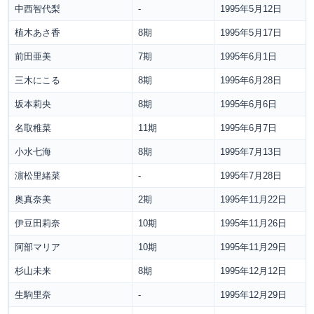
中西智代梨
-
1995年5月12日
植木あさ香
8期
1995年5月17日
前田亜美
7期
1995年6月1日
三木にこる
8期
1995年6月28日
坂本莉央
8期
1995年6月6日
名取稚菜
11期
1995年6月7日
小水七海
8期
1995年7月13日
濵松里緒菜
-
1995年7月28日
奥真奈美
2期
1995年11月22日
伊豆田莉奈
10期
1995年11月26日
阿部マリア
10期
1995年11月29日
杉山未来
8期
1995年12月12日
生駒里奈
-
1995年12月29日