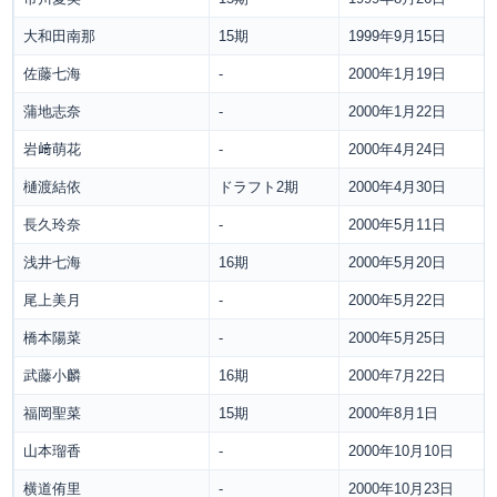
大和田南那
15期
1999年9月15日
佐藤七海
-
2000年1月19日
蒲地志奈
-
2000年1月22日
岩﨑萌花
-
2000年4月24日
樋渡結依
ドラフト2期
2000年4月30日
長久玲奈
-
2000年5月11日
浅井七海
16期
2000年5月20日
尾上美月
-
2000年5月22日
橋本陽菜
-
2000年5月25日
武藤小麟
16期
2000年7月22日
福岡聖菜
15期
2000年8月1日
山本瑠香
-
2000年10月10日
横道侑里
-
2000年10月23日