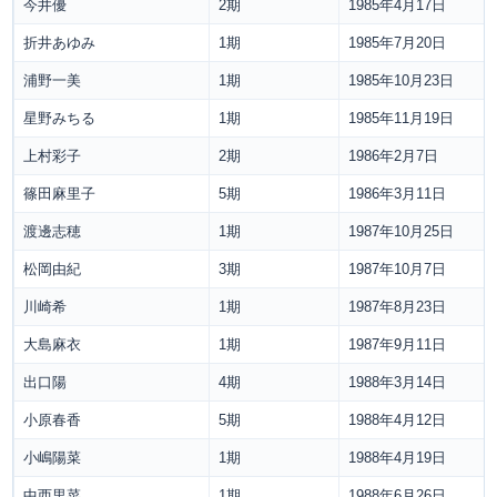
今井優
2期
1985年4月17日
折井あゆみ
1期
1985年7月20日
浦野一美
1期
1985年10月23日
星野みちる
1期
1985年11月19日
上村彩子
2期
1986年2月7日
篠田麻里子
5期
1986年3月11日
渡邊志穂
1期
1987年10月25日
松岡由紀
3期
1987年10月7日
川崎希
1期
1987年8月23日
大島麻衣
1期
1987年9月11日
出口陽
4期
1988年3月14日
小原春香
5期
1988年4月12日
小嶋陽菜
1期
1988年4月19日
中西里菜
1期
1988年6月26日