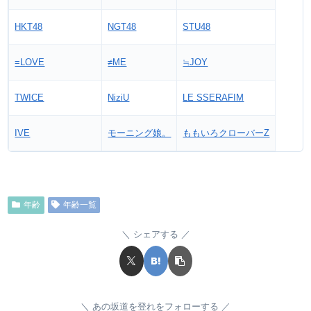
HKT48
NGT48
STU48
=LOVE
≠ME
≒JOY
TWICE
NiziU
LE SSERAFIM
IVE
モーニング娘。
ももいろクローバーZ
年齢
年齢一覧
シェアする
あの坂道を登れをフォローする