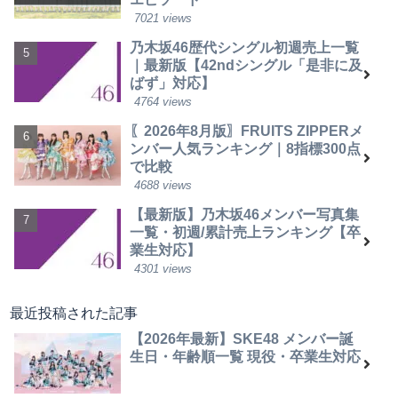
7021 views
乃木坂46歴代シングル初週売上一覧
｜最新版【42ndシングル「是非に及
ばず」対応】
4764 views
〖2026年8月版〗FRUITS ZIPPERメ
ンバー人気ランキング｜8指標300点
で比較
4688 views
【最新版】乃木坂46メンバー写真集
一覧・初週/累計売上ランキング【卒
業生対応】
4301 views
最近投稿された記事
【2026年最新】SKE48 メンバー誕
生日・年齢順一覧 現役・卒業生対応