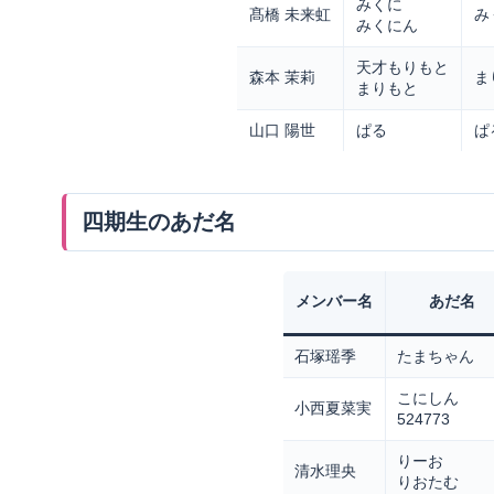
みくに
髙橋 未来虹
み
みくにん
天才もりもと
森本 茉莉
ま
まりもと
山口 陽世
ぱる
ぱ
四期生のあだ名
メンバー名
あだ名
石塚瑶季
たまちゃん
こにしん
小西夏菜実
524773
りーお
清水理央
りおたむ