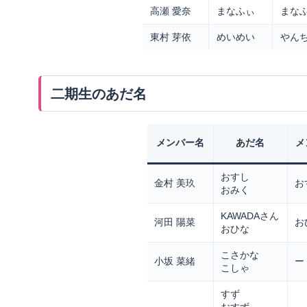
高瀬 愛奈
まなふぃ
まな
東村 芽依
めいめい
やん
二期生のあだ名
メンバー名
あだ名
メ
おすし
金村 美玖
お
おみく
KAWADAさん
河田 陽菜
お
おひな
こさかな
小坂 菜緒
ー
こしゃ
すず