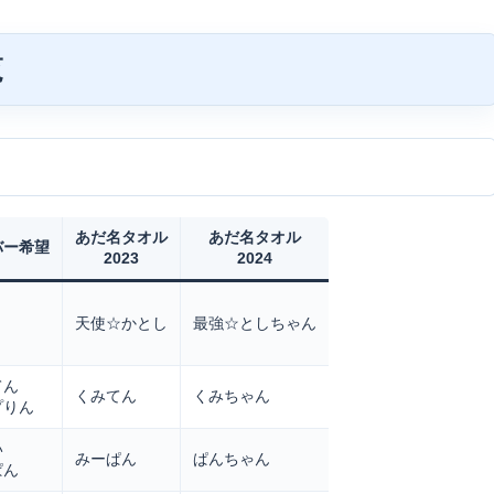
覧
あだ名タオル
あだ名タオル
バー希望
2023
2024
天使☆かとし
最強☆としちゃん
てん
くみてん
くみちゃん
プりん
い
みーぱん
ぱんちゃん
ぱん