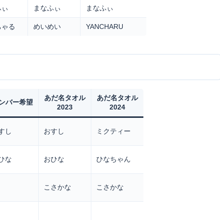
ふぃ
まなふぃ
まなふぃ
ちゃる
めいめい
YANCHARU
あだ名タオル
あだ名タオル
ンバー希望
2023
2024
すし
おすし
ミクティー
ひな
おひな
ひなちゃん
こさかな
こさかな