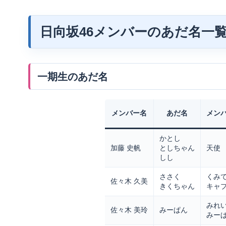
日向坂46メンバーのあだ名一
一期生のあだ名
メンバー名
あだ名
メン
かとし
加藤 史帆
としちゃん
天使
しし
ささく
くみ
佐々木 久美
きくちゃん
キャ
みれ
佐々木 美玲
みーぱん
みー