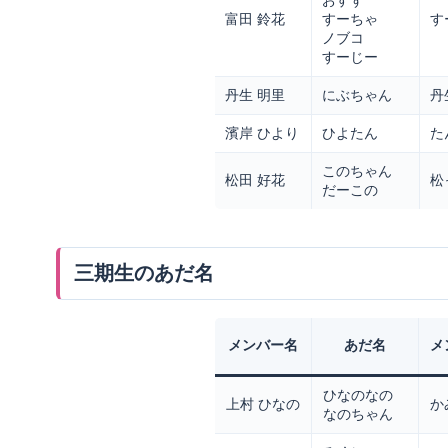
おすず
富田 鈴花
すーちゃ
す
ノブコ
すーじー
丹生 明里
にぶちゃん
丹
濱岸 ひより
ひよたん
た
このちゃん
松田 好花
松
だーこの
三期生のあだ名
メンバー名
あだ名
メ
ひなのなの
上村 ひなの
か
なのちゃん