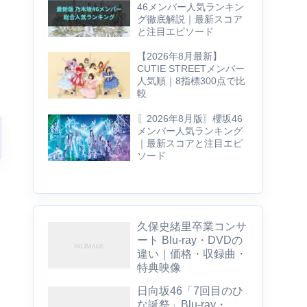
46メンバー人気ランキン
グ徹底解説｜最新スコア
と注目エピソード
【2026年8月最新】
CUTIE STREETメンバー
人気順｜8指標300点で比
較
〖2026年8月版〗櫻坂46
メンバー人気ランキング
｜最新スコアと注目エピ
ソード
久保史緒里卒業コンサ
ート Blu-ray・DVDの
違い｜価格・収録曲・
特典映像
日向坂46「7回目のひ
な誕祭」Blu-ray・