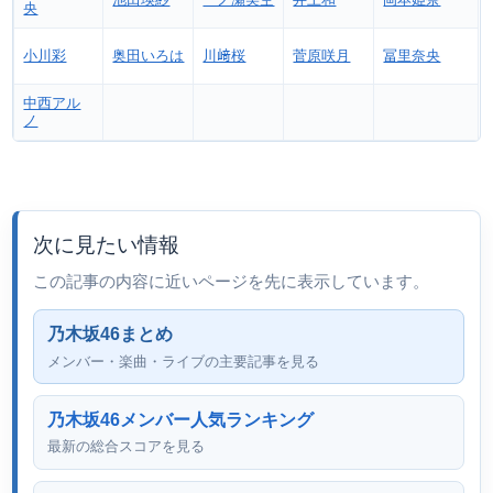
池田瑛紗
一ノ瀬美空
井上和
岡本姫奈
央
小川彩
奥田いろは
川﨑桜
菅原咲月
冨里奈央
中西アル
ノ
次に見たい情報
この記事の内容に近いページを先に表示しています。
乃木坂46まとめ
メンバー・楽曲・ライブの主要記事を見る
乃木坂46メンバー人気ランキング
最新の総合スコアを見る