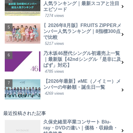
人気ランキング｜最新スコアと注目
エピソード
7274 views
〖2026年8月版〗FRUITS ZIPPERメ
ンバー人気ランキング｜8指標300点
で比較
5217 views
乃木坂46歴代シングル初週売上一覧
｜最新版【42ndシングル「是非に及
ばず」対応】
4785 views
【2026年最新】≠ME（ノイミー）メ
ンバーの年齢順・誕生日一覧
4269 views
最近投稿された記事
久保史緒里卒業コンサート Blu-
ray・DVDの違い｜価格・収録曲・