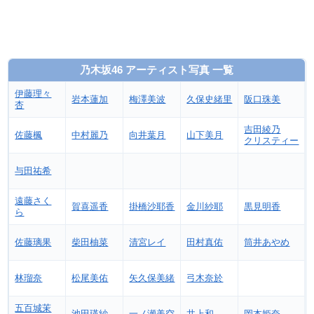
乃木坂46 アーティスト写真 一覧
伊藤理々
岩本蓮加
梅澤美波
久保史緒里
阪口珠美
杏
吉田綾乃
佐藤楓
中村麗乃
向井葉月
山下美月
クリスティー
与田祐希
遠藤さく
賀喜遥香
掛橋沙耶香
金川紗耶
黒見明香
ら
佐藤璃果
柴田柚菜
清宮レイ
田村真佑
筒井あやめ
林瑠奈
松尾美佑
矢久保美緒
弓木奈於
五百城茉