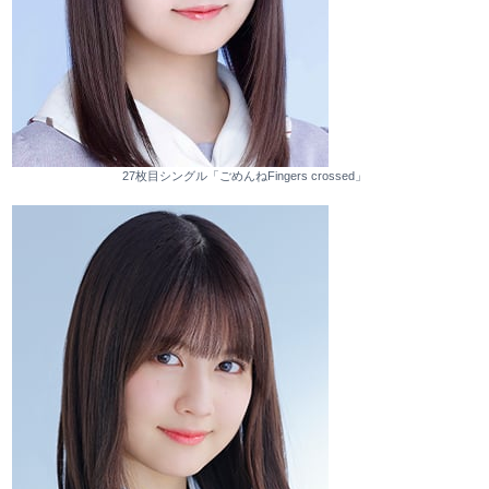
27枚目シングル「ごめんねFingers crossed」