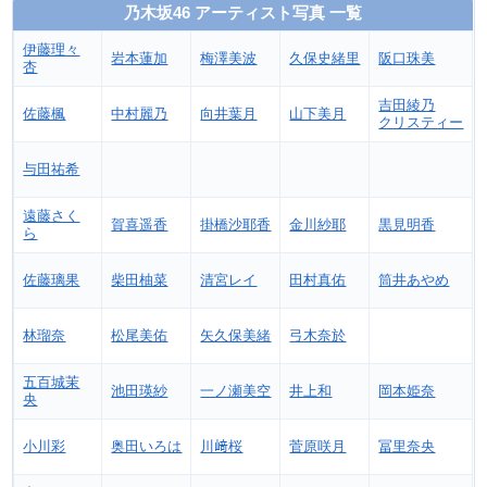
乃木坂46 アーティスト写真 一覧
伊藤理々
岩本蓮加
梅澤美波
久保史緒里
阪口珠美
杏
吉田綾乃
佐藤楓
中村麗乃
向井葉月
山下美月
クリスティー
与田祐希
遠藤さく
賀喜遥香
掛橋沙耶香
金川紗耶
黒見明香
ら
佐藤璃果
柴田柚菜
清宮レイ
田村真佑
筒井あやめ
林瑠奈
松尾美佑
矢久保美緒
弓木奈於
五百城茉
池田瑛紗
一ノ瀬美空
井上和
岡本姫奈
央
小川彩
奥田いろは
川﨑桜
菅原咲月
冨里奈央