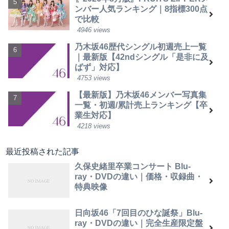
ンバー人気ランキング｜8指標300点
で比較
4946 views
乃木坂46歴代シングル初週売上一覧
｜最新版【42ndシングル「是非に及
ばず」対応】
4753 views
【最新版】乃木坂46メンバー写真集
一覧・初週/累計売上ランキング【卒
業生対応】
4218 views
最近投稿された記事
久保史緒里卒業コンサート Blu-
ray・DVDの違い｜価格・収録曲・
特典映像
日向坂46「7回目のひな誕祭」Blu-
ray・DVDの違い｜完全生産限定盤