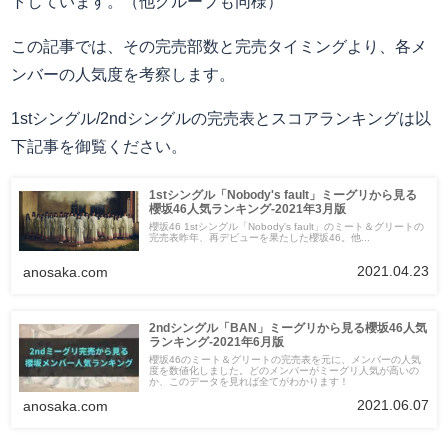
トしています。（他グループも同様）
この記事では、その完売部数と完売タイミングより、各メ
ンバーの人気度を考察します。
1stシングル/2ndシングルの完売表とスコアランキングは以
下記事を御覧ください。
1stシングル「Nobody's fault」ミーグリから見る
櫻坂46人気ランキング-2021年3月版
櫻坂46 1stシングル「Nobody's fault」のミート＆グリートの
完売表昨年、再デビューを果たした櫻坂46。他...
2021.04.23
anosaka.com
2ndシングル「BAN」ミーグリから見る櫻坂46人気
ランキング-2021年6月版
櫻坂46のミート＆グリートの完売表を元に、メンバーの人気
度を数値化しました。どのメンバーがミーグリ人気が高いの
か、このデータを見れば全てがわかります！
2021.06.07
anosaka.com