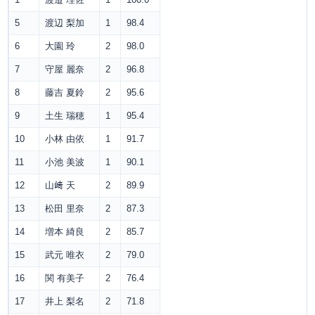
1
渡邉 理佐
1
100.0
5
渡辺 梨加
1
98.4
6
大園 玲
2
98.0
7
守屋 麗奈
2
96.8
8
藤吉 夏鈴
2
95.6
9
土生 瑞穂
1
95.4
10
小林 由依
1
91.7
11
小池 美波
1
90.1
12
山﨑 天
2
89.9
13
松田 里奈
2
87.3
14
増本 綺良
2
85.7
15
武元 唯衣
2
79.0
16
関 有美子
2
76.4
17
井上 梨名
2
71.8