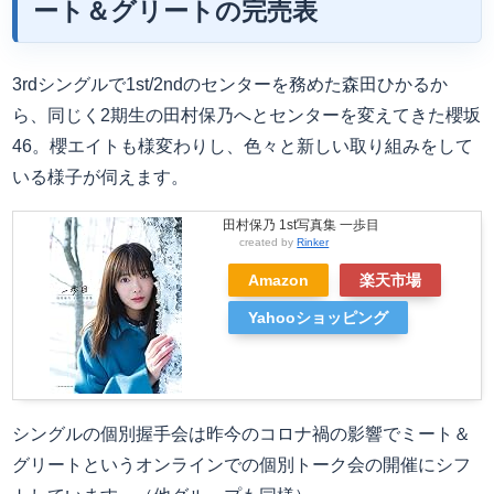
ート＆グリートの完売表
3rdシングルで1st/2ndのセンターを務めた森田ひかるか
ら、同じく2期生の田村保乃へとセンターを変えてきた櫻坂
46。櫻エイトも様変わりし、色々と新しい取り組みをして
いる様子が伺えます。
田村保乃 1st写真集 一歩目
created by
Rinker
Amazon
楽天市場
Yahooショッピング
シングルの個別握手会は昨今のコロナ禍の影響でミート＆
グリートというオンラインでの個別トーク会の開催にシフ