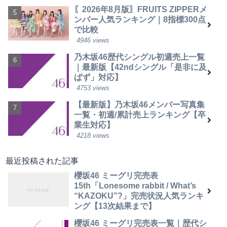
〖2026年8月版〗FRUITS ZIPPERメ
ンバー人気ランキング｜8指標300点
で比較
4946 views
乃木坂46歴代シングル初週売上一覧
｜最新版【42ndシングル「是非に及
ばず」対応】
4753 views
【最新版】乃木坂46メンバー写真集
一覧・初週/累計売上ランキング【卒
業生対応】
4218 views
最近投稿された記事
櫻坂46 ミーグリ完売表
15th「Lonesome rabbit / What’s
“KAZOKU”?」完売状況人気ランキ
ング【13次結果まで】
櫻坂46 ミーグリ完売表一覧｜歴代シ