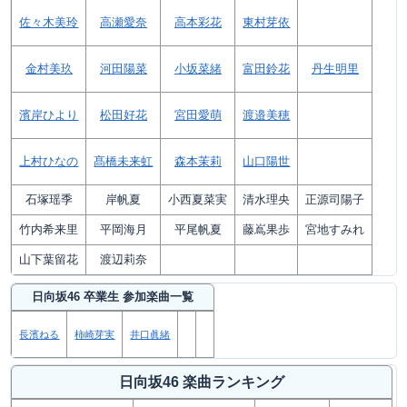
佐々木美玲
高瀬愛奈
高本彩花
東村芽依
金村美玖
河田陽菜
小坂菜緒
富田鈴花
丹生明里
濱岸ひより
松田好花
宮田愛萌
渡邉美穂
上村ひなの
髙橋未来虹
森本茉莉
山口陽世
石塚瑶季
岸帆夏
小西夏菜実
清水理央
正源司陽子
竹内希来里
平岡海月
平尾帆夏
藤嶌果歩
宮地すみれ
山下葉留花
渡辺莉奈
日向坂46 卒業生 参加楽曲一覧
長濱ねる
柿崎芽実
井口眞緒
日向坂46 楽曲ランキング