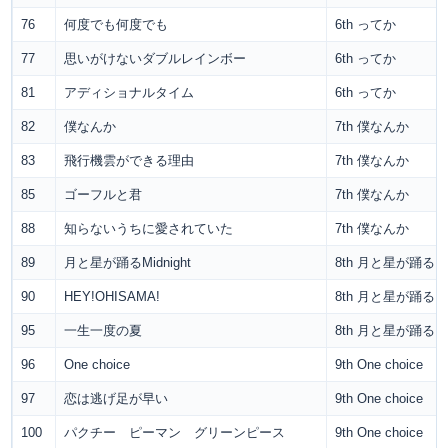
76
何度でも何度でも
6th ってか
77
思いがけないダブルレインボー
6th ってか
81
アディショナルタイム
6th ってか
82
僕なんか
7th 僕なんか
83
飛行機雲ができる理由
7th 僕なんか
85
ゴーフルと君
7th 僕なんか
88
知らないうちに愛されていた
7th 僕なんか
89
月と星が踊るMidnight
8th 月と星が踊るMid
90
HEY!OHISAMA!
8th 月と星が踊るMid
95
一生一度の夏
8th 月と星が踊るMid
96
One choice
9th One choice
97
恋は逃げ足が早い
9th One choice
100
パクチー ピーマン グリーンピース
9th One choice