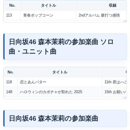
No.
タイトル
収録
113
青春ポップコーン
2ndアルバム 脈打つ感情
日向坂46 森本茉莉の参加楽曲 ソロ
曲・ユニット曲
No.
タイトル
収
118
恋とあんバター
11th 君はハ
148
ハロウィンのカボチャが割れた 2025
15th お願いバ
日向坂46 森本茉莉の参加楽曲