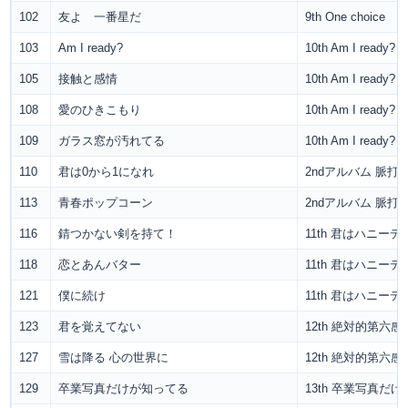
102
友よ 一番星だ
9th One choice
103
Am I ready?
10th Am I ready?
105
接触と感情
10th Am I ready?
108
愛のひきこもり
10th Am I ready?
109
ガラス窓が汚れてる
10th Am I ready?
110
君は0から1になれ
2ndアルバム 脈打
113
青春ポップコーン
2ndアルバム 脈打
116
錆つかない剣を持て！
11th 君はハニーデ
118
恋とあんバター
11th 君はハニーデ
121
僕に続け
11th 君はハニーデ
123
君を覚えてない
12th 絶対的第六感
127
雪は降る 心の世界に
12th 絶対的第六感
129
卒業写真だけが知ってる
13th 卒業写真だ