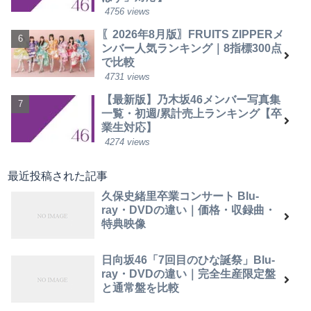
4756 views
〖2026年8月版〗FRUITS ZIPPERメ
ンバー人気ランキング｜8指標300点
で比較
4731 views
【最新版】乃木坂46メンバー写真集
一覧・初週/累計売上ランキング【卒
業生対応】
4274 views
最近投稿された記事
久保史緒里卒業コンサート Blu-
ray・DVDの違い｜価格・収録曲・
特典映像
日向坂46「7回目のひな誕祭」Blu-
ray・DVDの違い｜完全生産限定盤
と通常盤を比較