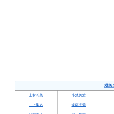
櫻坂
上村莉菜
小池美波
井上梨名
遠藤光莉