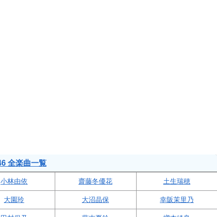
46 全楽曲一覧
小林由依
齋藤冬優花
土生瑞穂
大園玲
大沼晶保
幸阪茉里乃