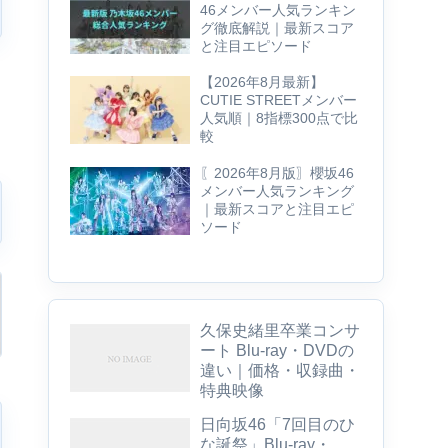
46メンバー人気ランキン
グ徹底解説｜最新スコア
と注目エピソード
【2026年8月最新】
CUTIE STREETメンバー
人気順｜8指標300点で比
較
〖2026年8月版〗櫻坂46
メンバー人気ランキング
｜最新スコアと注目エピ
ソード
久保史緒里卒業コンサ
ート Blu-ray・DVDの
違い｜価格・収録曲・
特典映像
日向坂46「7回目のひ
な誕祭」Blu-ray・