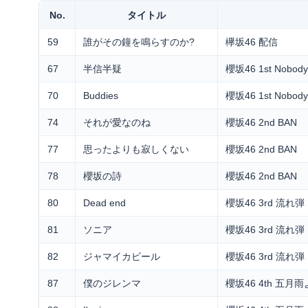
No.
タイトル
59
誰がその鐘を鳴らすのか?
欅坂46 配信
67
半信半疑
櫻坂46 1st Nobody's
70
Buddies
櫻坂46 1st Nobody's
74
それが愛なのね
櫻坂46 2nd BAN
77
思ったよりも寂しくない
櫻坂46 2nd BAN
78
櫻坂の詩
櫻坂46 2nd BAN
80
Dead end
櫻坂46 3rd 流れ弾
81
ソニア
櫻坂46 3rd 流れ弾
82
ジャマイカビール
櫻坂46 3rd 流れ弾
87
僕のジレンマ
櫻坂46 4th 五月雨