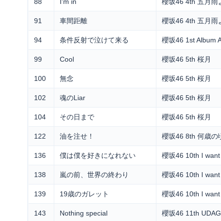
88
I'm in
櫻坂46 4th 五月雨
91
車間距離
櫻坂46 4th 五月雨
94
条件反射で泣けて来る
櫻坂46 1st Album A
99
Cool
櫻坂46 5th 桜月
100
無念
櫻坂46 5th 桜月
102
魂のLiar
櫻坂46 5th 桜月
104
その日まで
櫻坂46 5th 桜月
122
油を注せ！
櫻坂46 8th 何
136
僕は僕を好きになれない
櫻坂46 10th I want
138
嵐の前、世界の終わり
櫻坂46 10th I want
139
19歳のガレット
櫻坂46 10th I want
143
Nothing special
櫻坂46 11th UDA