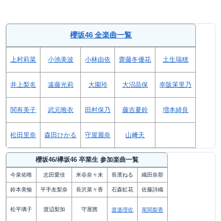
櫻坂46 全楽曲一覧
上村莉菜
小池美波
小林由依
齋藤冬優花
土生瑞穂
井上梨名
遠藤光莉
大園玲
大沼晶保
幸阪茉里乃
関有美子
武元唯衣
田村保乃
藤吉夏鈴
増本綺良
松田里奈
森田ひかる
守屋麗奈
山﨑天
櫻坂46/欅坂46 卒業生 参加楽曲一覧
今泉佑唯
志田愛佳
米谷奈々未
長濱ねる
織田奈那
鈴本美愉
平手友梨奈
長沢菜々香
石森虹花
佐藤詩織
松平璃子
渡辺梨加
守屋茜
渡邉理佐
尾関梨香