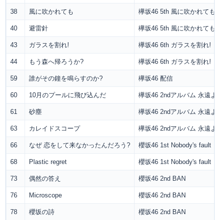
38
風に吹かれても
欅坂46 5th 風に吹かれても
40
避雷針
欅坂46 5th 風に吹かれても
43
ガラスを割れ!
欅坂46 6th ガラスを割れ!
44
もう森へ帰ろうか?
欅坂46 6th ガラスを割れ!
59
誰がその鐘を鳴らすのか?
欅坂46 配信
60
10月のプールに飛び込んだ
欅坂46 2ndアルバム 永
61
砂塵
欅坂46 2ndアルバム 永
63
カレイドスコープ
欅坂46 2ndアルバム 永
66
なぜ 恋をして来なかったんだろう?
櫻坂46 1st Nobody's fault
68
Plastic regret
櫻坂46 1st Nobody's fault
73
偶然の答え
櫻坂46 2nd BAN
76
Microscope
櫻坂46 2nd BAN
78
櫻坂の詩
櫻坂46 2nd BAN