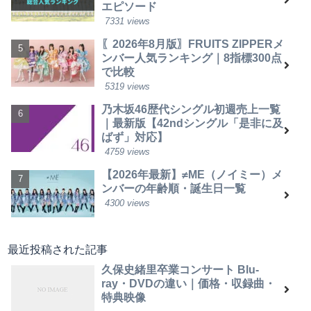
エピソード
7331 views
〖2026年8月版〗FRUITS ZIPPERメ
ンバー人気ランキング｜8指標300点
で比較
5319 views
乃木坂46歴代シングル初週売上一覧
｜最新版【42ndシングル「是非に及
ばず」対応】
4759 views
【2026年最新】≠ME（ノイミー）メ
ンバーの年齢順・誕生日一覧
4300 views
最近投稿された記事
久保史緒里卒業コンサート Blu-
ray・DVDの違い｜価格・収録曲・
特典映像