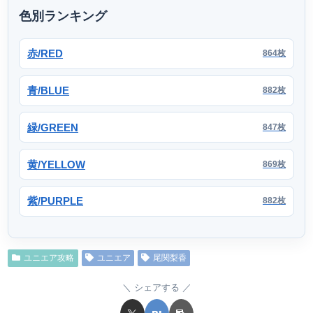
色別ランキング
赤/RED
864枚
青/BLUE
882枚
緑/GREEN
847枚
黄/YELLOW
869枚
紫/PURPLE
882枚
ユニエア攻略
ユニエア
尾関梨香
シェアする