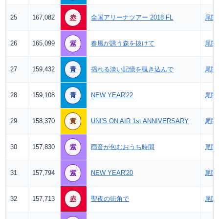
25
167,082
赤
全国アリーナツアー 2018 FL
尾関
26
165,099
紫
春風が誘う森を抜けて
尾関
27
159,432
青
揺れる淡い記憶を覗き込んで
尾関
28
159,108
青
NEW YEAR'22
尾関
29
158,370
黄
UNI'S ON AIR 1st ANNIVERSARY
尾関
30
157,830
紫
雨音が包むおうち時間
尾関
31
157,794
紫
NEW YEAR'20
尾関
32
157,713
赤
聖夜の街角で
尾関