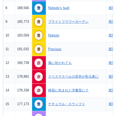
8
188,566
青
Nobody's fault
尾関
9
185,773
黄
ブライトフラワーガーデン
尾関
10
183,059
黄
Nobody
尾関
11
181,032
黄
Precious
尾関
12
180,739
赤
風に吹かれても
尾関
13
178,891
赤
クリスマスベルの音色が彩る夜に
尾関
14
178,338
赤
静寂に包まれた洋書室にて
尾関
15
177,173
青
ナチュラル・スウィフト
尾関