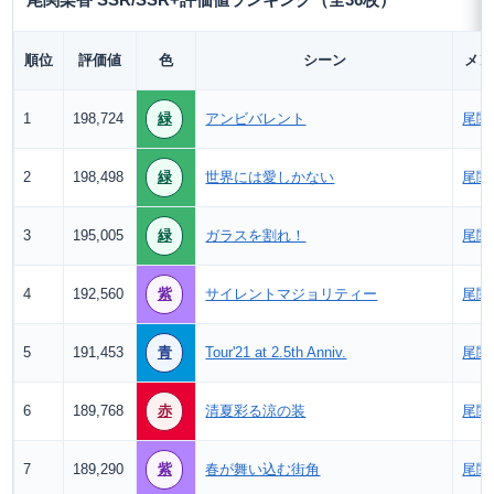
尾関梨香 SSR/SSR+評価値ランキング（全36枚）
順位
評価値
色
シーン
メン
1
198,724
緑
アンビバレント
尾関
2
198,498
緑
世界には愛しかない
尾関
3
195,005
緑
ガラスを割れ！
尾関
4
192,560
紫
サイレントマジョリティー
尾関
5
191,453
青
Tour'21 at 2.5th Anniv.
尾関
6
189,768
赤
清夏彩る涼の装
尾関
7
189,290
紫
春が舞い込む街角
尾関