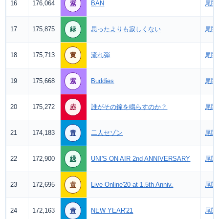
16
176,064
紫
BAN
尾関
17
175,875
緑
思ったよりも寂しくない
尾関
18
175,713
黄
流れ弾
尾関
19
175,668
紫
Buddies
尾関
20
175,272
赤
誰がその鐘を鳴らすのか？
尾関
21
174,183
青
二人セゾン
尾関
22
172,900
緑
UNI'S ON AIR 2nd ANNIVERSARY
尾関
23
172,695
黄
Live Online'20 at 1.5th Anniv.
尾関
24
172,163
青
NEW YEAR'21
尾関