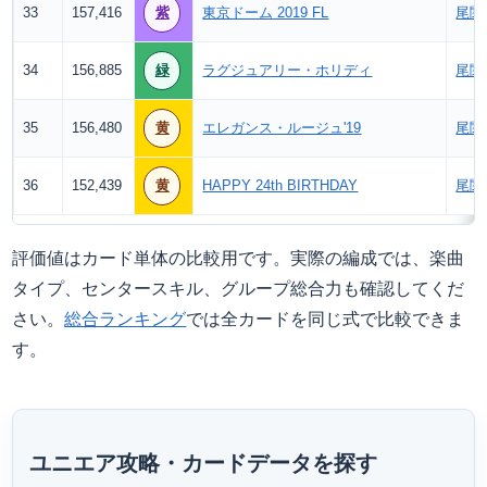
33
157,416
紫
東京ドーム 2019 FL
尾関
34
156,885
緑
ラグジュアリー・ホリディ
尾関
35
156,480
黄
エレガンス・ルージュ'19
尾関
36
152,439
黄
HAPPY 24th BIRTHDAY
尾関
評価値はカード単体の比較用です。実際の編成では、楽曲
タイプ、センタースキル、グループ総合力も確認してくだ
さい。
総合ランキング
では全カードを同じ式で比較できま
す。
ユニエア攻略・カードデータを探す