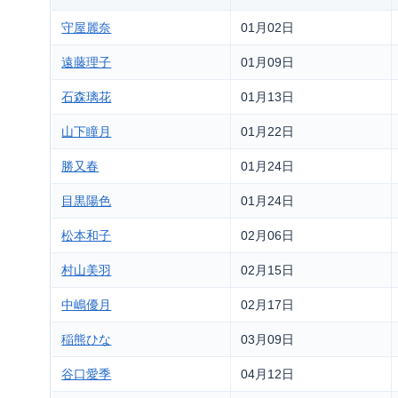
守屋麗奈
01月02日
遠藤理子
01月09日
石森璃花
01月13日
山下瞳月
01月22日
勝又春
01月24日
目黒陽色
01月24日
松本和子
02月06日
村山美羽
02月15日
中嶋優月
02月17日
稲熊ひな
03月09日
谷口愛季
04月12日