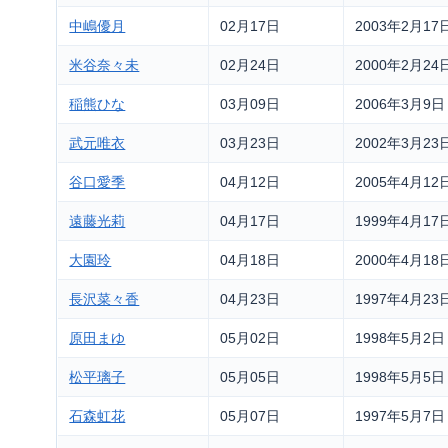
中嶋優月
02月17日
2003年2月17
米谷奈々未
02月24日
2000年2月24
稲熊ひな
03月09日
2006年3月9日
武元唯衣
03月23日
2002年3月23
谷口愛季
04月12日
2005年4月12
遠藤光莉
04月17日
1999年4月17
大園玲
04月18日
2000年4月18
長沢菜々香
04月23日
1997年4月23
原田まゆ
05月02日
1998年5月2日
松平璃子
05月05日
1998年5月5日
石森虹花
05月07日
1997年5月7日