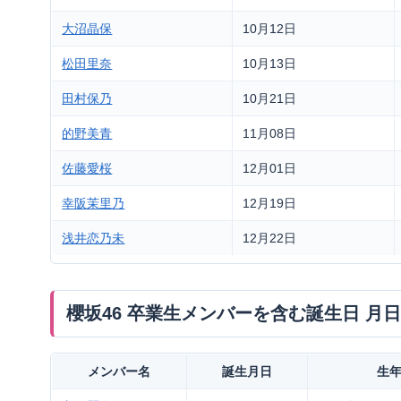
大沼晶保
10月12日
松田里奈
10月13日
田村保乃
10月21日
的野美青
11月08日
佐藤愛桜
12月01日
幸阪茉里乃
12月19日
浅井恋乃未
12月22日
櫻坂46 卒業生メンバーを含む誕生日 月
メンバー名
誕生月日
生