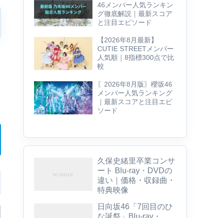
46メンバー人気ランキン
グ徹底解説｜最新スコア
と注目エピソード
【2026年8月最新】
CUTIE STREETメンバー
人気順｜8指標300点で比
較
〖2026年8月版〗櫻坂46
メンバー人気ランキング
｜最新スコアと注目エピ
ソード
久保史緒里卒業コンサ
ート Blu-ray・DVDの
違い｜価格・収録曲・
特典映像
日向坂46「7回目のひ
な誕祭」Blu-ray・