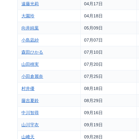
遠藤光莉
04月17日
大園玲
04月18日
向井純葉
05月09日
小島凪紗
07月07日
森田ひかる
07月10日
山田桃実
07月20日
小田倉麗奈
07月25日
村井優
08月18日
藤吉夏鈴
08月29日
中川智尋
09月16日
山川宇衣
09月19日
山﨑天
09月28日