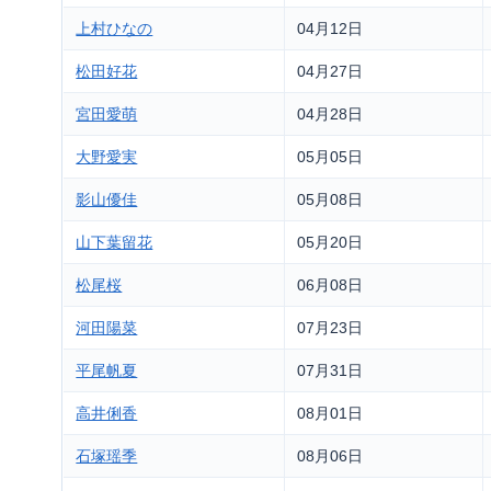
上村ひなの
04月12日
松田好花
04月27日
宮田愛萌
04月28日
大野愛実
05月05日
影山優佳
05月08日
山下葉留花
05月20日
松尾桜
06月08日
河田陽菜
07月23日
平尾帆夏
07月31日
高井俐香
08月01日
石塚瑶季
08月06日