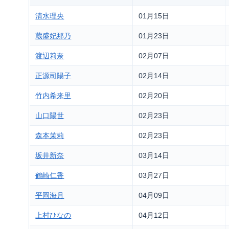
清水理央
01月15日
蔵盛妃那乃
01月23日
渡辺莉奈
02月07日
正源司陽子
02月14日
竹内希来里
02月20日
山口陽世
02月23日
森本茉莉
02月23日
坂井新奈
03月14日
鶴崎仁香
03月27日
平岡海月
04月09日
上村ひなの
04月12日