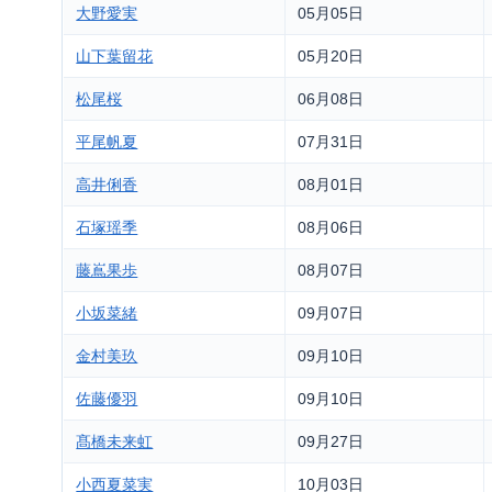
大野愛実
05月05日
山下葉留花
05月20日
松尾桜
06月08日
平尾帆夏
07月31日
高井俐香
08月01日
石塚瑶季
08月06日
藤嶌果歩
08月07日
小坂菜緒
09月07日
金村美玖
09月10日
佐藤優羽
09月10日
髙橋未来虹
09月27日
小西夏菜実
10月03日