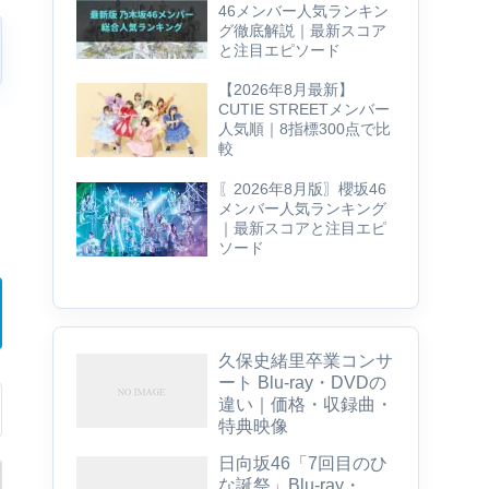
46メンバー人気ランキン
グ徹底解説｜最新スコア
と注目エピソード
【2026年8月最新】
CUTIE STREETメンバー
人気順｜8指標300点で比
較
〖2026年8月版〗櫻坂46
メンバー人気ランキング
｜最新スコアと注目エピ
ソード
久保史緒里卒業コンサ
ート Blu-ray・DVDの
違い｜価格・収録曲・
特典映像
日向坂46「7回目のひ
な誕祭」Blu-ray・