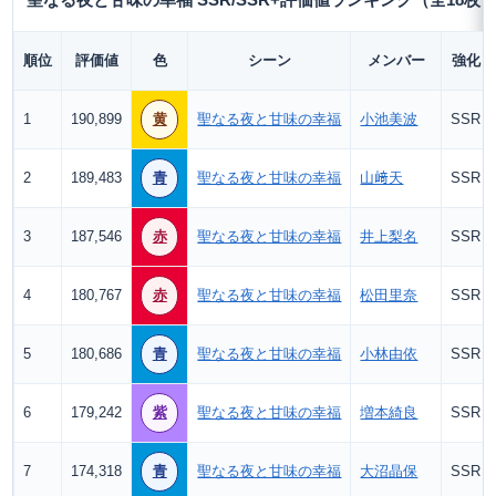
聖なる夜と甘味の幸福 SSR/SSR+評価値ランキング（全18枚
順位
評価値
色
シーン
メンバー
強化
1
190,899
黄
聖なる夜と甘味の幸福
小池美波
SSR
2
189,483
青
聖なる夜と甘味の幸福
山﨑天
SSR
3
187,546
赤
聖なる夜と甘味の幸福
井上梨名
SSR
4
180,767
赤
聖なる夜と甘味の幸福
松田里奈
SSR
5
180,686
青
聖なる夜と甘味の幸福
小林由依
SSR
6
179,242
紫
聖なる夜と甘味の幸福
増本綺良
SSR
7
174,318
青
聖なる夜と甘味の幸福
大沼晶保
SSR