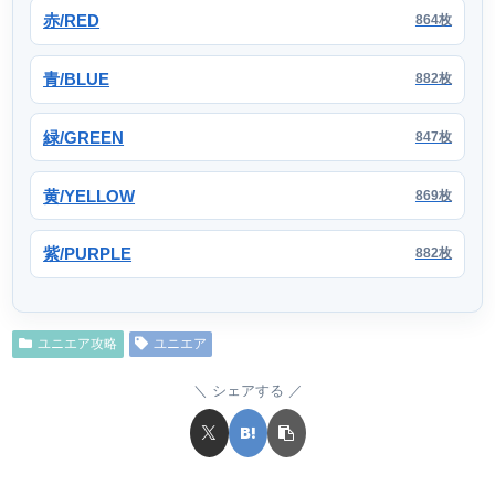
赤/RED
864枚
青/BLUE
882枚
緑/GREEN
847枚
黄/YELLOW
869枚
紫/PURPLE
882枚
ユニエア攻略
ユニエア
シェアする