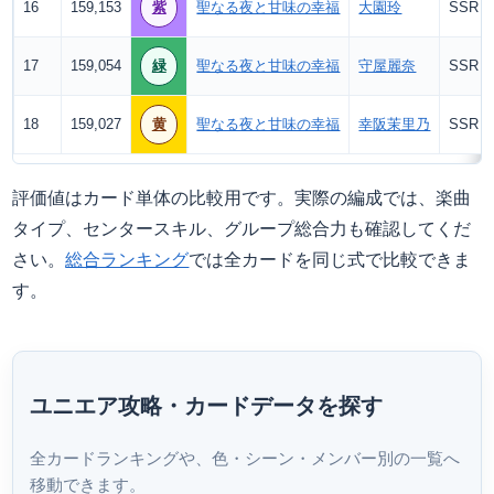
16
159,153
紫
聖なる夜と甘味の幸福
大園玲
SSR
17
159,054
緑
聖なる夜と甘味の幸福
守屋麗奈
SSR
18
159,027
黄
聖なる夜と甘味の幸福
幸阪茉里乃
SSR
評価値はカード単体の比較用です。実際の編成では、楽曲
タイプ、センタースキル、グループ総合力も確認してくだ
さい。
総合ランキング
では全カードを同じ式で比較できま
す。
ユニエア攻略・カードデータを探す
全カードランキングや、色・シーン・メンバー別の一覧へ
移動できます。