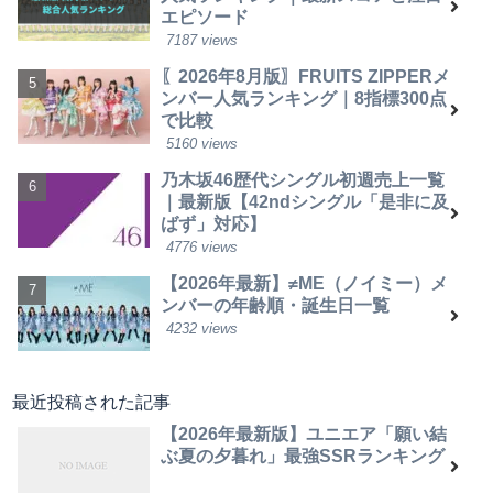
エピソード
7187 views
〖2026年8月版〗FRUITS ZIPPERメ
ンバー人気ランキング｜8指標300点
で比較
5160 views
乃木坂46歴代シングル初週売上一覧
｜最新版【42ndシングル「是非に及
ばず」対応】
4776 views
【2026年最新】≠ME（ノイミー）メ
ンバーの年齢順・誕生日一覧
4232 views
最近投稿された記事
【2026年最新版】ユニエア「願い結
ぶ夏の夕暮れ」最強SSRランキング