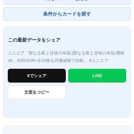
条件からカードを探す
この最新データをシェア
ユニエア「聖なる夜と甘味の幸福:|聖なる夜と甘味の幸福:櫻坂
46」SSR/SSR+全18枚を評価値順で比較。
#ユニエア
Xでシェア
LINE
文面をコピー