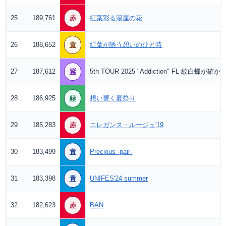
25
189,761
赤
紅葉彩る湯屋の花
26
188,652
黄
紅葉が誘う憩いのひと時
27
187,612
紫
5th TOUR 2025 "Addiction" FL 紋白蝶が
28
186,925
緑
想い響く夏祭り
29
185,283
赤
エレガンス・ルージュ'19
30
183,499
青
Precious -pair-
31
183,398
青
UNIFES'24 summer
32
182,623
赤
BAN