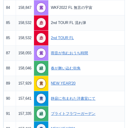
84
158,847
紫
WKF2022 FL 無言の宇宙
85
158,532
赤
2nd TOUR FL 流れ弾
85
158,532
赤
2nd TOUR FL
87
158,055
紫
雨音が包むおうち時間
88
158,046
緑
春が舞い込む街角
89
157,929
黄
NEW YEAR'20
90
157,641
青
静寂に包まれた洋書室にて
91
157,335
緑
ブライトフラワーガーデン