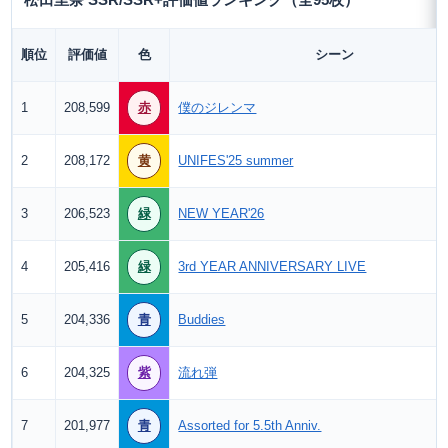
松田里奈 SSR/SSR+評価値ランキング（全95枚）
順位
評価値
色
シーン
1
208,599
赤
僕のジレンマ
2
208,172
黄
UNIFES'25 summer
3
206,523
緑
NEW YEAR'26
4
205,416
緑
3rd YEAR ANNIVERSARY LIVE
5
204,336
青
Buddies
6
204,325
紫
流れ弾
7
201,977
青
Assorted for 5.5th Anniv.