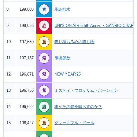
8
199,003
青
承認欲求
9
198,086
赤
UNI'S ON AIR 6.5th Anniv. × SANRIO CHA
10
197,630
黄
降り積もる心の贈り物
11
197,137
紫
摩擦係数
12
196,871
紫
NEW YEAR'25
13
196,756
紫
ミスティ・ブロッサム・ポーション
14
196,632
緑
誰がその鐘を鳴らすのか？
15
196,427
黄
グレースフル・ドール