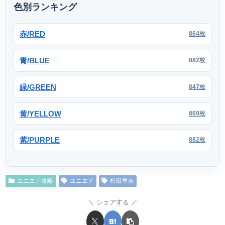
色別ランキング
赤/RED
864枚
青/BLUE
882枚
緑/GREEN
847枚
黄/YELLOW
869枚
紫/PURPLE
882枚
ユニエア攻略
ユニエア
松田里奈
シェアする