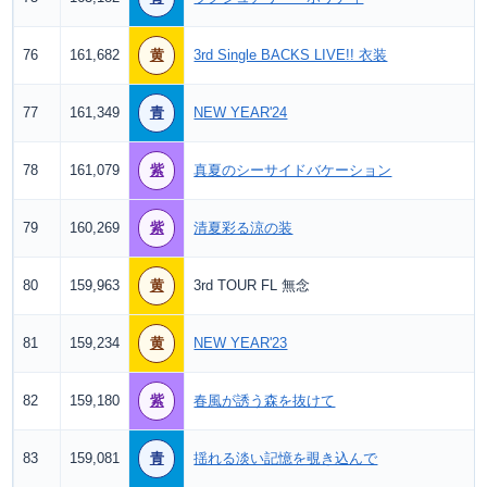
76
161,682
黄
3rd Single BACKS LIVE!! 衣装
77
161,349
青
NEW YEAR'24
78
161,079
紫
真夏のシーサイドバケーション
79
160,269
紫
清夏彩る涼の装
80
159,963
黄
3rd TOUR FL 無念
81
159,234
黄
NEW YEAR'23
82
159,180
紫
春風が誘う森を抜けて
83
159,081
青
揺れる淡い記憶を覗き込んで