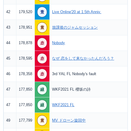
42
179,520
青
Live Online'20 at 1.5th Anniv.
43
178,951
黄
放課後のジャムセッション
44
178,878
赤
Nobody
45
178,595
赤
なぜ 恋をして来なかったんだろう？
46
178,358
赤
3rd YAL FL Nobody's fault
47
177,850
緑
WKF2021 FL 櫻坂の詩
47
177,850
緑
WKF2021 FL
49
177,799
黄
MV ドローン旋回中