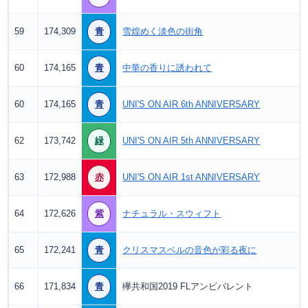
59
174,309
青
雪煌めく淡色の街角
60
174,165
青
中華の香りに誘われて
60
174,165
青
UNI'S ON AIR 6th ANNIVERSARY
62
173,742
緑
UNI'S ON AIR 5th ANNIVERSARY
63
172,988
赤
UNI'S ON AIR 1st ANNIVERSARY
64
172,626
紫
ナチュラル・スウィフト
65
172,241
青
クリスマスベルの音色が彩る夜に
66
171,834
青
欅共和国2019 FLアンビバレント