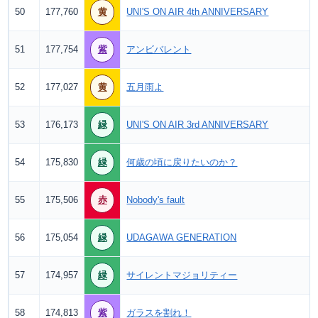
50
177,760
黄
UNI'S ON AIR 4th ANNIVERSARY
51
177,754
紫
アンビバレント
52
177,027
黄
五月雨よ
53
176,173
緑
UNI'S ON AIR 3rd ANNIVERSARY
54
175,830
緑
何歳の頃に戻りたいのか？
55
175,506
赤
Nobody's fault
56
175,054
緑
UDAGAWA GENERATION
57
174,957
緑
サイレントマジョリティー
58
174,813
紫
ガラスを割れ！