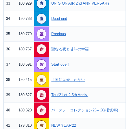
33
180,929
青
UNI'S ON AIR 2nd ANNIVERSARY
34
180,788
青
Dead end
35
180,770
紫
Precious
36
180,767
赤
聖なる夜と甘味の幸福
37
180,591
紫
Start over!
38
180,415
黄
世界には愛しかない
39
180,327
赤
Tour'21 at 2.5th Anniv.
40
180,320
赤
バースデーコレクション25～26(櫻坂46)
41
179,810
黄
NEW YEAR'22