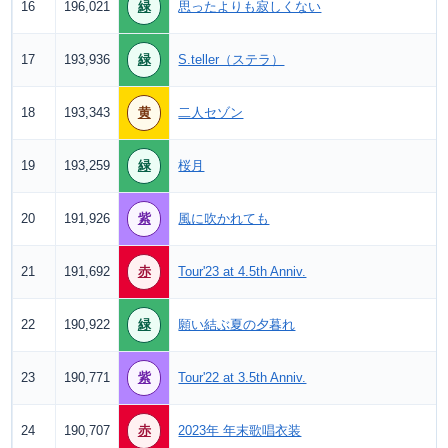
16
196,021
緑
思ったよりも寂しくない
17
193,936
緑
S.teller（ステラ）
18
193,343
黄
二人セゾン
19
193,259
緑
桜月
20
191,926
紫
風に吹かれても
21
191,692
赤
Tour'23 at 4.5th Anniv.
22
190,922
緑
願い結ぶ夏の夕暮れ
23
190,771
紫
Tour'22 at 3.5th Anniv.
24
190,707
赤
2023年 年末歌唱衣装