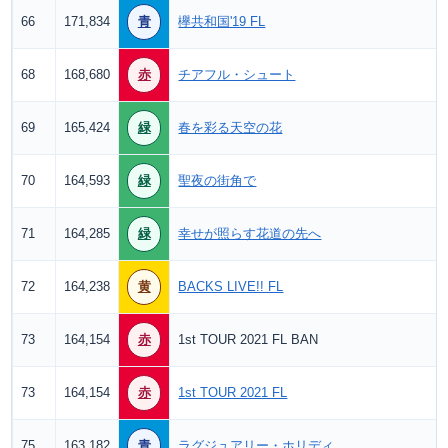
66
171,834
青
欅共和国'19 FL
68
168,680
赤
チアフル・シュート
69
165,424
緑
春を彩る天空の花
70
164,593
緑
聖夜の街角で
71
164,285
緑
幸せが照らす花道の先へ
72
164,238
黄
BACKS LIVE!! FL
73
164,154
赤
1st TOUR 2021 FL BAN
73
164,154
赤
1st TOUR 2021 FL
75
163,182
青
ラグジュアリー・ホリディ