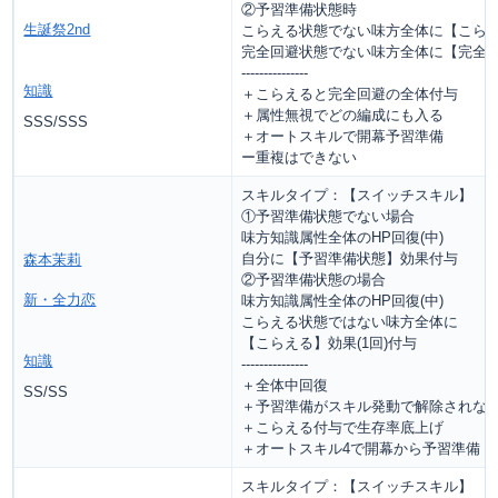
②予習準備状態時
生誕祭2nd
こらえる状態でない味方全体に【こらえる
完全回避状態でない味方全体に【完全回
---------------
知識
＋こらえると完全回避の全体付与
＋属性無視でどの編成にも入る
SSS/SSS
＋オートスキルで開幕予習準備
ー重複はできない
スキルタイプ：【スイッチスキル】
①予習準備状態でない場合
味方知識属性全体のHP回復(中)
自分に【予習準備状態】効果付与
森本茉莉
②予習準備状態の場合
新・全力恋
味方知識属性全体のHP回復(中)
こらえる状態ではない味方全体に
【こらえる】効果(1回)付与
知識
---------------
＋全体中回復
SS/SS
＋予習準備がスキル発動で解除されな
＋こらえる付与で生存率底上げ
＋オートスキル4で開幕から予習準備
スキルタイプ：【スイッチスキル】