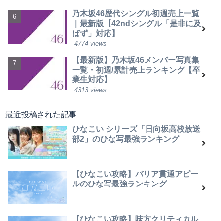
乃木坂46歴代シングル初週売上一覧
｜最新版【42ndシングル「是非に及
ばず」対応】
4774 views
【最新版】乃木坂46メンバー写真集
一覧・初週/累計売上ランキング【卒
業生対応】
4313 views
最近投稿された記事
ひなこい シリーズ「日向坂高校放送
部2」のひな写最強ランキング
【ひなこい攻略】バリア貫通アピー
ルのひな写最強ランキング
【ひなこい攻略】味方クリティカル