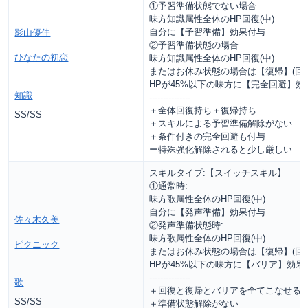
①予習準備状態でない場合
味方知識属性全体のHP回復(中)
自分に【予習準備】効果付与
影山優佳
②予習準備状態の場合
ひなたの初恋
味方知識属性全体のHP回復(中)
またはお休み状態の場合は【復帰】(回復
HPが45%以下の味方に【完全回避】効果
知識
---------------
＋全体回復持ち＋復帰持ち
SS/SS
＋スキルによる予習準備解除がない
＋条件付きの完全回避も付与
ー特殊強化解除されると少し厳しい
スキルタイプ:【スイッチスキル】
①通常時:
味方歌属性全体のHP回復(中)
自分に【発声準備】効果付与
佐々木久美
②発声準備状態時:
味方歌属性全体のHP回復(中)
ピクニック
またはお休み状態の場合は【復帰】(回復
HPが45%以下の味方に【バリア】効果
---------------
歌
＋回復と復帰とバリアを全てこなせる
SS/SS
＋準備状態解除がない