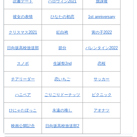
読書デート
ハロウィン2021
放課後
彼女の表情
ひなたの初恋
1st anniversary
クリスマス2021
紅白袴
寅の子2022
日向坂高校放送部
節分
バレンタイン2022
スノボ
生誕祭2nd
恋桜
チアリーダー
恋いちご
サッカー
ハニベア
ごりごりドーナッツ
ピクニック
ひにゃたぼっこ
永遠の推し
アオナツ
映画公開記念
日向坂高校放送部2