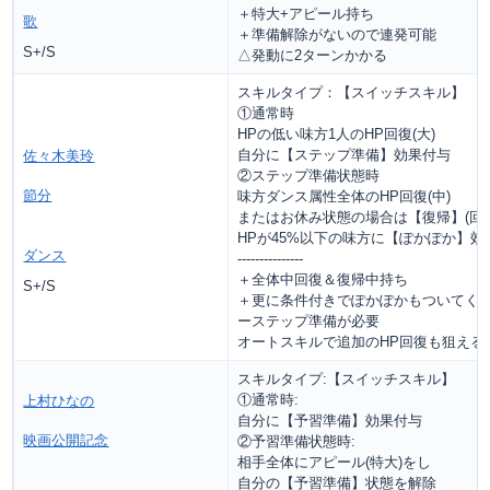
＋特大+アピール持ち
歌
＋準備解除がないので連発可能
S+/S
△発動に2ターンかかる
スキルタイプ：【スイッチスキル】
①通常時
HPの低い味方1人のHP回復(大)
自分に【ステップ準備】効果付与
佐々木美玲
②ステップ準備状態時
節分
味方ダンス属性全体のHP回復(中)
またはお休み状態の場合は【復帰】(回復
HPが45%以下の味方に【ぽかぽか】効
ダンス
---------------
＋全体中回復＆復帰中持ち
S+/S
＋更に条件付きでぽかぽかもついてく
ーステップ準備が必要
オートスキルで追加のHP回復も狙える
スキルタイプ:【スイッチスキル】
①通常時:
上村ひなの
自分に【予習準備】効果付与
映画公開記念
②予習準備状態時:
相手全体にアピール(特大)をし
自分の【予習準備】状態を解除