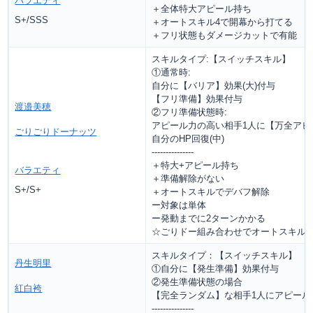
バラエティ
＋全体特大アピール持ち
S+/SSS
＋オートスキル4で開幕から打てる
＋フリ状態もダメージカットで有能
スキルタイプ:【スイッチスキル】
①通常時:
自分に【バリア】効果(大)付与
【フリ準備】効果付与
渡邉美穂
②フリ準備状態時:
アピール力の高い相手1人に【万全アピー
ごりごりドーナッツ
自分のHP回復(中)
---------------
＋特大+アピール持ち
バラエティ
＋準備解除がない
S+/S+
＋オートスキルでデバフ解除
ー対象は単体
ー発動までに2ターンかかる
☆ごりドー組み合わせでオートスキル
スキルタイプ：【スイッチスキル】
丹生明里
①自分に【発生準備】効果付与
②発生準備状態の場合
紅白袴
【完全ランダム】な相手1人にアピール(
---------------