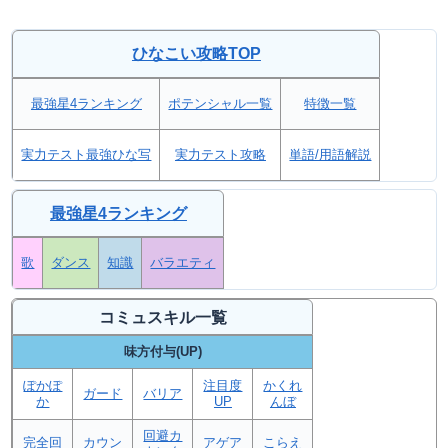
ひなこい攻略TOP
最強星4ランキング
ポテンシャル一覧
特徴一覧
実力テスト最強ひな写
実力テスト攻略
単語/用語解説
最強星4ランキング
歌
ダンス
知識
バラエティ
コミュスキル一覧
味方付与(UP)
ぽかぽ
注目度
かくれ
ガード
バリア
か
UP
んぼ
回避カ
完全回
カウン
アゲア
こらえ