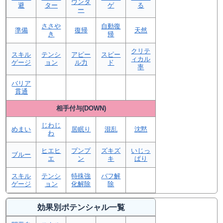
ウンタ
避
ター
ゲ
る
ー
ささや
自動復
準備
復帰
天然
き
帰
クリテ
スキル
テンシ
アピー
スピー
ィカル
ゲージ
ョン
ル力
ド
率
バリア
貫通
相手付与(DOWN)
じわじ
めまい
居眠り
混乱
沈黙
わ
ヒエヒ
プンプ
ズキズ
いじっ
ブルー
エ
ン
キ
ぱり
スキル
テンシ
特殊強
バフ解
ゲージ
ョン
化解除
除
効果別ポテンシャル一覧