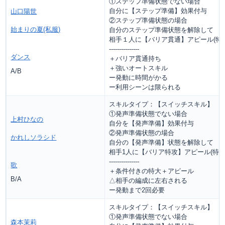
①ステップ準備状態でない場合
自分に【ステップ準備】効果付与
山口陽世
②ステップ準備状態の場合
始まりの夏(私服)
自分のステップ準備状態を解除して
相手１人に【バリア貫通】アピール(特
---------------
ダンス
＋バリア貫通持ち
＋強いオートスキル
A/B
ー発動に時間がかる
ー利用シーンは限られる
スキルタイプ：【スイッチスキル】
①発声準備状態でない場合
上村ひなの
自分を【発声準備】効果付与
②発声準備状態の場合
かれしソラシド
自分の【発声準備】状態を解除して
相手1人に【バリア特攻】アピール(特大
---------------
歌
＋条件付きの特大＋アピール
B/A
△相手の編成に左右される
ー発動まで2回必要
スキルタイプ：【スイッチスキル】
①発声準備状態でない場合
森本茉莉