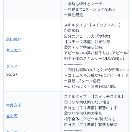
＋覚醒も特性とマッチ
ー発動まで1ターンラグがある
ー属性限定
スキルタイプ:【スイッチスキル】
①通常時:
自分のアピール力UP(特大)
影山優佳
【ステップ準備】効果付与
②ステップ準備状態時:
サッカー
アピール力の高い相手1人にアピール(特
相手全体のスキルゲージDOWN(大)
---------------
ダンス
＋2発目以降の火力と効果が桁違いに高
SS/S+
＋コミュスキル成功時にアピールとクリ
ー発動に2ターン必要
ーいじっぱり・特殊解除に弱い
スキルタイプ：【スイッチスキル】
①フリ準備状態でない場合
齊藤京子
自分を【フリ準備】状態にする
②フリ準備状態の場合
全力恋
相手全体にアピール(特大)をし
自分の【フリ準備】状態を解除
---------------