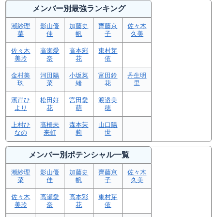
メンバー別最強ランキング
潮紗理
影山優
加藤史
齊藤京
佐々木
菜
佳
帆
子
久美
佐々木
高瀬愛
高本彩
東村芽
美玲
奈
花
依
金村美
河田陽
小坂菜
富田鈴
丹生明
玖
菜
緒
花
里
濱岸ひ
松田好
宮田愛
渡邉美
より
花
萌
穂
上村ひ
髙橋未
森本茉
山口陽
なの
来虹
莉
世
メンバー別ポテンシャル一覧
潮紗理
影山優
加藤史
齊藤京
佐々木
菜
佳
帆
子
久美
佐々木
高瀬愛
高本彩
東村芽
美玲
奈
花
依