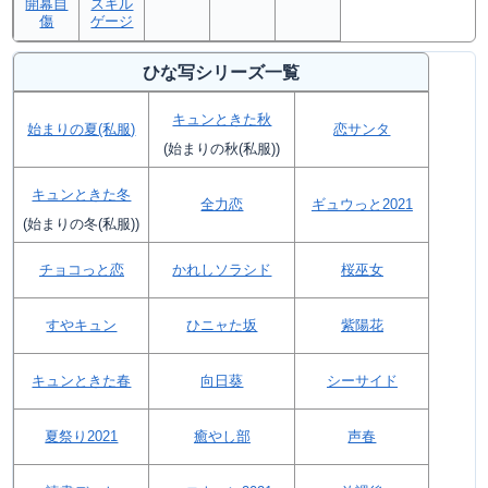
開幕自
スキル
傷
ゲージ
ひな写シリーズ一覧
キュンときた秋
始まりの夏(私服)
恋サンタ
(始まりの秋(私服))
キュンときた冬
全力恋
ギュウっと2021
(始まりの冬(私服))
チョコっと恋
かれしソラシド
桜巫女
すやキュン
ひニャた坂
紫陽花
キュンときた春
向日葵
シーサイド
夏祭り2021
癒やし部
声春