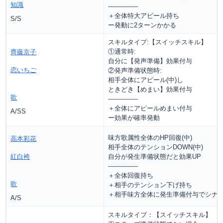
知識
---------------
＋全体特大アピール持ち
S/S
ー発動に2ターンかかる
スキルタイプ:【スイッチスキル】
①通常時:
齊藤京子
自分に【発声準備】効果付与
恋いちご
②発声準備状態時:
相手全体にアピール(中)し
ときどき【めまい】効果付与
歌
---------------
＋全体にアピールめまい付与
A/SS
ー効果が確率発動
味方歌属性全体のHP回復(中)
高本彩花
相手全体のテンションDOWN(中)
紅白袴
自分が発生準備状態だと効果UP
---------------
＋全体回復持ち
歌
＋相手のテンション下げ持ち
＋相手味方全体に発生準備付与でシナ
A/S
スキルタイプ：【スイッチスキル】