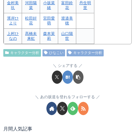
金村美
河田陽
小坂菜
富田鈴
丹生明
玖
菜
緒
花
里
濱岸ひ
松田好
宮田愛
渡邉美
より
花
萌
穂
上村ひ
髙橋未
森本茉
山口陽
なの
来虹
莉
世
キャラクター分析
ひなこい
キャラクター分析
シェアする
あの坂道を登れをフォローする
月間人気記事