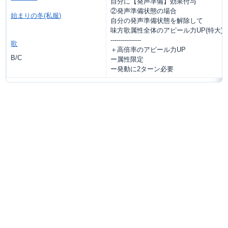
自分に【発声準備】効果付与
②発声準備状態の場合
始まりの冬(私服)
自分の発声準備状態を解除して
味方歌属性全体のアピール力UP(特大)
---------------
歌
＋高倍率のアピール力UP
B/C
ー属性限定
ー発動に2ターン必要