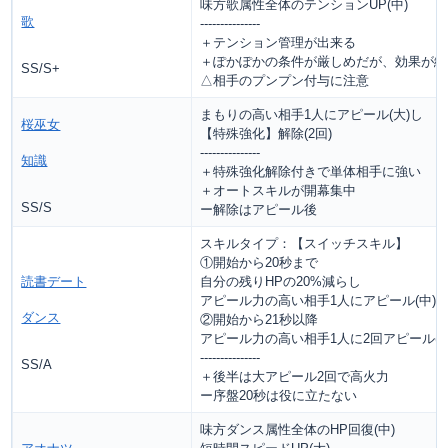
味方歌属性全体のテンションUP(中)
歌
---------------
＋テンション管理が出来る
＋ぽかぽかの条件が厳しめだが、効果が絶
SS/S+
△相手のプンプン付与に注意
まもりの高い相手1人にアピール(大)し
桜巫女
【特殊強化】解除(2回)
---------------
知識
＋特殊強化解除付きで単体相手に強い
＋オートスキルが開幕集中
SS/S
ー解除はアピール後
スキルタイプ：【スイッチスキル】
①開始から20秒まで
読書デート
自分の残りHPの20%減らし
アピール力の高い相手1人にアピール(中)
ダンス
②開始から21秒以降
アピール力の高い相手1人に2回アピール(大
---------------
SS/A
＋後半は大アピール2回で高火力
ー序盤20秒は役に立たない
味方ダンス属性全体のHP回復(中)