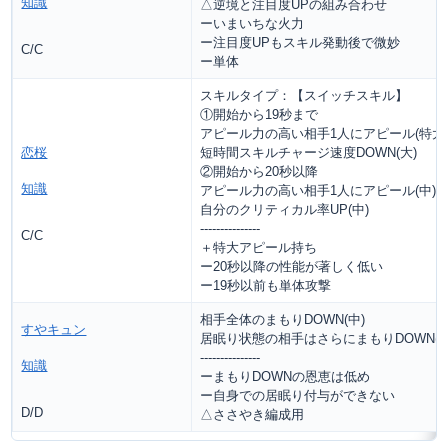
知識
△逆境と注目度UPの組み合わせ
ーいまいちな火力
ー注目度UPもスキル発動後で微妙
C/C
ー単体
スキルタイプ：【スイッチスキル】
①開始から19秒まで
アピール力の高い相手1人にアピール(特大
恋桜
短時間スキルチャージ速度DOWN(大)
②開始から20秒以降
知識
アピール力の高い相手1人にアピール(中)
自分のクリティカル率UP(中)
---------------
C/C
＋特大アピール持ち
ー20秒以降の性能が著しく低い
ー19秒以前も単体攻撃
相手全体のまもりDOWN(中)
すやキュン
居眠り状態の相手はさらにまもりDOWN(中
---------------
知識
ーまもりDOWNの恩恵は低め
ー自身での居眠り付与ができない
D/D
△ささやき編成用