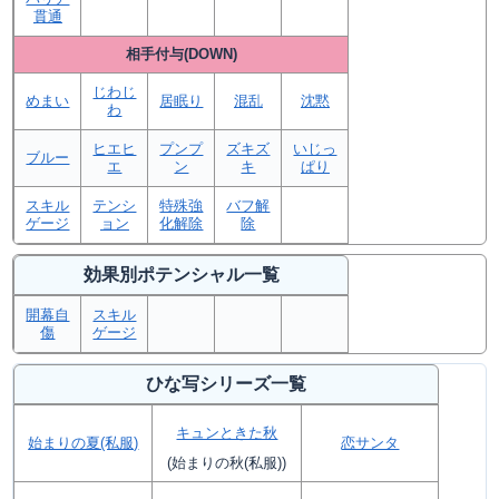
貫通
相手付与(DOWN)
じわじ
めまい
居眠り
混乱
沈黙
わ
ヒエヒ
プンプ
ズキズ
いじっ
ブルー
エ
ン
キ
ぱり
スキル
テンシ
特殊強
バフ解
ゲージ
ョン
化解除
除
効果別ポテンシャル一覧
開幕自
スキル
傷
ゲージ
ひな写シリーズ一覧
キュンときた秋
始まりの夏(私服)
恋サンタ
(始まりの秋(私服))