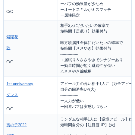
ーバフの効果量が少なめ
ーオートスキルがミスマッチ
C/C
ー属性限定
相手2人にだいたいの確率で
短時間【居眠り】効果付与
紫陽花
味方歌属性全体にだいたいの確率で
歌
短時間【ささやき】効果付与
---------------
＋居眠り＆ささやきでシナジーあり
C/C
ー効果時間が短く継続性が低い
△ささやき編成用
アピール力の高い相手1人に【万全アピール
1st anniversary
自分の回避率UP(大)
ダンス
---------------
ー火力が低い
ー回避バフは実感しづらい
C/C
ランダムな相手1人に【逆境アピール】(大
寅の子2022
短時間自分の【注目度UP】(大)
---------------