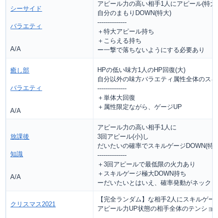
アピール力の高い相手1人にアピール(特大
シーサイド
自分のまもりDOWN(特大)
---------------
バラエティ
＋特大アピール持ち
＋こらえる持ち
A/A
ー一撃で落ちないようにする必要あり
HPの低い味方1人のHP回復(大)
癒し部
自分以外の味方バラエティ属性全体のスキル
バラエティ
---------------
＋単体大回復
＋属性限定ながら、ゲージUP
A/A
アピール力の高い相手1人に
放課後
3回アピール(小)し
だいたいの確率でスキルゲージDOWN(特大
知識
---------------
＋3回アピールで最低限の火力あり
＋スキルゲージ極大DOWN持ち
A/A
ーだいたいとはいえ、確率発動がネック
【完全ランダム】な相手2人にスキルゲージD
クリスマス2021
アピール力UP状態の相手全体のテンションD
---------------