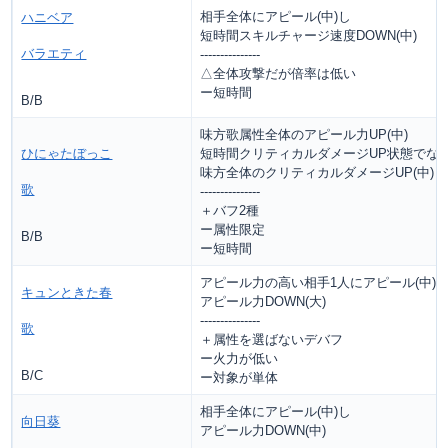
相手全体にアピール(中)し
ハニベア
短時間スキルチャージ速度DOWN(中)
バラエティ
---------------
△全体攻撃だが倍率は低い
ー短時間
B/B
味方歌属性全体のアピール力UP(中)
ひにゃたぼっこ
短時間クリティカルダメージUP状態でな
味方全体のクリティカルダメージUP(中)
歌
---------------
＋バフ2種
ー属性限定
B/B
ー短時間
アピール力の高い相手1人にアピール(中)
キュンときた春
アピール力DOWN(大)
---------------
歌
＋属性を選ばないデバフ
ー火力が低い
B/C
ー対象が単体
相手全体にアピール(中)し
向日葵
アピール力DOWN(中)