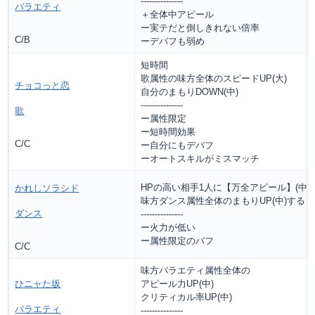
---------------
バラエティ
＋全体中アピール
ー実テだと倒しきれない倍率
C/B
ーデバフも弱め
短時間
歌属性の味方全体のスピードUP(大)
チョコっと恋
自分のまもりDOWN(中)
---------------
歌
ー属性限定
ー短時間効果
C/C
ー自分にもデバフ
ーオートスキルがミスマッチ
HPの高い相手1人に【万全アピール】(中)
かれしソラシド
味方ダンス属性全体のまもりUP(中)する
ダンス
---------------
ー火力が低い
ー属性限定のバフ
C/C
味方バラエティ属性全体の
ひニャた坂
アピール力UP(中)
クリティカル率UP(中)
バラエティ
---------------