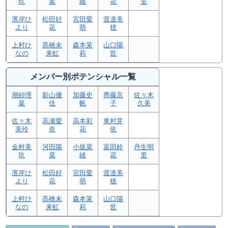
玖
菜
緒
花
里
濱岸ひ
松田好
宮田愛
渡邉美
より
花
萌
穂
上村ひ
髙橋未
森本茉
山口陽
なの
来虹
莉
世
メンバー別ポテンシャル一覧
潮紗理
影山優
加藤史
齊藤京
佐々木
菜
佳
帆
子
久美
佐々木
高瀬愛
高本彩
東村芽
美玲
奈
花
依
金村美
河田陽
小坂菜
富田鈴
丹生明
玖
菜
緒
花
里
濱岸ひ
松田好
宮田愛
渡邉美
より
花
萌
穂
上村ひ
髙橋未
森本茉
山口陽
なの
来虹
莉
世