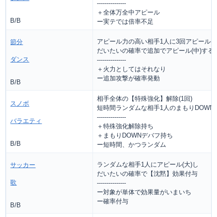
---------------
＋全体万全中アピール
B/B
ー実テでは倍率不足
アピール力の高い相手1人に3回アピール(小
節分
だいたいの確率で追加でアピール(中)する
ダンス
---------------
＋火力としてはそれなり
ー追加攻撃が確率発動
B/B
相手全体の【特殊強化】解除(1回)
スノボ
短時間ランダムな相手1人のまもりDOWN(
---------------
バラエティ
＋特殊強化解除持ち
＋まもりDOWNデバフ持ち
B/B
ー短時間、かつランダム
ランダムな相手1人にアピール(大)し
サッカー
だいたいの確率で【沈黙】効果付与
歌
---------------
ー対象が単体で効果量がいまいち
ー確率付与
B/B