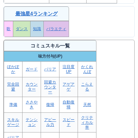
最強星4ランキング
歌
ダンス
知識
バラエティ
コミュスキル一覧
味方付与(UP)
ぽかぽ
注目度
かくれ
ガード
バリア
か
UP
んぼ
回避カ
完全回
カウン
アゲア
こらえ
ウンタ
避
ター
ゲ
る
ー
ささや
自動復
準備
復帰
天然
き
帰
クリテ
スキル
テンシ
アピー
スピー
ィカル
ゲージ
ョン
ル力
ド
率
バリア