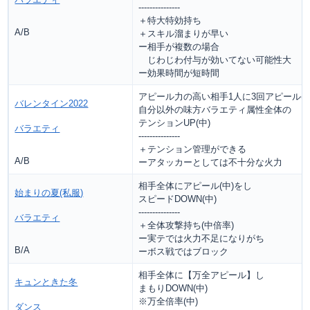
---------------
＋特大特効持ち
A/B
＋スキル溜まりが早い
ー相手が複数の場合
じわじわ付与が効いてない可能性大
ー効果時間が短時間
アピール力の高い相手1人に3回アピール(小
バレンタイン2022
自分以外の味方バラエティ属性全体の
テンションUP(中)
バラエティ
---------------
＋テンション管理ができる
A/B
ーアタッカーとしては不十分な火力
相手全体にアピール(中)をし
始まりの夏(私服)
スピードDOWN(中)
---------------
バラエティ
＋全体攻撃持ち(中倍率)
ー実テでは火力不足になりがち
B/A
ーボス戦ではブロック
相手全体に【万全アピール】し
キュンときた冬
まもりDOWN(中)
※万全倍率(中)
ダンス