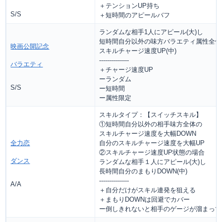
＋テンションUP持ち
S/S
＋短時間のアピールバフ
ランダムな相手1人にアピール(大)し
短時間自分以外の味方バラエティ属性全体
映画公開記念
スキルチャージ速度UP(中)
---------------
バラエティ
＋チャージ速度UP
ーランダム
S/S
ー短時間
ー属性限定
スキルタイプ：【スイッチスキル】
①短時間自分以外の相手味方全体の
スキルチャージ速度を大幅DOWN
全力恋
自分のスキルチャージ速度を大幅UP
②スキルチャージ速度UP状態の場合
ダンス
ランダムな相手１人にアピール(大)し
長時間自分のまもりDOWN(中)
---------------
A/A
＋自分だけがスキル連発を狙える
＋まもりDOWNは回避でカバー
ー倒しきれないと相手のゲージが溜まって