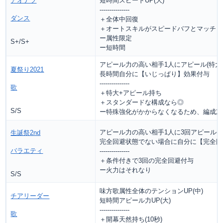
アオナツ
短時間スピードUP(大)
---------------
ダンス
＋全体中回復
＋オートスキルがスピードバフとマッチ
ー属性限定
S+/S+
ー短時間
アピール力の高い相手1人にアピール(特大
夏祭り2021
長時間自分に【いじっぱり】効果付与
---------------
歌
＋特大+アピール持ち
＋スタンダードな構成なら◎
S/S
ー特殊強化がかからなくなるため、編成次
アピール力の高い相手1人に3回アピール(小
生誕祭2nd
完全回避状態でない場合に自分に【完全回避
バラエティ
---------------
＋条件付きで3回の完全回避付与
ー火力はそれなり
S/S
味方歌属性全体のテンションUP(中)
チアリーダー
短時間アピール力UP(大)
---------------
歌
＋開幕天然持ち(10秒)