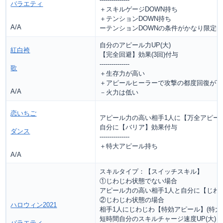
バラエティ
＋スキルゲージDOWN持ち
＋テンションDOWN持ち
A/A
ーテンションDOWNの条件がかなり限定
自分のアピール力UP(大)
紅白袴
【完全回避】効果(3回)付与
---------------
歌
＋生存力が高い
＋アピールヒーラーで攻撃の都度回復が可
A/A
－火力は低い
恋いちご
アピール力の高い相手1人に【万全アピール
自分に【バリア】効果付与
ダンス
---------------
＋特大アピール持ち
A/A
スキルタイプ：【スイッチスキル】
①じわじわ状態でない場合
アピール力の高い相手1人と自分に【じわ
②じわじわ状態の場合
ハロウィン2021
相手1人にじわじわ【特効アピール】(特大
短時間自分のスキルチャージ速度UP(大)
バラエティ