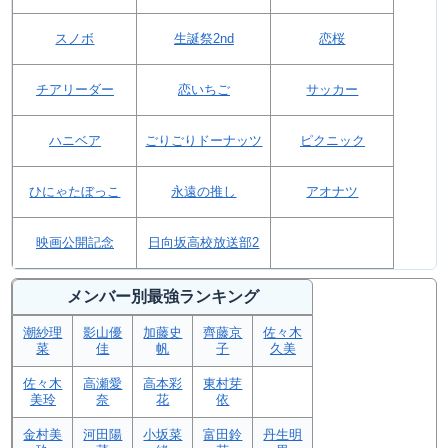
スノボ
生誕祭2nd
恋桜
チアリーダー
恋いちご
サッカー
ハニベア
ごりごりドーナッツ
ピクニック
ひにゃたぼっこ
永遠の推し
アオナツ
映画公開記念
日向坂高校放送部2
メンバー別最強ランキング
潮紗理
影山優
加藤史
齊藤京
佐々木
菜
佳
帆
子
久美
佐々木
高瀬愛
高本彩
東村芽
美玲
奈
花
依
金村美
河田陽
小坂菜
富田鈴
丹生明