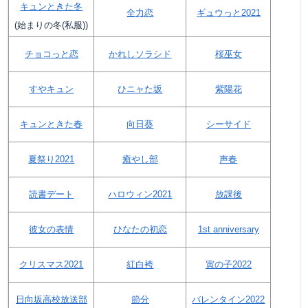
キュンときた冬
全力恋
ギュウっと2021
(始まりの冬(私服))
チョコっと恋
かれしソラシド
桜巫女
すやキュン
ひニャた坂
紫陽花
キュンときた春
向日葵
シーサイド
夏祭り2021
癒やし部
声春
読書デート
ハロウィン2021
放課後
彼女の表情
ひなたの初恋
1st anniversary
クリスマス2021
紅白袴
寅の子2022
日向坂高校放送部
節分
バレンタイン2022