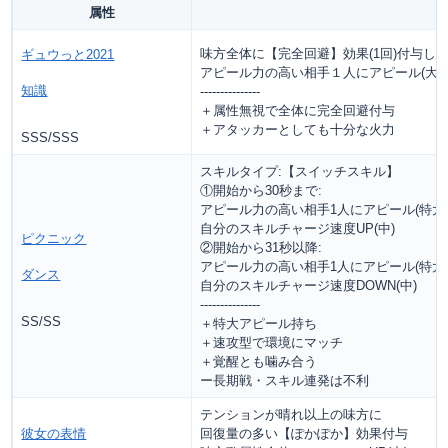
属性
味方全体に【完全回避】効果(1回)付与し
ギュウっと2021
アピール力の高い相手１人にアピール(大)
知識
---------------
＋属性無視で全体に完全回避付与
＋アタッカーとしても十分な火力
SSS/SSS
スキルタイプ:【スイッチスキル】
①開始から30秒まで:
アピール力の高い相手1人にアピール(特大
自分のスキルチャージ速度UP(中)
ピクニック
②開始から31秒以降:
アピール力の高い相手1人にアピール(特大
ダンス
自分のスキルチャージ速度DOWN(中)
---------------
SS/SS
＋特大アピール持ち
＋速攻型で環境にマッチ
＋覚醒とも噛み合う
ー長期戦・スキル連発は不利
テンションが晴れ以上の味方に
彼女の表情
回復量の多い【ぽかぽか】効果付与