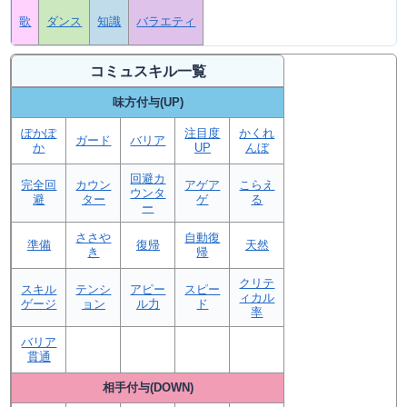
歌
ダンス
知識
バラエティ
コミュスキル一覧
味方付与(UP)
ぽかぽ
注目度
かくれ
ガード
バリア
か
UP
んぼ
回避カ
完全回
カウン
アゲア
こらえ
ウンタ
避
ター
ゲ
る
ー
ささや
自動復
準備
復帰
天然
き
帰
クリテ
スキル
テンシ
アピー
スピー
ィカル
ゲージ
ョン
ル力
ド
率
バリア
貫通
相手付与(DOWN)