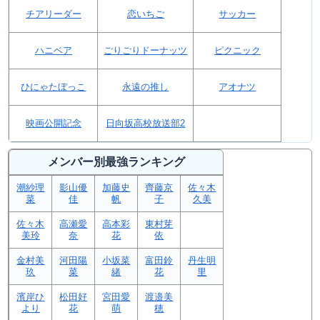
チアリーダー
恋いちご
サッカー
ハニベア
ごりごりドーナッツ
ピクニック
ひにゃたぼっこ
永遠の推し
アオナツ
映画公開記念
日向坂高校放送部2
メンバー別最強ランキング
潮紗理
影山優
加藤史
齊藤京
佐々木
菜
佳
帆
子
久美
佐々木
高瀬愛
高本彩
東村芽
美玲
奈
花
依
金村美
河田陽
小坂菜
富田鈴
丹生明
玖
菜
緒
花
里
濱岸ひ
松田好
宮田愛
渡邉美
より
花
萌
穂