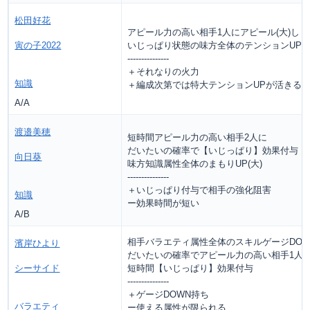
松田好花
アピール力の高い相手1人にアピール(大)し
寅の子2022
いじっぱり状態の味方全体のテンションUP(特
---------------
＋それなりの火力
知識
＋編成次第では特大テンションUPが活きる
A/A
渡邉美穂
短時間アピール力の高い相手2人に
だいたいの確率で【いじっぱり】効果付与
向日葵
味方知識属性全体のまもりUP(大)
---------------
＋いじっぱり付与で相手の強化阻害
知識
ー効果時間が短い
A/B
相手バラエティ属性全体のスキルゲージDOWN
濱岸ひより
だいたいの確率でアピール力の高い相手1人
シーサイド
短時間【いじっぱり】効果付与
---------------
＋ゲージDOWN持ち
バラエティ
ー使える属性が限られる