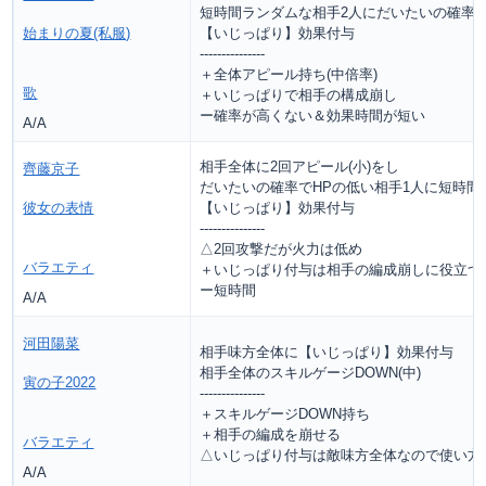
短時間ランダムな相手2人にだいたいの確率
始まりの夏(私服)
【いじっぱり】効果付与
---------------
＋全体アピール持ち(中倍率)
歌
＋いじっぱりで相手の構成崩し
ー確率が高くない＆効果時間が短い
A/A
相手全体に2回アピール(小)をし
齊藤京子
だいたいの確率でHPの低い相手1人に短時間
彼女の表情
【いじっぱり】効果付与
---------------
△2回攻撃だが火力は低め
バラエティ
＋いじっぱり付与は相手の編成崩しに役立つ
ー短時間
A/A
河田陽菜
相手味方全体に【いじっぱり】効果付与
相手全体のスキルゲージDOWN(中)
寅の子2022
---------------
＋スキルゲージDOWN持ち
＋相手の編成を崩せる
バラエティ
△いじっぱり付与は敵味方全体なので使い方
A/A