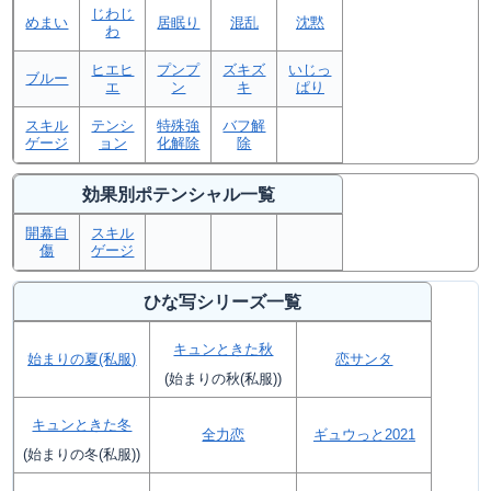
じわじ
めまい
居眠り
混乱
沈黙
わ
ヒエヒ
プンプ
ズキズ
いじっ
ブルー
エ
ン
キ
ぱり
スキル
テンシ
特殊強
バフ解
ゲージ
ョン
化解除
除
効果別ポテンシャル一覧
開幕自
スキル
傷
ゲージ
ひな写シリーズ一覧
キュンときた秋
始まりの夏(私服)
恋サンタ
(始まりの秋(私服))
キュンときた冬
全力恋
ギュウっと2021
(始まりの冬(私服))