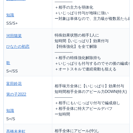
---------------
＋相手の主力を弱体化
＋いじっぱり付与が地味に強い
知識
ー対象は単体なので、主力級が複数居たら厳
SS/S+
特殊効果状態の相手1人に
河田陽菜
短時間【いじっぱり】効果付与
ひなたの初恋
【特殊強化】を全て解除
---------------
＋相手の特殊強化解除持ち
歌
＋いじっぱりも付与するのでその後の編成を
＋オートスキルで連続発動も狙える
S+/SS
富田鈴花
相手味方全体に【いじっぱり】効果付与
短時間相手全体のアピール力DOWN(特大)
寅の子2022
---------------
＋相手にもいじっぱり付与で編成崩し
＋相手全体に特大アピールデバフ
知識
ー短時間
S+/S
相手全体にアピール(中)し
髙橋未来虹