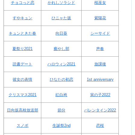
チョコっと恋
かれしソラシド
桜巫女
すやキュン
ひニャた坂
紫陽花
キュンときた春
向日葵
シーサイド
夏祭り2021
癒やし部
声春
読書デート
ハロウィン2021
放課後
彼女の表情
ひなたの初恋
1st anniversary
クリスマス2021
紅白袴
寅の子2022
日向坂高校放送部
節分
バレンタイン2022
スノボ
生誕祭2nd
恋桜