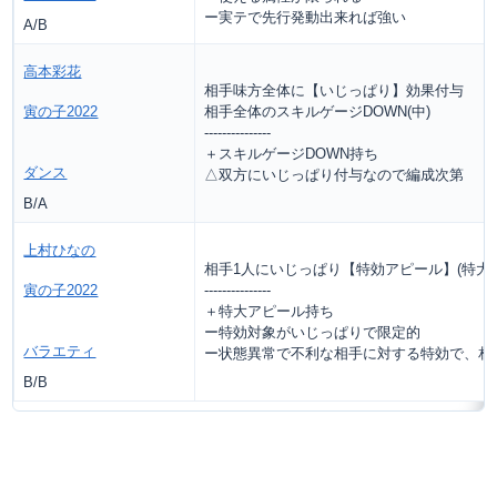
ー実テで先行発動出来れば強い
A/B
高本彩花
相手味方全体に【いじっぱり】効果付与
寅の子2022
相手全体のスキルゲージDOWN(中)
---------------
＋スキルゲージDOWN持ち
ダンス
△双方にいじっぱり付与なので編成次第
B/A
上村ひなの
相手1人にいじっぱり【特効アピール】(特大
寅の子2022
---------------
＋特大アピール持ち
ー特効対象がいじっぱりで限定的
バラエティ
ー状態異常で不利な相手に対する特効で、相
B/B