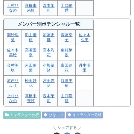
上村ひ
髙橋未
森本茉
山口陽
なの
来虹
莉
世
メンバー別ポテンシャル一覧
潮紗理
影山優
加藤史
齊藤京
佐々木
菜
佳
帆
子
久美
佐々木
高瀬愛
高本彩
東村芽
美玲
奈
花
依
金村美
河田陽
小坂菜
富田鈴
丹生明
玖
菜
緒
花
里
濱岸ひ
松田好
宮田愛
渡邉美
より
花
萌
穂
上村ひ
髙橋未
森本茉
山口陽
なの
来虹
莉
世
キャラクター分析
ひなこい
キャラクター分析
シェアする