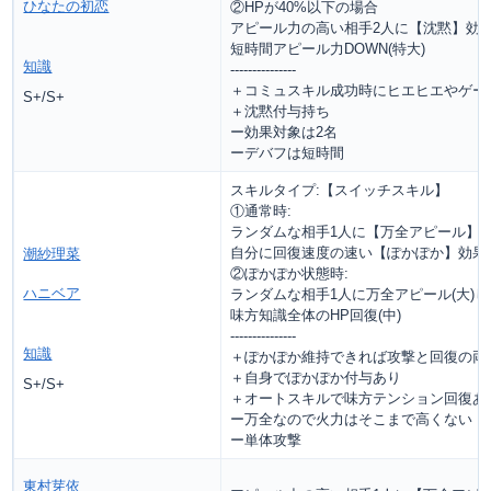
ひなたの初恋
②HPが40%以下の場合
アピール力の高い相手2人に【沈黙】効
短時間アピール力DOWN(特大)
知識
---------------
＋コミュスキル成功時にヒエヒエやゲー
S+/S+
＋沈黙付与持ち
ー効果対象は2名
ーデバフは短時間
スキルタイプ:【スイッチスキル】
①通常時:
ランダムな相手1人に【万全アピール】(
自分に回復速度の速い【ぽかぽか】効果
潮紗理菜
②ぽかぽか状態時:
ハニベア
ランダムな相手1人に万全アピール(大)し
味方知識全体のHP回復(中)
---------------
知識
＋ぽかぽか維持できれば攻撃と回復の両
＋自身でぽかぽか付与あり
S+/S+
＋オートスキルで味方テンション回復あ
ー万全なので火力はそこまで高くない
ー単体攻撃
東村芽依