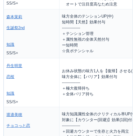
SS/S+
オートで注目度高なため注意
味方全体のテンションUP(中)
森本茉莉
短時間【天然】効果付与
生誕祭2nd
---------------
＋テンション管理
＋属性無視の全体天然付与
知識
ー短時間
☆良ポテンシャル
SS/S+
丹生明里
お休み状態の味方1人を【復帰】させる(回
恋桜
味方全体に【バリア】効果付与
---------------
＋極大復帰持ち
知識
＋全体バリア持ち
SS/S+
味方知識属性全体のクリティカル率UP(中
渡邉美穂
対象に【カウンター(回避)】効果(1回)付
チョコっと恋
---------------
＋回避カウンターで生存と火力を両立