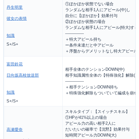
①ぽかぽか状態でない場合
丹生明里
ランダムな相手1人にアピール(中)し
自分に【ぽかぽか】効果付与
彼女の表情
②ぽかぽか状態の場合
ランダムな相手1人にアピール(特大)する
---------------
知識
＋特大アピール持ち
S+/S+
ー条件未達だと中アピール
＋序盤からデメリットなし特大アピール
富田鈴花
相手全体のテンションDOWN(中)
日向坂高校放送部
相手知識属性全体の【特殊強化】解除(2回
---------------
＋相手テンションDOWN持ち
知識
＋特殊強化解除もついていて編成を崩せ
S+/S+
スキルタイプ：【スイッチスキル】
①HPが41%以上の場合
アピール力の高い相手2人に
だいたいの確率で【沈黙】効果付与
高瀬愛奈
短時間アピール力DOWN(大)