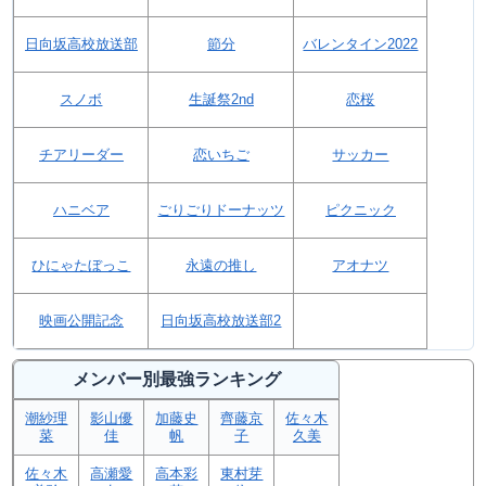
日向坂高校放送部
節分
バレンタイン2022
スノボ
生誕祭2nd
恋桜
チアリーダー
恋いちご
サッカー
ハニベア
ごりごりドーナッツ
ピクニック
ひにゃたぼっこ
永遠の推し
アオナツ
映画公開記念
日向坂高校放送部2
メンバー別最強ランキング
潮紗理
影山優
加藤史
齊藤京
佐々木
菜
佳
帆
子
久美
佐々木
高瀬愛
高本彩
東村芽