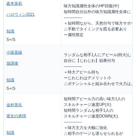
森本茉莉
味方知識属性全体のHP回復(中)
短時間自分以外の味方知識属性全体に【
ハロウィン2021
---------------
＋短時間ながら、天然付与で味方サポー
△手動でタイミングを図る必要あり
知識
ー属性限定
S+/S
小坂菜緒
ランダムな相手1人にアピール(特大)し
自分に【じわじわ】効果付与
放課後
---------------
＋特大アピール持ち
ーじわじわはデメリット小
知識
△ポテンシャルと組み合わせで火力は上
S+/S
短時間アピール力の高い味方1人の
スキルチャージ速度UP(大)
金村美玖
短時間ランダムな相手1人の
彼女の表情
スキルチャージ速度DOWN(大)
---------------
＋味方主力を大幅に強化
知識
△相手のゲージも遅らせられるが