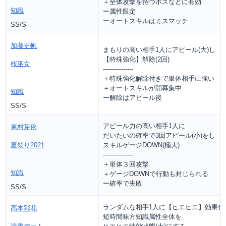
＋全体攻撃を持つボスなどに有効
知識
ー属性限定
ーオートスキルはミスマッチ
SS/S
加藤史帆
まもりの高い相手1人にアピール(大)し
【特殊強化】解除(2回)
桜巫女
---------------
＋特殊強化解除付きで単体相手に強い
＋オートスキルが開幕集中
知識
ー解除はアピール後
SS/S
アピール力の高い相手1人に
東村芽依
だいたいの確率で3回アピール(小)をし
夏祭り2021
スキルゲージDOWN(極大)
---------------
＋単体３回攻撃
知識
＋ゲージDOWNで行動も封じられる
ー確率で失敗
SS/S
ランダムな相手1人に【ヒエヒエ】効果付
高本彩花
短時間味方知識属性全体を