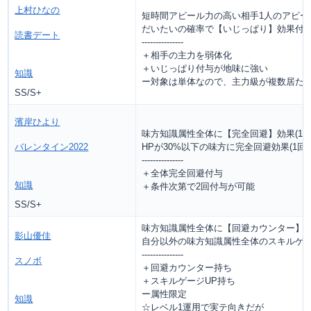
上村ひなの
短時間アピール力の高い相手1人のアピール
だいたいの確率で【いじっぱり】効果付
読書デート
---------------
＋相手の主力を弱体化
＋いじっぱり付与が地味に強い
知識
ー対象は単体なので、主力級が複数居た
SS/S+
濱岸ひより
味方知識属性全体に【完全回避】効果(1回
バレンタイン2022
HPが30%以下の味方に完全回避効果(1回
---------------
＋全体完全回避付与
知識
＋条件次第で2回付与が可能
SS/S+
味方知識属性全体に【回避カウンター】効果
影山優佳
自分以外の味方知識属性全体のスキルゲージ
---------------
スノボ
＋回避カウンター持ち
＋スキルゲージUP持ち
ー属性限定
知識
☆レベル1運用で実テ向きだが