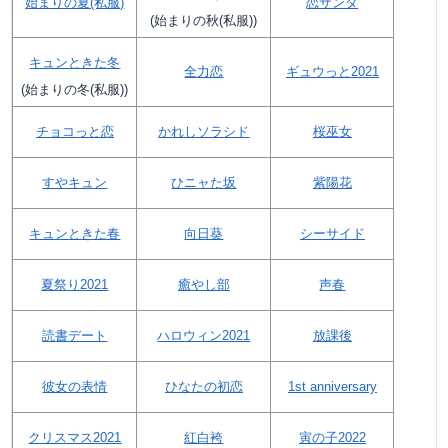
始まりの夏(私服)
恋サンタ
(始まりの秋(私服))
キュンときた冬
全力恋
ギュウっと2021
(始まりの冬(私服))
チョコっと恋
かれしソラシド
桜巫女
すやキュン
ひニャた坂
紫陽花
キュンときた春
向日葵
シーサイド
夏祭り2021
癒やし部
声春
読書デート
ハロウィン2021
放課後
彼女の表情
ひなたの初恋
1st anniversary
クリスマス2021
紅白袴
寅の子2022