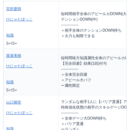
宮田愛萌
短時間相手全体のアピールカDOWN(大)
ひにゃたぼっこ
テンションDOWN(中)
---------------
＋相手全体のテンションDOWN持ち
知識
＋火力も制限できる
S+/S+
渡邉美穂
短時間味方知識属性全体のアピールカUP(
【完全回避】効果(1回)付与
ひにゃたぼっこ
---------------
＋全体完全回避
＋アピール大バフ
知識
ー属性限定
S+/S+
ランダムな相手1人に【バリア貫通】アピ
山口陽世
特殊強化状態の相手のスキルゲージDOWN
ひにゃたぼっこ
---------------
＋全体ゲージ大DOWN持ち
＋バリア貫通
知識
ーランダム