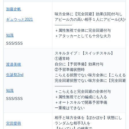
加藤史帆
味方全体に【完全回避】効果(1回)付与し
ギュウっと2021
アピール力の高い相手１人にアピール(大)を
---------------
＋属性無視で全体に完全回避付与
知識
＋アタッカーとしても十分な火力
SSS/SSS
スキルタイプ：【スイッチスキル】
①通常時
自分に【予習準備】効果付与
渡邉美穂
②予習準備状態時
生誕祭2nd
こらえる状態でない味方全体に【こらえる】効
完全回避状態でない味方全体に【完全回避】効
---------------
知識
＋こらえると完全回避の全体付与
＋属性無視でどの編成にも入る
SSS/SSS
＋オートスキルで開幕予習準備
ー重複はできない
相手と味方全体を【ぽかぽか】状態にし
ランダムな相手3人を
宮田愛萌
【たいてい】の確率で