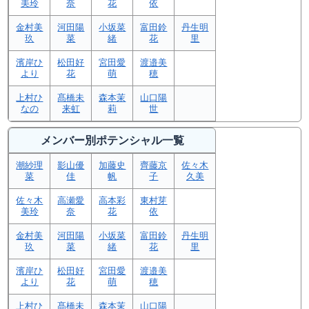
美玲
奈
花
依
金村美
河田陽
小坂菜
富田鈴
丹生明
玖
菜
緒
花
里
濱岸ひ
松田好
宮田愛
渡邉美
より
花
萌
穂
上村ひ
髙橋未
森本茉
山口陽
なの
来虹
莉
世
メンバー別ポテンシャル一覧
潮紗理
影山優
加藤史
齊藤京
佐々木
菜
佳
帆
子
久美
佐々木
高瀬愛
高本彩
東村芽
美玲
奈
花
依
金村美
河田陽
小坂菜
富田鈴
丹生明
玖
菜
緒
花
里
濱岸ひ
松田好
宮田愛
渡邉美
より
花
萌
穂
上村ひ
髙橋未
森本茉
山口陽