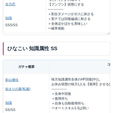
全力恋
【プンプン】状態にする
---------------
＋割合ダメージがボスに刺さる
知識
＋実テでは回復編成に刺さる
＋全体ぽかぽかも美味しい
SSS/SS
ー確率発動
ひなこい 知識属性 SS
コ
ガチャ概要
味方知識属性全体のHP回復(中)し
影山優佳
お休み状態の味方1人を【復帰】させる(回
始まりの夏(私服)
---------------
＋全体中回復
＋復帰持ち
知識
＋自身も自動復帰持ち
ーオートスキル1-3は弱い
SS/SS