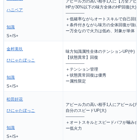
アピール力の高い相手1人に【万全アピー
HPが30%以下の味方全体のHP回復(大)
ハニベア
---------------
＋低確率ながらオートスキルで自己回復
＋条件付きながら味方の全体回復が強い
知識
ー万全なので火力は低め、対象が単体
S+/S+
金村美玖
味方知識属性全体のテンションUP(中)
【状態異常】回復
ひにゃたぼっこ
---------------
＋テンション管理
＋状態異常回復は優秀
知識
ー属性限定
S+/S+
松田好花
アピール力の高い相手1人にアピール(大)
ひにゃたぼっこ
自分のスピードUP(大)
---------------
＋オートスキルとスピードバフが噛み合
知識
ー低火力
S+/S+