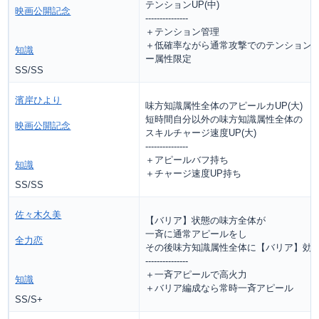
テンションUP(中)
映画公開記念
---------------
＋テンション管理
＋低確率ながら通常攻撃でのテンション
知識
ー属性限定
SS/SS
濱岸ひより
味方知識属性全体のアピールカUP(大)
短時間自分以外の味方知識属性全体の
映画公開記念
スキルチャージ速度UP(大)
---------------
＋アピールバフ持ち
知識
＋チャージ速度UP持ち
SS/SS
佐々木久美
【バリア】状態の味方全体が
一斉に通常アピールをし
全力恋
その後味方知識属性全体に【バリア】効
---------------
＋一斉アピールで高火力
知識
＋バリア編成なら常時一斉アピール
SS/S+