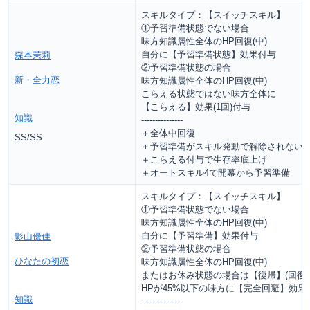
スキルタイプ：【スイッチスキル】
①予習準備状態でない場合
味方知識属性全体のHP回復(中)
自分に【予習準備状態】効果付与
森本茉莉
②予習準備状態の場合
新・全力恋
味方知識属性全体のHP回復(中)
こらえる状態ではない味方全体に
【こらえる】効果(1回)付与
知識
---------------
＋全体中回復
SS/SS
＋予習準備がスキル発動で解除されない
＋こらえる付与で生存率底上げ
＋オートスキル4で開幕から予習準備
スキルタイプ：【スイッチスキル】
①予習準備状態でない場合
味方知識属性全体のHP回復(中)
自分に【予習準備】効果付与
影山優佳
②予習準備状態の場合
ひなたの初恋
味方知識属性全体のHP回復(中)
またはお休み状態の場合は【復帰】(回復:
HPが45%以下の味方に【完全回避】効果(
知識
---------------