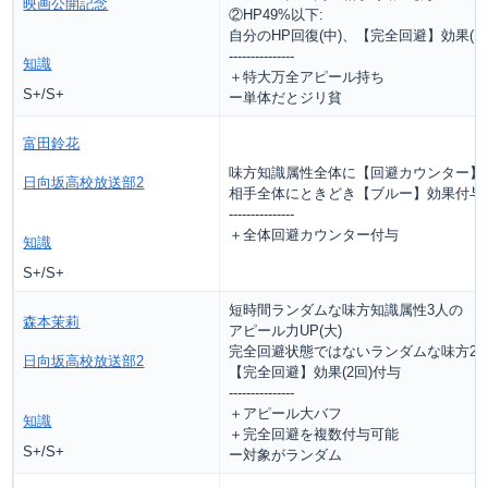
映画公開記念
②HP49%以下:
自分のHP回復(中)、【完全回避】効果(1
---------------
知識
＋特大万全アピール持ち
S+/S+
ー単体だとジリ貧
富田鈴花
味方知識属性全体に【回避カウンター】効
日向坂高校放送部2
相手全体にときどき【ブルー】効果付与
---------------
＋全体回避カウンター付与
知識
S+/S+
短時間ランダムな味方知識属性3人の
森本茉莉
アピール力UP(大)
完全回避状態ではないランダムな味方2
日向坂高校放送部2
【完全回避】効果(2回)付与
---------------
＋アピール大バフ
知識
＋完全回避を複数付与可能
S+/S+
ー対象がランダム