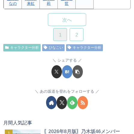
なの
来虹
莉
世
次へ
1
2
キャラクター分析
ひなこい
キャラクター分析
シェアする
あの坂道を登れをフォローする
月間人気記事
〖2026年8月版〗乃木坂46メンバー