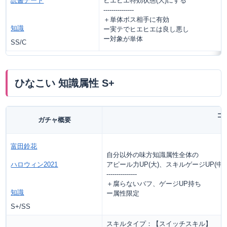
読書デート
ヒエヒエ特効状態(大)にする
---------------
＋単体ボス相手に有効
知識
ー実テでヒエヒエは良し悪し
ー対象が単体
SS/C
ひなこい 知識属性 S+
コ
ガチャ概要
富田鈴花
自分以外の味方知識属性全体の
ハロウィン2021
アピール力UP(大)、スキルゲージUP(中)
---------------
＋腐らないバフ、ゲージUP持ち
知識
ー属性限定
S+/SS
スキルタイプ：【スイッチスキル】