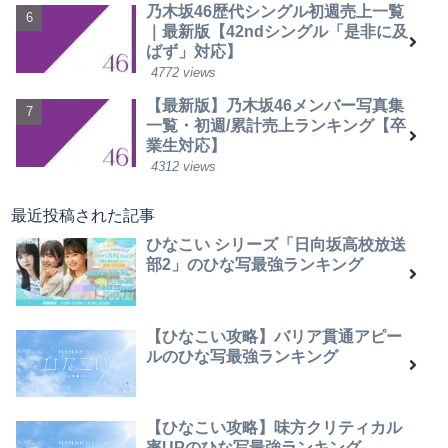
乃木坂46歴代シングル初週売上一覧
｜最新版【42ndシングル「是非に及
ばず」対応】
4772 views
【最新版】乃木坂46メンバー写真集
一覧・初週/累計売上ランキング【卒
業生対応】
4312 views
最近投稿された記事
ひなこい シリーズ「日向坂高校放送
部2」のひな写最強ランキング
【ひなこい攻略】バリア貫通アピー
ルのひな写最強ランキング
【ひなこい攻略】味方クリティカル
率UPのひな写最強ランキング