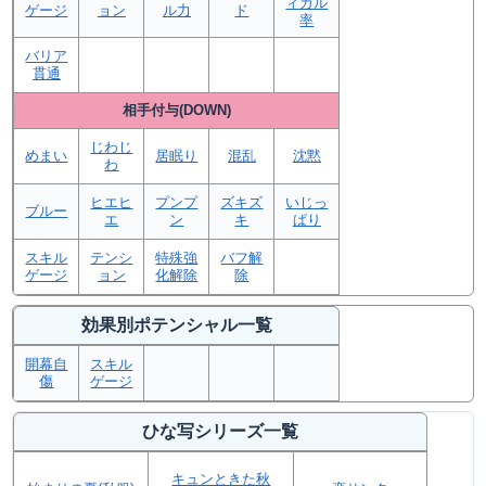
ィカル
ゲージ
ョン
ル力
ド
率
バリア
貫通
相手付与(DOWN)
じわじ
めまい
居眠り
混乱
沈黙
わ
ヒエヒ
プンプ
ズキズ
いじっ
ブルー
エ
ン
キ
ぱり
スキル
テンシ
特殊強
バフ解
ゲージ
ョン
化解除
除
効果別ポテンシャル一覧
開幕自
スキル
傷
ゲージ
ひな写シリーズ一覧
キュンときた秋