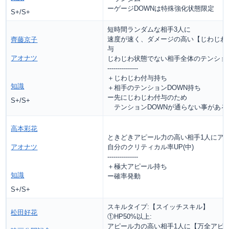
ーゲージDOWNは特殊強化状態限定
S+/S+
短時間ランダムな相手3人に
速度が速く、ダメージの高い【じわじわ
齊藤京子
与
アオナツ
じわじわ状態でない相手全体のテンションD
---------------
＋じわじわ付与持ち
知識
＋相手のテンションDOWN持ち
ー先にじわじわ付与のため
S+/S+
テンションDOWNが通らない事がある
高本彩花
ときどきアピール力の高い相手1人にアピ
アオナツ
自分のクリティカル率UP(中)
---------------
＋極大アピール持ち
知識
ー確率発動
S+/S+
スキルタイプ:【スイッチスキル】
松田好花
①HP50%以上:
アピール力の高い相手1人に【万全アピー