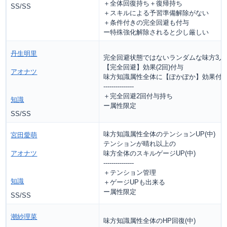
＋全体回復持ち＋復帰持ち
SS/SS
＋スキルによる予習準備解除がない
＋条件付きの完全回避も付与
ー特殊強化解除されると少し厳しい
丹生明里
完全回避状態ではないランダムな味方3人
【完全回避】効果(2回)付与
アオナツ
味方知識属性全体に【ぽかぽか】効果付
---------------
＋完全回避2回付与持ち
知識
ー属性限定
SS/SS
味方知識属性全体のテンションUP(中)
宮田愛萌
テンションが晴れ以上の
アオナツ
味方全体のスキルゲージUP(中)
---------------
＋テンション管理
知識
＋ゲージUPも出来る
ー属性限定
SS/SS
潮紗理菜
味方知識属性全体のHP回復(中)