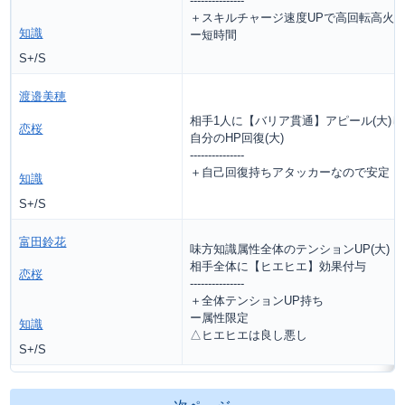
---------------
＋スキルチャージ速度UPで高回転高火
知識
ー短時間
S+/S
渡邉美穂
相手1人に【バリア貫通】アピール(大)し
恋桜
自分のHP回復(大)
---------------
＋自己回復持ちアタッカーなので安定
知識
S+/S
富田鈴花
味方知識属性全体のテンションUP(大)
相手全体に【ヒエヒエ】効果付与
恋桜
---------------
＋全体テンションUP持ち
ー属性限定
知識
△ヒエヒエは良し悪し
S+/S