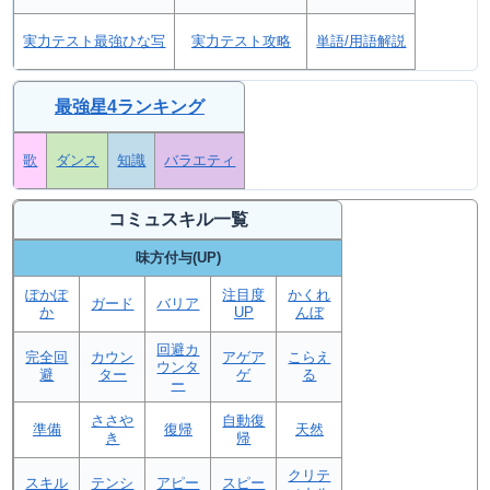
実力テスト最強ひな写
実力テスト攻略
単語/用語解説
最強星4ランキング
歌
ダンス
知識
バラエティ
コミュスキル一覧
味方付与(UP)
ぽかぽ
注目度
かくれ
ガード
バリア
か
UP
んぼ
回避カ
完全回
カウン
アゲア
こらえ
ウンタ
避
ター
ゲ
る
ー
ささや
自動復
準備
復帰
天然
き
帰
クリテ
スキル
テンシ
アピー
スピー