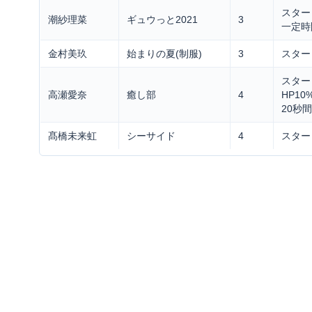
スター
潮紗理菜
ギュウっと2021
3
一定時
金村美玖
始まりの夏(制服)
3
スター
スター
高瀬愛奈
癒し部
4
HP1
20秒
髙橋未来虹
シーサイド
4
スター