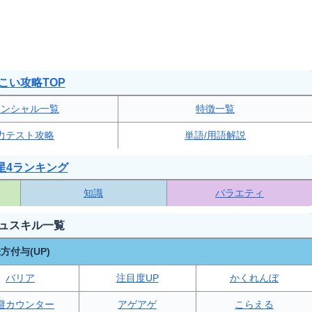
こい攻略TOP
テンシャル一覧
特徴一覧
力テスト攻略
単語/用語解説
星4ランキング
知識
バラエティ
ュスキル一覧
方付与(UP)
バリア
注目度UP
かくれんぼ
避カウンター
アゲアゲ
こらえる