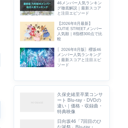
46メンバー人気ランキン
グ徹底解説｜最新スコア
と注目エピソード
【2026年8月最新】
CUTIE STREETメンバー
人気順｜8指標300点で比
較
〖2026年8月版〗櫻坂46
メンバー人気ランキング
｜最新スコアと注目エピ
ソード
久保史緒里卒業コンサ
ート Blu-ray・DVDの
違い｜価格・収録曲・
特典映像
日向坂46「7回目のひ
な誕祭」Blu-ray・