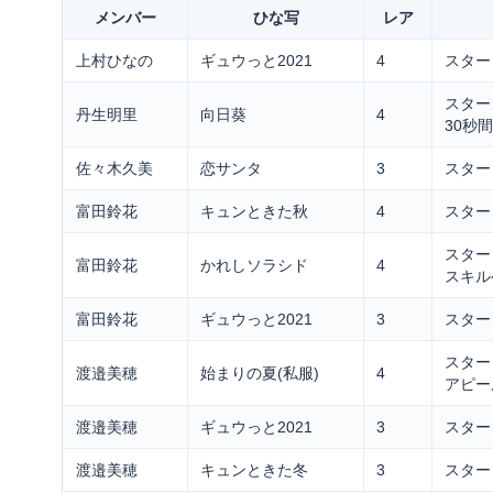
メンバー
ひな写
レア
上村ひなの
ギュウっと2021
4
スター
スター
丹生明里
向日葵
4
30秒
佐々木久美
恋サンタ
3
スター
富田鈴花
キュンときた秋
4
スター
スター
富田鈴花
かれしソラシド
4
スキル
富田鈴花
ギュウっと2021
3
スター
スター
渡邉美穂
始まりの夏(私服)
4
アピー
渡邉美穂
ギュウっと2021
3
スター
渡邉美穂
キュンときた冬
3
スター