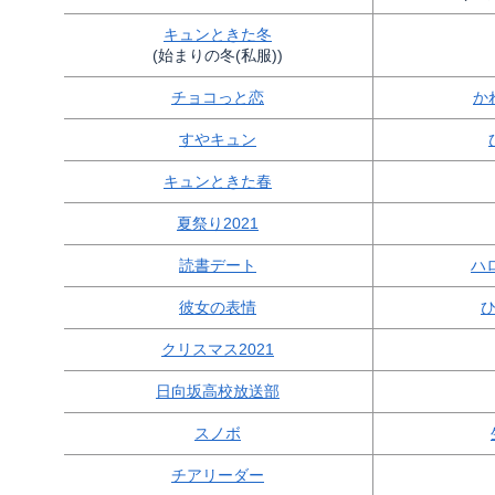
キュンときた冬
(始まりの冬(私服))
チョコっと恋
か
すやキュン
キュンときた春
夏祭り2021
読書デート
ハ
彼女の表情
クリスマス2021
日向坂高校放送部
スノボ
チアリーダー