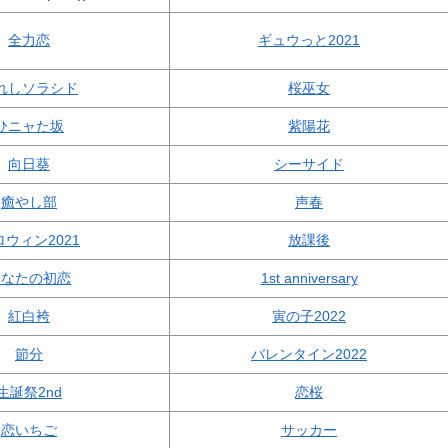
全力恋
ギュウっと2021
れしソラシド
桜巫女
ひニャた坂
紫陽花
向日葵
シーサイド
癒やし部
声春
ロウィン2021
放課後
ひなたの初恋
1st anniversary
紅白袴
寅の子2022
節分
バレンタイン2022
生誕祭2nd
恋桜
恋いちご
サッカー