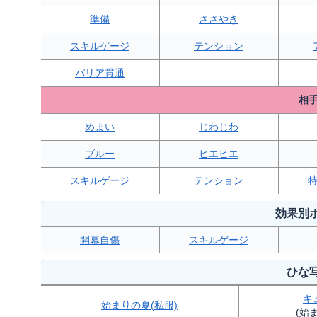
準備
ささやき
スキルゲージ
テンション
バリア貫通
相手
めまい
じわじわ
ブルー
ヒエヒエ
スキルゲージ
テンション
効果別
開幕自傷
スキルゲージ
ひな
キ
始まりの夏(私服)
(始