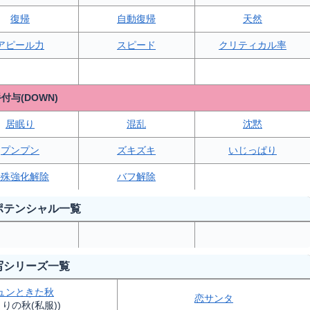
復帰
自動復帰
天然
アピール力
スピード
クリティカル率
付与(DOWN)
居眠り
混乱
沈黙
プンプン
ズキズキ
いじっぱり
特殊強化解除
バフ解除
ポテンシャル一覧
写シリーズ一覧
ュンときた秋
恋サンタ
まりの秋(私服))