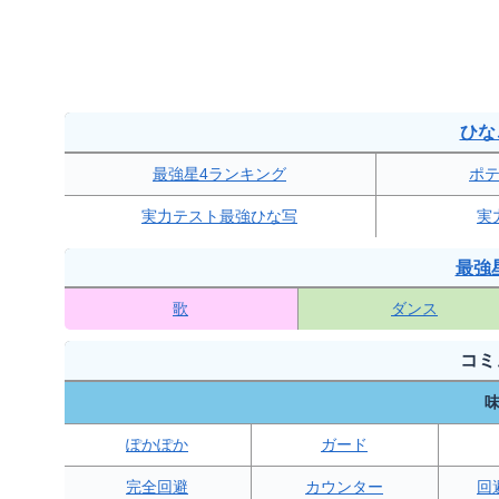
ひな
最強星4ランキング
ポ
実力テスト最強ひな写
実
最強
歌
ダンス
コミ
味
ぽかぽか
ガード
完全回避
カウンター
回