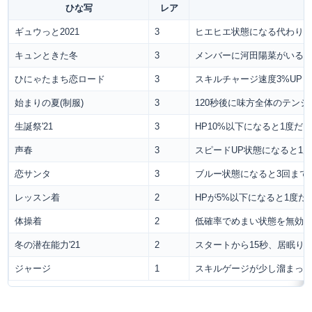
ひな写
レア
ギュウっと2021
3
ヒエヒエ状態になる代わりに
キュンときた冬
3
メンバーに河田陽菜がいると
ひにゃたまち恋ロード
3
スキルチャージ速度3%UP
始まりの夏(制服)
3
120秒後に味方全体のテンショ
生誕祭'21
3
HP10%以下になると1度だ
声春
3
スピードUP状態になると1度
恋サンタ
3
ブルー状態になると3回までア
レッスン着
2
HPが5%以下になると1度だ
体操着
2
低確率でめまい状態を無効
冬の潜在能力'21
2
スタートから15秒、居眠り
ジャージ
1
スキルゲージが少し溜まっ