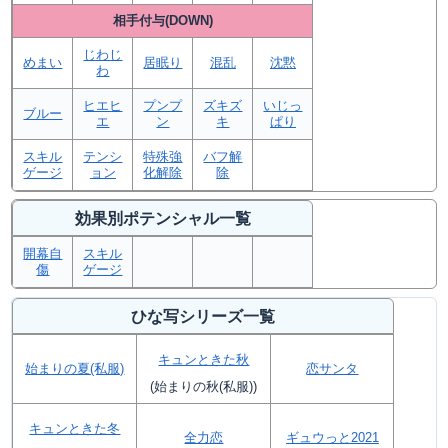
相手付与(DOWN)
じわじ
めまい
居眠り
混乱
沈黙
わ
ヒエヒ
プンプ
ズキズ
いじっ
ブルー
エ
ン
キ
ぱり
スキル
テンシ
特殊強
バフ解
ゲージ
ョン
化解除
除
効果別ポテンシャル一覧
開幕自
スキル
傷
ゲージ
ひな写シリーズ一覧
キュンときた秋
始まりの夏(私服)
恋サンタ
(始まりの秋(私服))
キュンときた冬
全力恋
ギュウっと2021