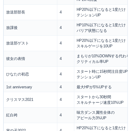
HP20%以下になると1度だけ
放送部部長
4
テンションUP
HP10%以下になると1度だけ
放課後
4
バリア状態になる
HP20%以下になると1度だけ
放送部ゲスト
4
スキルゲージを10UP
まもりが10%DOWNする代わり
彼女の表情
4
クリティカル率UP
スタート時に15秒間注目度UP
ひなたの初恋
4
テンションUP
1st anniversary
4
最大HPが5%UPする
スタートから30秒間
クリスマス2021
4
スキルチャージ速度10%UP
味方ダンス属性全体の
紅白袴
4
アピール力3%UP
HP20%以下になると1度だけ
寅の子2022
4