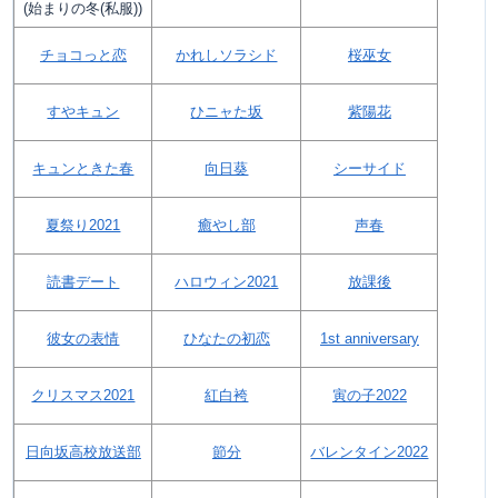
(始まりの冬(私服))
チョコっと恋
かれしソラシド
桜巫女
すやキュン
ひニャた坂
紫陽花
キュンときた春
向日葵
シーサイド
夏祭り2021
癒やし部
声春
読書デート
ハロウィン2021
放課後
彼女の表情
ひなたの初恋
1st anniversary
クリスマス2021
紅白袴
寅の子2022
日向坂高校放送部
節分
バレンタイン2022