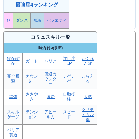
最強星4ランキング
歌
ダンス
知識
バラエティ
コミュスキル一覧
味方付与(UP)
ぽかぽ
注目度
かくれ
ガード
バリア
か
UP
んぼ
回避カ
完全回
カウン
アゲア
こらえ
ウンタ
避
ター
ゲ
る
ー
ささや
自動復
準備
復帰
天然
き
帰
クリテ
スキル
テンシ
アピー
スピー
ィカル
ゲージ
ョン
ル力
ド
率
バリア
貫通