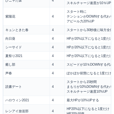
ひニャた坂
4
スキルチャージ速度が10％UP
スタート時に
紫陽花
4
テンションがDOWNする代わり
アピール力20%UP
キュンときた春
4
スタートから30秒後に味方全体
向日葵
4
HPが20%以下になると1度だ
シーサイド
4
HPが20%以下になると1度だ
夏祭り2021
4
HPが20%以下になると1度だ
癒し部
4
スピードが10％DOWNする代わ
声春
4
ぽかぽか状態になると1度だけア
スタートから15秒間
読書デート
4
まもりが10%DOWNする代わり
スキルチャージ速度10%UP
ハロウィン2021
4
最大HPが10%UPする
HP20%以下になると1度だけ
レンアイ放送部
4
HP20%回復