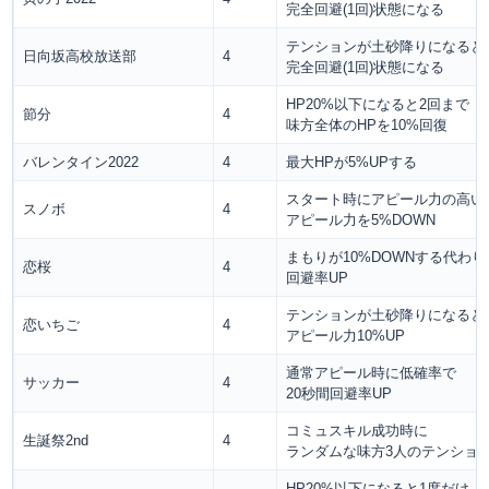
完全回避(1回)状態になる
テンションが土砂降りになると
日向坂高校放送部
4
完全回避(1回)状態になる
HP20%以下になると2回まで
節分
4
味方全体のHPを10%回復
バレンタイン2022
4
最大HPが5%UPする
スタート時にアピール力の高い
スノボ
4
アピール力を5%DOWN
まもりが10%DOWNする代わり
恋桜
4
回避率UP
テンションが土砂降りになると
恋いちご
4
アピール力10%UP
通常アピール時に低確率で
サッカー
4
20秒間回避率UP
コミュスキル成功時に
生誕祭2nd
4
ランダムな味方3人のテンション
HP20%以下になると1度だけ