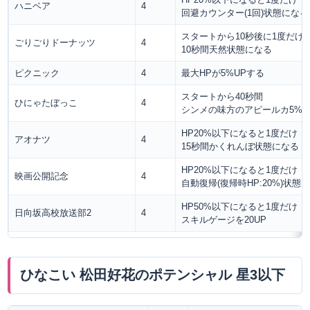
ハニベア
4
回避カウンター(1回)状態になる
スタートから10秒後に1度だけ
ごりごりドーナッツ
4
10秒間天然状態になる
ピクニック
4
最大HPが5%UPする
スタートから40秒間
ひにゃたぼっこ
4
シンメの味方のアピールカ5%U
HP20%以下になると1度だけ
アオナツ
4
15秒間かくれんぼ状態になる
HP20%以下になると1度だけ
映画公開記念
4
自動復帰(復帰時HP:20%)状態
HP50%以下になると1度だけ
日向坂高校放送部2
4
スキルゲージを20UP
ひなこい 松田好花のポテンシャル 星3以下