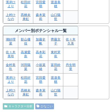
濱岸ひ
松田好
宮田愛
渡邉美
より
花
萌
穂
上村ひ
髙橋未
森本茉
山口陽
なの
来虹
莉
世
メンバー別ポテンシャル一覧
潮紗理
影山優
加藤史
齊藤京
佐々木
菜
佳
帆
子
久美
佐々木
高瀬愛
高本彩
東村芽
美玲
奈
花
依
金村美
河田陽
小坂菜
富田鈴
丹生明
玖
菜
緒
花
里
濱岸ひ
松田好
宮田愛
渡邉美
より
花
萌
穂
上村ひ
髙橋未
森本茉
山口陽
なの
来虹
莉
世
キャラクター分析
ひなこい