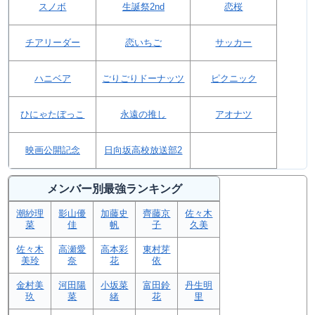
スノボ
生誕祭2nd
恋桜
チアリーダー
恋いちご
サッカー
ハニベア
ごりごりドーナッツ
ピクニック
ひにゃたぼっこ
永遠の推し
アオナツ
映画公開記念
日向坂高校放送部2
メンバー別最強ランキング
潮紗理
影山優
加藤史
齊藤京
佐々木
菜
佳
帆
子
久美
佐々木
高瀬愛
高本彩
東村芽
美玲
奈
花
依
金村美
河田陽
小坂菜
富田鈴
丹生明
玖
菜
緒
花
里