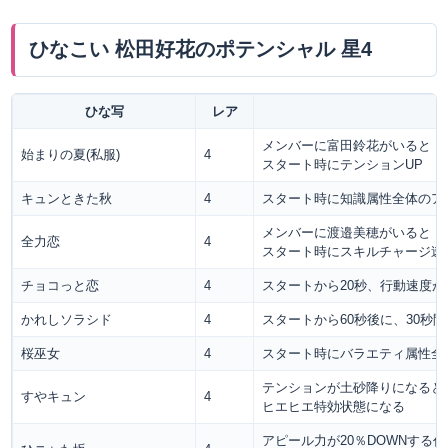
ひなこい 松田好花のポテンシャル 星4
ひな写
レア
メンバーに富田鈴花がいると
始まりの夏(私服)
4
スタート時にテンションUP
キュンときた秋
4
スタート時に知識属性全体のアピ
メンバーに渡邉美穂がいると
全力恋
4
スタート時にスキルチャージ速
チョコっと恋
4
スタートから20秒、行動速度が1
かれしソラシド
4
スタートから60秒後に、30秒
桜巫女
4
スタート時にバラエティ属性全体
テンションが土砂降りになると
すやキュン
4
ヒエヒエ特効状態になる
アピール力が20％DOWNする