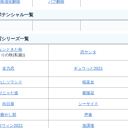
特殊強化解除
バフ解除
ポテンシャル一覧
写シリーズ一覧
ュンときた秋
恋サンタ
まりの秋(私服))
全力恋
ギュウっと2021
れしソラシド
桜巫女
ひニャた坂
紫陽花
向日葵
シーサイド
癒やし部
声春
ロウィン2021
放課後