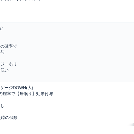
い
で
与
いの確率で
付与
ナジーあり
が低い
ージDOWN(大)
の確率で【居眠り】効果付与
なし
た時の保険