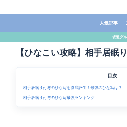
人気記事
坂道グル
【ひなこい攻略】相手居眠
目次
相手居眠り付与のひな写を徹底評価！最強のひな写は？
相手居眠り付与のひな写最強ランキング