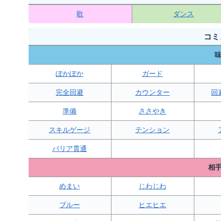
歌
ダンス
コミ
味
ぽかぽか
ガード
完全回避
カウンター
回
準備
ささやき
スキルゲージ
テンション
バリア貫通
相手
めまい
じわじわ
ブルー
ヒエヒエ