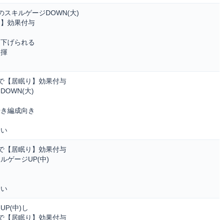
スキルゲージDOWN(大)
り】効果付与
を下げられる
発揮
で【居眠り】効果付与
OWN(大)
やき編成向き
しい
で【居眠り】効果付与
ゲージUP(中)
しい
P(中)し
で【居眠り】効果付与