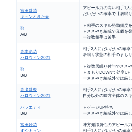
アピール力の高い相手1人の
宮田愛萌
だいたいの確率で【居眠
キュンときた春
---------------
＋相手のスキル発動頻度
歌
＋ささやき編成で真価を
A/B
ー複数相手は苦手
相手3人にだいたいの確率
高本彩花
居眠り状態の相手のまもりD
ハロウィン2021
---------------
＋複数居眠り付与でささ
歌
＋まもりDOWNで効率UP
B/B
ーささやき編成外では厳
高瀬愛奈
相手2人にだいたいの確率
ハロウィン2021
自分以外の味方全体のスキル
---------------
バラエティ
＋ゲージUP持ち
B/B
ーささやき編成外では厳
富田鈴花
味方知識属性のアピール力U
すやキュン
相手1人にだいたいの確率