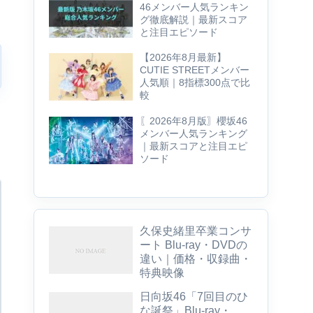
46メンバー人気ランキン
グ徹底解説｜最新スコア
と注目エピソード
【2026年8月最新】
CUTIE STREETメンバー
人気順｜8指標300点で比
較
〖2026年8月版〗櫻坂46
メンバー人気ランキング
｜最新スコアと注目エピ
ソード
久保史緒里卒業コンサ
ート Blu-ray・DVDの
違い｜価格・収録曲・
特典映像
日向坂46「7回目のひ
な誕祭」Blu-ray・