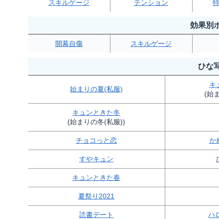
スキルゲージ
テンション
効果別
開幕自傷
スキルゲージ
ひな
キ
始まりの夏(私服)
(始
キュンときた冬
(始まりの冬(私服))
チョコっと恋
か
すやキュン
キュンときた春
夏祭り2021
読書デート
ハ