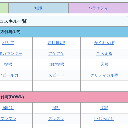
知識
バラエティ
ュスキル一覧
方付与(UP)
バリア
注目度UP
かくれんぼ
避カウンター
アゲアゲ
こらえる
復帰
自動復帰
天然
アピール力
スピード
クリティカル率
付与(DOWN)
居眠り
混乱
沈黙
プンプン
ズキズキ
いじっぱり