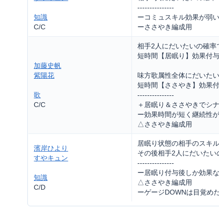
---------------
知識
ーコミュスキル効果が弱
C/C
ーささやき編成用
相手2人にだいたいの確率
短時間【居眠り】効果付
加藤史帆
紫陽花
味方歌属性全体にだいた
短時間【ささやき】効果
歌
---------------
C/C
＋居眠り＆ささやきでシ
ー効果時間が短く継続性
△ささやき編成用
居眠り状態の相手のスキルゲ
濱岸ひより
その後相手2人にだいたい
すやキュン
---------------
ー居眠り付与後しか効果
知識
△ささやき編成用
C/D
ーゲージDOWNは目覚め