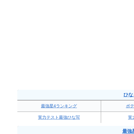
ひな
最強星4ランキング
ポ
実力テスト最強ひな写
実
最強