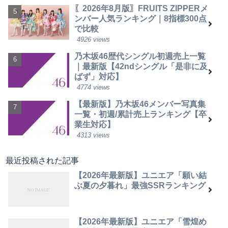
〖2026年8月版〗FRUITS ZIPPERメ
ンバー人気ランキング｜8指標300点
で比較
4926 views
乃木坂46歴代シングル初週売上一覧
｜最新版【42ndシングル「是非に及
ばず」対応】
4774 views
【最新版】乃木坂46メンバー写真集
一覧・初週/累計売上ランキング【卒
業生対応】
4313 views
最近投稿された記事
【2026年最新版】ユニエア「願い結
ぶ夏の夕暮れ」最強SSRランキング
【2026年最新版】ユニエア「雪煌め