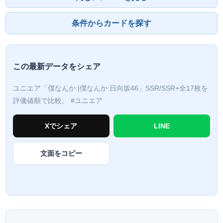
条件からカードを探す
この最新データをシェア
ユニエア「僕なんか:|僕なんか:日向坂46」SSR/SSR+全17枚を
評価値順で比較。
#ユニエア
Xでシェア
LINE
文面をコピー