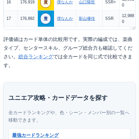
16
176,919
黄
僕なんか
山口陽世
SSR+
0
12,988
17
176,892
青
僕なんか
影山優佳
SSR
0
評価値はカード単体の比較用です。実際の編成では、楽曲
タイプ、センタースキル、グループ総合力も確認してくだ
さい。
総合ランキング
では全カードを同じ式で比較できま
す。
ユニエア攻略・カードデータを探す
全カードランキングや、色・シーン・メンバー別の一覧へ
移動できます。
最強カードランキング