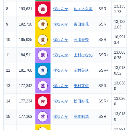
13,135
8
193,631
赤
僕なんか
佐々木久美
SSR
1.73
13,133
9
192,720
黄
僕なんか
富田鈴花
SSR
1.63
10,991
10
185,935
黄
僕なんか
高瀬愛奈
SSR
3.4
13,065
11
184,511
紫
僕なんか
上村ひなの
SSR+
0.78
13,018
12
181,768
青
僕なんか
金村美玖
SSR+
0.52
13,038
13
177,342
紫
僕なんか
東村芽依
SSR
0
13,026
14
177,234
赤
僕なんか
松田好花
SSR+
0
13,018
15
177,162
紫
僕なんか
高本彩花
SSR
0
12,991