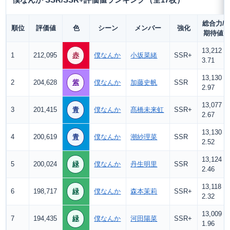
僕なんか SSR/SSR+評価値ランキング（全17枚）
総合力/
順位
評価値
色
シーン
メンバー
強化
期待値
13,212
1
212,095
赤
僕なんか
小坂菜緒
SSR+
3.71
13,130
2
204,628
紫
僕なんか
加藤史帆
SSR
2.97
13,077
3
201,415
青
僕なんか
髙橋未来虹
SSR+
2.67
13,130
4
200,619
青
僕なんか
潮紗理菜
SSR
2.52
13,124
5
200,024
緑
僕なんか
丹生明里
SSR
2.46
13,118
6
198,717
緑
僕なんか
森本茉莉
SSR+
2.32
13,009
7
194,435
緑
僕なんか
河田陽菜
SSR+
1.96