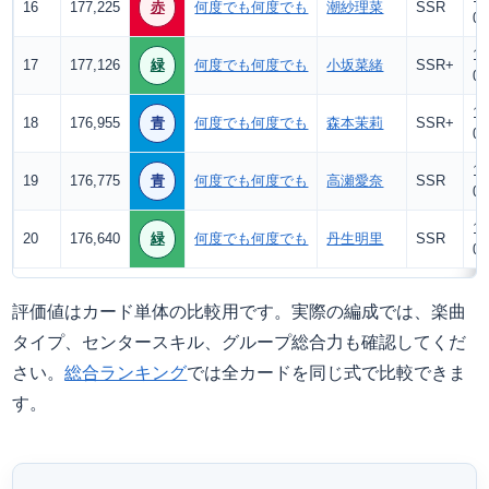
16
177,225
赤
何度でも何度でも
潮紗理菜
SSR
0
13
17
177,126
緑
何度でも何度でも
小坂菜緒
SSR+
0
12
18
176,955
青
何度でも何度でも
森本茉莉
SSR+
0
12
19
176,775
青
何度でも何度でも
高瀬愛奈
SSR
0
12
20
176,640
緑
何度でも何度でも
丹生明里
SSR
0
評価値はカード単体の比較用です。実際の編成では、楽曲
タイプ、センタースキル、グループ総合力も確認してくだ
さい。
総合ランキング
では全カードを同じ式で比較できま
す。