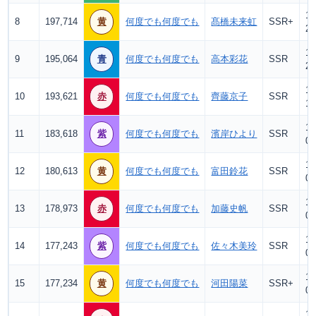
13
8
197,714
黄
何度でも何度でも
髙橋未来虹
SSR+
2.
13
9
195,064
青
何度でも何度でも
高本彩花
SSR
2.
13
10
193,621
赤
何度でも何度でも
齊藤京子
SSR
1.
13
11
183,618
紫
何度でも何度でも
濱岸ひより
SSR
0.
13
12
180,613
黄
何度でも何度でも
富田鈴花
SSR
0.
12
13
178,973
赤
何度でも何度でも
加藤史帆
SSR
0.
13
14
177,243
紫
何度でも何度でも
佐々木美玲
SSR
0
13
15
177,234
黄
何度でも何度でも
河田陽菜
SSR+
0
13