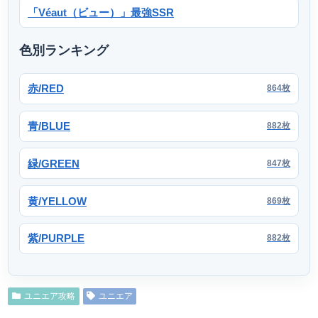
「Véaut（ビュー）」最強SSR
色別ランキング
赤/RED
864枚
青/BLUE
882枚
緑/GREEN
847枚
黄/YELLOW
869枚
紫/PURPLE
882枚
ユニエア攻略
ユニエア