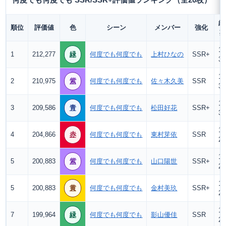
何度でも何度でも SSR/SSR+評価値ランキング（全20枚）
総
順位
評価値
色
シーン
メンバー
強化
13
1
212,277
緑
何度でも何度でも
上村ひなの
SSR+
3.
13
2
210,975
紫
何度でも何度でも
佐々木久美
SSR
3.
13
3
209,586
青
何度でも何度でも
松田好花
SSR+
3.
13
4
204,866
赤
何度でも何度でも
東村芽依
SSR
2.
13
5
200,883
紫
何度でも何度でも
山口陽世
SSR+
2.
13
5
200,883
黄
何度でも何度でも
金村美玖
SSR+
2.
13
7
199,964
緑
何度でも何度でも
影山優佳
SSR
2.