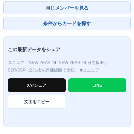
同じメンバーを見る
条件からカードを探す
この最新データをシェア
ユニエア「NEW YEAR'24:|NEW YEAR'24:日向坂46」
SSR/SSR+全31枚を評価値順で比較。
#ユニエア
Xでシェア
LINE
文面をコピー