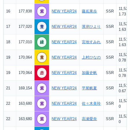
11,520
16
177,838
紫
NEW YEAR'24
藤嶌果歩
SSR
1.73
11,520
17
177,020
青
NEW YEAR'24
濱岸ひより
SSR
1.63
11,519
18
177,010
緑
NEW YEAR'24
宮地すみれ
SSR
1.63
11,520
19
170,064
黄
NEW YEAR'24
上村ひなの
SSR
0.78
11,520
19
170,064
赤
NEW YEAR'24
加藤史帆
SSR
0.78
11,519
21
169,154
紫
NEW YEAR'24
平尾帆夏
SSR
0.67
11,520
22
163,680
紫
NEW YEAR'24
佐々木美玲
SSR
0
11,520
22
163,680
紫
NEW YEAR'24
高瀬愛奈
SSR
0