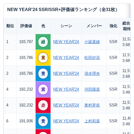
NEW YEAR'24 SSR/SSR+評価値ランキング（全31枚）
総合力
順位
評価値
色
シーン
メンバー
強化
期待
11,520
1
193,797
緑
NEW YEAR'24
小坂菜緒
SSR
3.68
11,519
2
193,786
黄
NEW YEAR'24
松田好花
SSR
3.68
11,519
2
193,786
青
NEW YEAR'24
清水理央
SSR
3.68
11,519
4
192,232
紫
NEW YEAR'24
河田陽菜
SSR
3.49
11,519
4
192,232
赤
NEW YEAR'24
東村芽依
SSR
3.49
11,491
6
191,936
青
NEW YEAR'24
上村莉菜
SSR
3.49