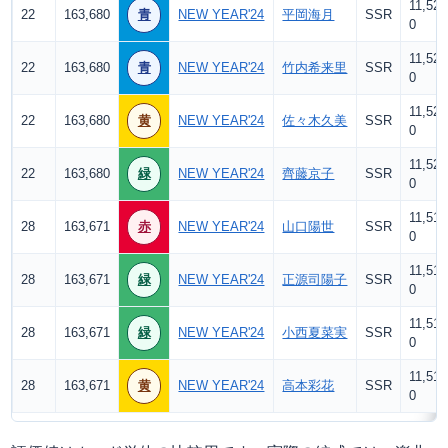
11,520
22
163,680
青
NEW YEAR'24
平岡海月
SSR
0
11,520
22
163,680
青
NEW YEAR'24
竹内希来里
SSR
0
11,520
22
163,680
黄
NEW YEAR'24
佐々木久美
SSR
0
11,520
22
163,680
緑
NEW YEAR'24
齊藤京子
SSR
0
11,519
28
163,671
赤
NEW YEAR'24
山口陽世
SSR
0
11,519
28
163,671
緑
NEW YEAR'24
正源司陽子
SSR
0
11,519
28
163,671
緑
NEW YEAR'24
小西夏菜実
SSR
0
11,519
28
163,671
黄
NEW YEAR'24
高本彩花
SSR
0