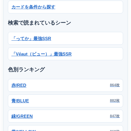
カードを条件から探す
検索で読まれているシーン
「ってか」最強SSR
「Véaut（ビュー）」最強SSR
色別ランキング
赤/RED
864枚
青/BLUE
882枚
緑/GREEN
847枚