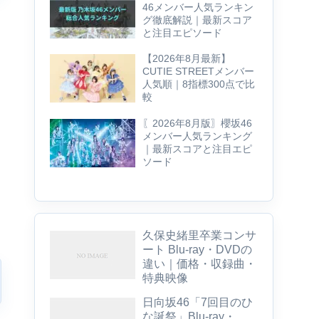
46メンバー人気ランキン
グ徹底解説｜最新スコア
と注目エピソード
【2026年8月最新】
CUTIE STREETメンバー
人気順｜8指標300点で比
較
〖2026年8月版〗櫻坂46
メンバー人気ランキング
｜最新スコアと注目エピ
ソード
久保史緒里卒業コンサ
ート Blu-ray・DVDの
違い｜価格・収録曲・
特典映像
日向坂46「7回目のひ
な誕祭」Blu-ray・