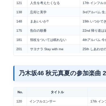
121
人生を考えたくなる
17th インフ
138
忘却と美学
3rdアルバム
148
まあいいか?
19th いつか
175
告白の順番
22nd 帰り道
181
頬杖をついては眠れない
4thアルバム 
201
サヨナラ Stay with me
25th しあわ
乃木坂46 秋元真夏の参加楽曲 20
No.
タイトル
120
インフルエンサー
17th 