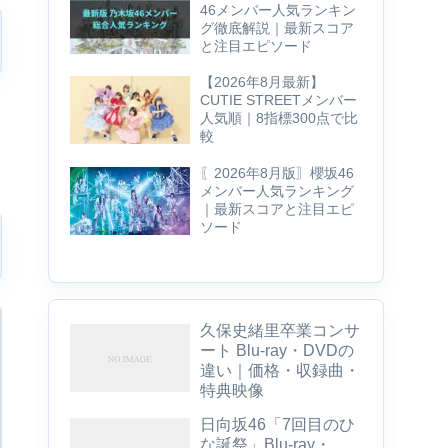
46メンバー人気ランキン
グ徹底解説｜最新スコア
と注目エピソード
【2026年8月最新】
CUTIE STREETメンバー
人気順｜8指標300点で比
較
〖2026年8月版〗櫻坂46
メンバー人気ランキング
｜最新スコアと注目エピ
ソード
久保史緒里卒業コンサ
ート Blu-ray・DVDの
違い｜価格・収録曲・
特典映像
日向坂46「7回目のひ
な誕祭」Blu-ray・