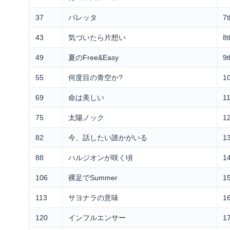
37
バレッタ
7
43
気づいたら片想い
8
49
夏のFree&Easy
9
55
何度目の青空か?
1
69
命は美しい
1
75
太陽ノック
1
82
今、話したい誰かがいる
1
88
ハルジオンが咲く頃
1
106
裸足でSummer
1
113
サヨナラの意味
1
120
インフルエンサー
1