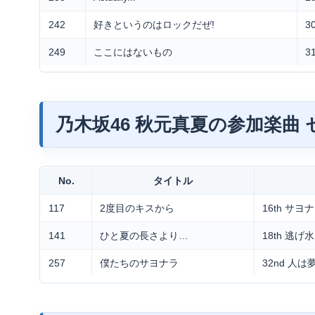
242
好きというのはロックだぜ!
3
249
ここにはないもの
3
乃木坂46 秋元真夏の参加楽曲
No.
タイトル
117
2度目のキスから
16th サ
141
ひと夏の長さより…
18th 逃げ水
257
僕たちのサヨナラ
32nd 人