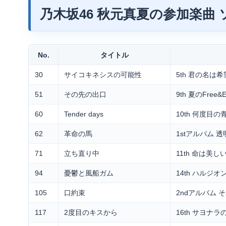
乃木坂46 秋元真夏の参加楽曲
No.
タイトル
30
サイコキネシスの可能性
5th 君の名は希
51
その先の出口
9th 夏のFree&E
60
Tender days
10th 何度目
62
革命の馬
1stアルバム 
71
立ち直り中
11th 命は美し
94
憂鬱と風船ガム
14th ハルジ
105
口約束
2ndアルバム 
117
2度目のキスから
16th サヨナラ