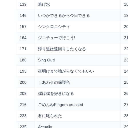
139
逃げ水
1
146
いつかできるから今日できる
1
157
シンクロニシティ
2
164
ジコチューで行こう!
2
171
帰り道は遠回りしたくなる
2
186
Sing Out!
23
193
夜明けまで強がらなくてもいい
2
200
しあわせの保護色
2
209
僕は僕を好きになる
2
216
ごめんねFingers crossed
2
223
君に叱られた
2
235
Actually...
29