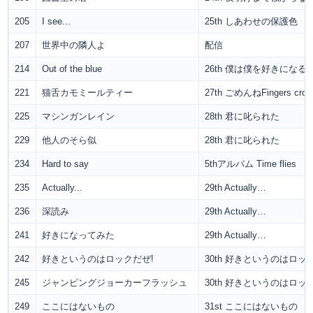
205
I see...
25th しあわせの保護色
207
世界中の隣人よ
配信
214
Out of the blue
26th 僕は僕を好きになる
221
猫舌カモミールティー
27th ごめんねFingers cros
225
マシンガンレイン
28th 君に叱られた
229
他人のそら似
28th 君に叱られた
234
Hard to say
5thアルバム Time flies
235
Actually...
29th Actually…
236
深読み
29th Actually…
241
好きになってみた
29th Actually…
242
好きというのはロックだぜ!
30th 好きというのはロッ
245
ジャンピングジョーカーフラッシュ
30th 好きというのはロッ
249
ここにはないもの
31st ここにはないもの