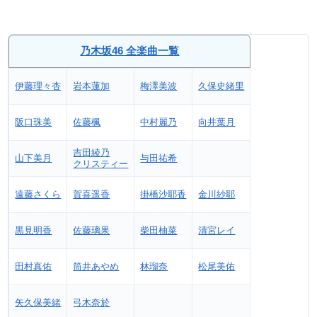
乃木坂46 全楽曲一覧
伊藤理々杏
岩本蓮加
梅澤美波
久保史緒里
阪口珠美
佐藤楓
中村麗乃
向井葉月
吉田綾乃
山下美月
与田祐希
クリスティー
遠藤さくら
賀喜遥香
掛橋沙耶香
金川紗耶
黒見明香
佐藤璃果
柴田柚菜
清宮レイ
田村真佑
筒井あやめ
林瑠奈
松尾美佑
矢久保美緒
弓木奈於