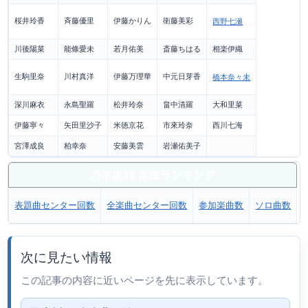
桜井玲香
斉藤優里
伊藤かりん
衛藤美彩
西野七瀬
川後陽菜
能條愛未
若月佑美
斎藤ちはる
相楽伊織
生駒里奈
川村真洋
伊藤万理華
中元日芽香
橋本奈々未
深川麻衣
永島聖羅
松井玲奈
畠中清羅
大和里菜
伊藤寧々
矢田里沙子
米徳京花
市來玲奈
西川七海
宮澤成良
柏幸奈
安藤美雲
岩瀬佑美子
乃木坂46 楽曲ランキング
表題曲センター回数
全楽曲センター回数
参加楽曲数
ソロ曲数
次に見たい情報
この記事の内容に近いページを先に表示しています。