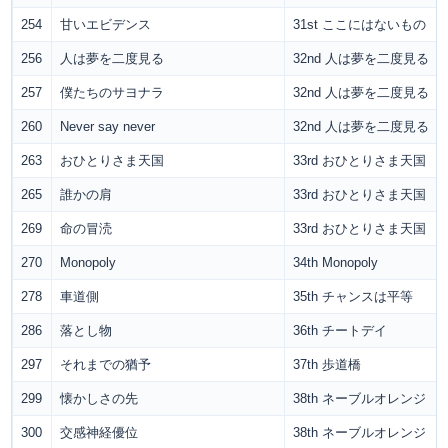
254
甘いエビデンス
31st ここにはないもの
256
人は夢を二度見る
32nd 人は夢を二度見る
257
僕たちのサヨナラ
32nd 人は夢を二度見る
260
Never say never
32nd 人は夢を二度見る
263
おひとりさま天国
33rd おひとりさま天国
265
誰かの肩
33rd おひとりさま天国
269
命の冒涜
33rd おひとりさま天国
270
Monopoly
34th Monopoly
278
車道側
35th チャンスは平等
286
落とし物
36th チートデイ
297
それまでの猶予
37th 歩道橋
299
懐かしさの先
38th ネーブルオレンジ
300
交感神経優位
38th ネーブルオレンジ