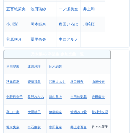
五百城茉央
池田瑛紗
一ノ瀬美空
井上和
小川彩
岡本姫奈
奥田いろは
川﨑桜
菅原咲月
冨里奈央
中西アルノ
乃木坂46 卒業生 参加楽曲一覧
早川聖来
北川悠理
鈴木絢音
秋元真夏
齋藤飛鳥
和田まあや
樋口日奈
山崎怜奈
北野日奈子
星野みなみ
新内眞衣
生田絵梨花
寺田蘭世
高山一実
大園桃子
伊藤純奈
渡辺みり愛
松村沙友理
佐々木琴子
堀未央奈
白石麻衣
中田花奈
井上小百合