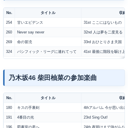
No.
タイトル
収録
254
甘いエビデンス
31st ここにはないもの
260
Never say never
32nd 人は夢を二度見る
269
命の冒涜
33rd おひとりさま天国
324
パシフィック・リーグに連れてって
41st 最後に階段を駆け
乃木坂46 柴田柚菜の参加楽曲
No.
タイトル
収録
180
キスの手裏剣
4thアルバム 今が思い出
191
4番目の光
23rd Sing Out!
196
図書室の君へ
24th 夜明けまで強がら