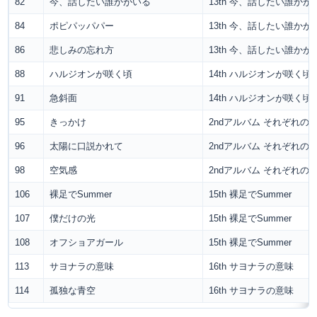
82
今、話したい誰かがいる
13th 今、話したい誰かが
84
ポピパッパパー
13th 今、話したい誰かが
86
悲しみの忘れ方
13th 今、話したい誰かが
88
ハルジオンが咲く頃
14th ハルジオンが咲く頃
91
急斜面
14th ハルジオンが咲く頃
95
きっかけ
2ndアルバム それぞれの
96
太陽に口説かれて
2ndアルバム それぞれの
98
空気感
2ndアルバム それぞれの
106
裸足でSummer
15th 裸足でSummer
107
僕だけの光
15th 裸足でSummer
108
オフショアガール
15th 裸足でSummer
113
サヨナラの意味
16th サヨナラの意味
114
孤独な青空
16th サヨナラの意味