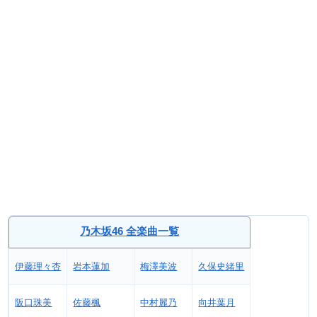
乃木坂46 全楽曲一覧
伊藤理々杏
岩本蓮加
梅澤美波
久保史緒里
阪口珠美
佐藤楓
中村麗乃
向井葉月