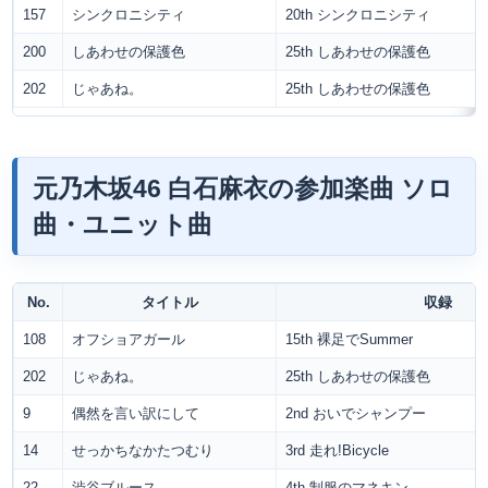
157
シンクロニシティ
20th シンクロニシティ
200
しあわせの保護色
25th しあわせの保護色
202
じゃあね。
25th しあわせの保護色
元乃木坂46 白石麻衣の参加楽曲 ソロ
曲・ユニット曲
No.
タイトル
収録
108
オフショアガール
15th 裸足でSummer
202
じゃあね。
25th しあわせの保護色
9
偶然を言い訳にして
2nd おいでシャンプー
14
せっかちなかたつむり
3rd 走れ!Bicycle
22
渋谷ブルース
4th 制服のマネキン