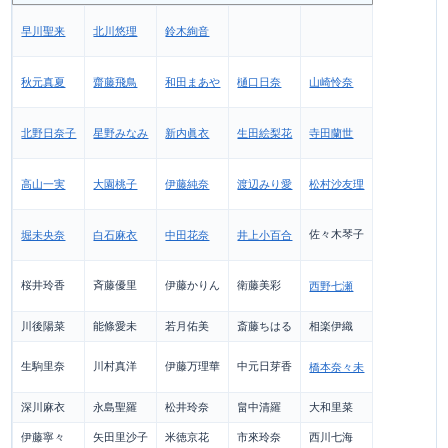
早川聖来
北川悠理
鈴木絢音
秋元真夏
齋藤飛鳥
和田まあや
樋口日奈
山崎怜奈
北野日奈子
星野みなみ
新内眞衣
生田絵梨花
寺田蘭世
高山一実
大園桃子
伊藤純奈
渡辺みり愛
松村沙友理
佐々木琴子
堀未央奈
白石麻衣
中田花奈
井上小百合
桜井玲香
斉藤優里
伊藤かりん
衛藤美彩
西野七瀬
川後陽菜
能條愛未
若月佑美
斎藤ちはる
相楽伊織
生駒里奈
川村真洋
伊藤万理華
中元日芽香
橋本奈々未
深川麻衣
永島聖羅
松井玲奈
畠中清羅
大和里菜
伊藤寧々
矢田里沙子
米徳京花
市來玲奈
西川七海