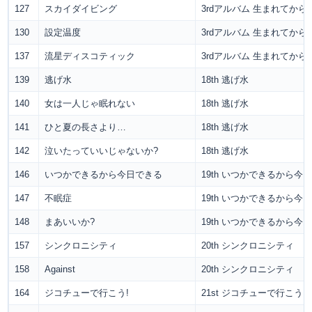
127
スカイダイビング
3rdアルバム 生まれてか
130
設定温度
3rdアルバム 生まれてか
137
流星ディスコティック
3rdアルバム 生まれてか
139
逃げ水
18th 逃げ水
140
女は一人じゃ眠れない
18th 逃げ水
141
ひと夏の長さより…
18th 逃げ水
142
泣いたっていいじゃないか?
18th 逃げ水
146
いつかできるから今日できる
19th いつかできるから今
147
不眠症
19th いつかできるから今
148
まあいいか?
19th いつかできるから今
157
シンクロニシティ
20th シンクロニシティ
158
Against
20th シンクロニシティ
164
ジコチューで行こう!
21st ジコチューで行こう!