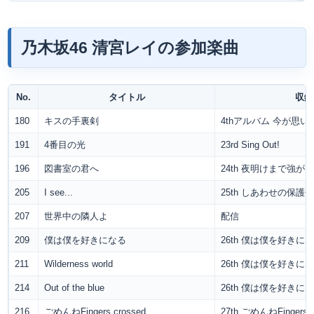
乃木坂46 清宮レイの参加楽曲
No.
タイトル
収録
180
キスの手裏剣
4thアルバム 今が思
191
4番目の光
23rd Sing Out!
196
図書室の君へ
24th 夜明けまで強
205
I see...
25th しあわせの保護
207
世界中の隣人よ
配信
209
僕は僕を好きになる
26th 僕は僕を好きに
211
Wilderness world
26th 僕は僕を好きに
214
Out of the blue
26th 僕は僕を好きに
216
ごめんねFingers crossed
27th ごめんねFingers c