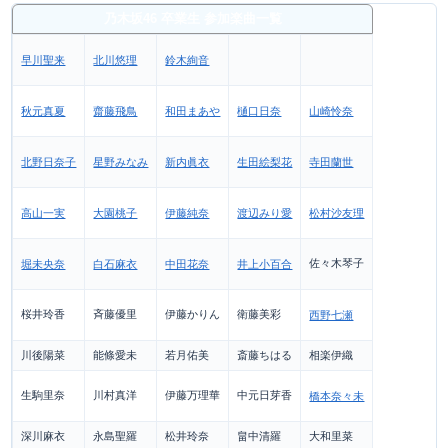
乃木坂46 卒業生 参加楽曲一覧
早川聖来
北川悠理
鈴木絢音
秋元真夏
齋藤飛鳥
和田まあや
樋口日奈
山崎怜奈
北野日奈子
星野みなみ
新内眞衣
生田絵梨花
寺田蘭世
高山一実
大園桃子
伊藤純奈
渡辺みり愛
松村沙友理
佐々木琴子
堀未央奈
白石麻衣
中田花奈
井上小百合
桜井玲香
斉藤優里
伊藤かりん
衛藤美彩
西野七瀬
川後陽菜
能條愛未
若月佑美
斎藤ちはる
相楽伊織
生駒里奈
川村真洋
伊藤万理華
中元日芽香
橋本奈々未
深川麻衣
永島聖羅
松井玲奈
畠中清羅
大和里菜