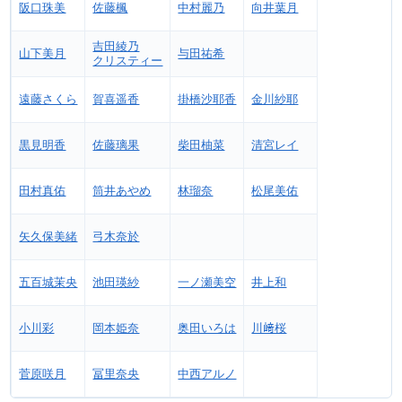
阪口珠美
佐藤楓
中村麗乃
向井葉月
吉田綾乃
山下美月
与田祐希
クリスティー
遠藤さくら
賀喜遥香
掛橋沙耶香
金川紗耶
黒見明香
佐藤璃果
柴田柚菜
清宮レイ
田村真佑
筒井あやめ
林瑠奈
松尾美佑
矢久保美緒
弓木奈於
五百城茉央
池田瑛紗
一ノ瀬美空
井上和
小川彩
岡本姫奈
奥田いろは
川﨑桜
菅原咲月
冨里奈央
中西アルノ