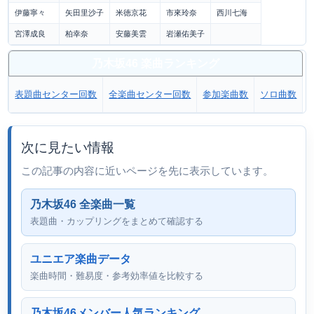
伊藤寧々
矢田里沙子
米徳京花
市來玲奈
西川七海
宮澤成良
柏幸奈
安藤美雲
岩瀬佑美子
乃木坂46 楽曲ランキング
表題曲センター回数
全楽曲センター回数
参加楽曲数
ソロ曲数
次に見たい情報
この記事の内容に近いページを先に表示しています。
乃木坂46 全楽曲一覧
表題曲・カップリングをまとめて確認する
ユニエア楽曲データ
楽曲時間・難易度・参考効率値を比較する
乃木坂46メンバー人気ランキング