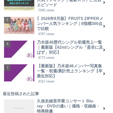
エピソード
7045 views
〖2026年8月版〗FRUITS ZIPPERメ
ンバー人気ランキング｜8指標300点
で比較
4787 views
乃木坂46歴代シングル初週売上一覧
｜最新版【42ndシングル「是非に及
ばず」対応】
4772 views
【最新版】乃木坂46メンバー写真集
一覧・初週/累計売上ランキング【卒
業生対応】
4312 views
最近投稿された記事
久保史緒里卒業コンサート Blu-
ray・DVDの違い｜価格・収録曲・
特典映像