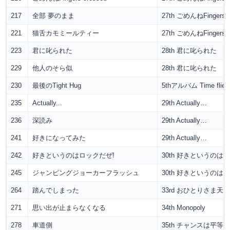
217
全部 夢のまま
27th ごめんねFingers c
221
猫舌カモミールティー
27th ごめんねFingers c
223
君に叱られた
28th 君に叱られた
229
他人のそら似
28th 君に叱られた
230
最後のTight Hug
5thアルバム Time flies
235
Actually...
29th Actually…
236
深読み
29th Actually…
241
好きになってみた
29th Actually…
242
好きというのはロックだぜ!
30th 好きというのは
245
ジャンピングジョーカーフラッシュ
30th 好きというのは
264
踏んでしまった
33rd おひとりさま天
271
思い出が止まらなくなる
34th Monopoly
278
車道側
35th チャンスは平等