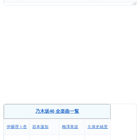
乃木坂46 全楽曲一覧
伊藤理々杏
岩本蓮加
梅澤美波
久保史緒里