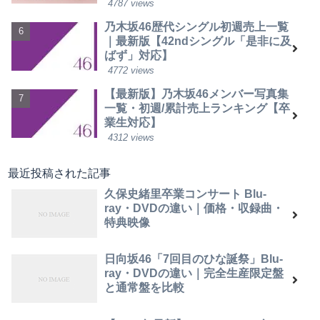
4787 views
乃木坂46歴代シングル初週売上一覧
｜最新版【42ndシングル「是非に及
ばず」対応】
4772 views
【最新版】乃木坂46メンバー写真集
一覧・初週/累計売上ランキング【卒
業生対応】
4312 views
最近投稿された記事
久保史緒里卒業コンサート Blu-
ray・DVDの違い｜価格・収録曲・
特典映像
日向坂46「7回目のひな誕祭」Blu-
ray・DVDの違い｜完全生産限定盤
と通常盤を比較