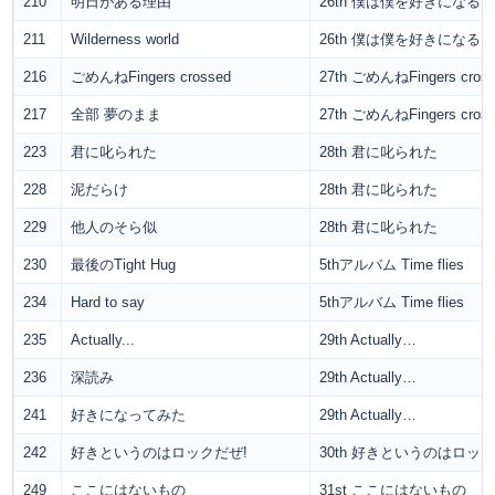
210
明日がある理由
26th 僕は僕を好きになる
211
Wilderness world
26th 僕は僕を好きになる
216
ごめんねFingers crossed
27th ごめんねFingers cros
217
全部 夢のまま
27th ごめんねFingers cros
223
君に叱られた
28th 君に叱られた
228
泥だらけ
28th 君に叱られた
229
他人のそら似
28th 君に叱られた
230
最後のTight Hug
5thアルバム Time flies
234
Hard to say
5thアルバム Time flies
235
Actually...
29th Actually…
236
深読み
29th Actually…
241
好きになってみた
29th Actually…
242
好きというのはロックだぜ!
30th 好きというのはロック
249
ここにはないもの
31st ここにはないもの