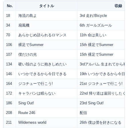
No.
タイトル
収録
18
海流の島よ
3rd 走れ!Bicycle
34
扇風機
6th ガールズルール
70
あらかじめ語られるロマンス
11th 命は美しい
106
裸足でSummer
15th 裸足でSummer
107
僕だけの光
15th 裸足でSummer
134
硬い殻のように抱きしめたい
3rdアルバム 生まれてから
146
いつかできるから今日できる
19th いつかできるから今日
164
ジコチューで行こう!
21st ジコチューで行こう!
172
キャラバンは眠らない
22nd 帰り道は遠回りしたく
186
Sing Out!
23rd Sing Out!
208
Route 246
配信
211
Wilderness world
26th 僕は僕を好きになる