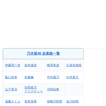
乃木坂46 全楽曲一覧
伊藤理々杏
岩本蓮加
梅澤美波
久保史緒里
阪口珠美
佐藤楓
中村麗乃
向井葉月
吉田綾乃
山下美月
与田祐希
クリスティー
遠藤さくら
賀喜遥香
掛橋沙耶香
金川紗耶