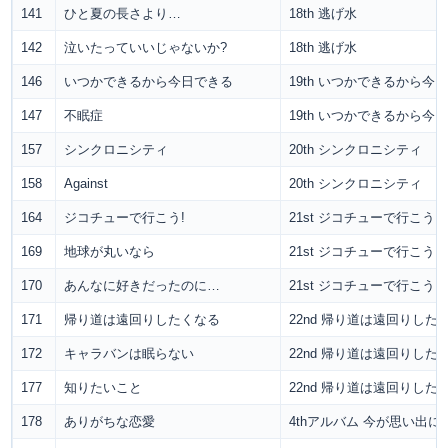
141
ひと夏の長さより…
18th 逃げ水
142
泣いたっていいじゃないか?
18th 逃げ水
146
いつかできるから今日できる
19th いつかできるから今
147
不眠症
19th いつかできるから今
157
シンクロニシティ
20th シンクロニシティ
158
Against
20th シンクロニシティ
164
ジコチューで行こう!
21st ジコチューで行こう!
169
地球が丸いなら
21st ジコチューで行こう!
170
あんなに好きだったのに…
21st ジコチューで行こう!
171
帰り道は遠回りしたくなる
22nd 帰り道は遠回りした
172
キャラバンは眠らない
22nd 帰り道は遠回りした
177
知りたいこと
22nd 帰り道は遠回りした
178
ありがちな恋愛
4thアルバム 今が思い出