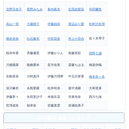
北野日奈子
星野みなみ
新内眞衣
生田絵梨花
寺田蘭世
高山一実
大園桃子
伊藤純奈
渡辺みり愛
松村沙友理
佐々木琴子
堀未央奈
白石麻衣
中田花奈
井上小百合
桜井玲香
斉藤優里
伊藤かりん
衛藤美彩
西野七瀬
川後陽菜
能條愛未
若月佑美
斎藤ちはる
相楽伊織
生駒里奈
川村真洋
伊藤万理華
中元日芽香
橋本奈々未
深川麻衣
永島聖羅
松井玲奈
畠中清羅
大和里菜
伊藤寧々
矢田里沙子
米徳京花
市來玲奈
西川七海
宮澤成良
柏幸奈
安藤美雲
岩瀬佑美子
乃木坂46 楽曲ランキング