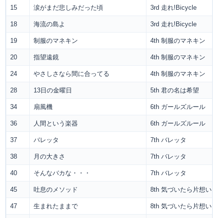
15
涙がまだ悲しみだった頃
3rd 走れ!Bicycle
18
海流の島よ
3rd 走れ!Bicycle
19
制服のマネキン
4th 制服のマネキン
20
指望遠鏡
4th 制服のマネキン
24
やさしさなら間に合ってる
4th 制服のマネキン
28
13日の金曜日
5th 君の名は希望
34
扇風機
6th ガールズルール
36
人間という楽器
6th ガールズルール
37
バレッタ
7th バレッタ
38
月の大きさ
7th バレッタ
40
そんなバカな・・・
7th バレッタ
45
吐息のメソッド
8th 気づいたら片想い
47
生まれたままで
8th 気づいたら片想い