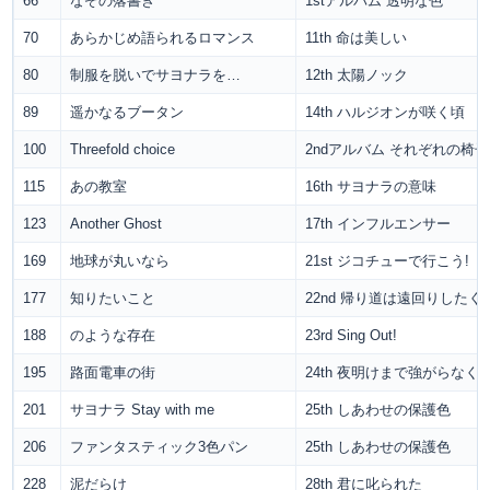
66
なぞの落書き
1stアルバム 透明な色
70
あらかじめ語られるロマンス
11th 命は美しい
80
制服を脱いでサヨナラを…
12th 太陽ノック
89
遥かなるブータン
14th ハルジオンが咲く頃
100
Threefold choice
2ndアルバム それぞれの椅子
115
あの教室
16th サヨナラの意味
123
Another Ghost
17th インフルエンサー
169
地球が丸いなら
21st ジコチューで行こう!
177
知りたいこと
22nd 帰り道は遠回りしたく
188
のような存在
23rd Sing Out!
195
路面電車の街
24th 夜明けまで強がらなく
201
サヨナラ Stay with me
25th しあわせの保護色
206
ファンタスティック3色パン
25th しあわせの保護色
228
泥だらけ
28th 君に叱られた