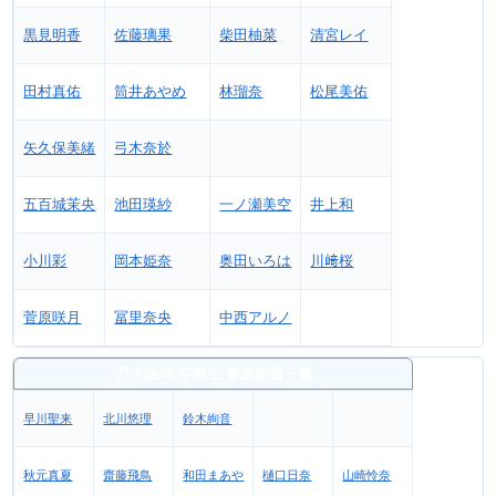
黒見明香
佐藤璃果
柴田柚菜
清宮レイ
田村真佑
筒井あやめ
林瑠奈
松尾美佑
矢久保美緒
弓木奈於
五百城茉央
池田瑛紗
一ノ瀬美空
井上和
小川彩
岡本姫奈
奥田いろは
川﨑桜
菅原咲月
冨里奈央
中西アルノ
乃木坂46 卒業生 参加楽曲一覧
早川聖来
北川悠理
鈴木絢音
秋元真夏
齋藤飛鳥
和田まあや
樋口日奈
山崎怜奈