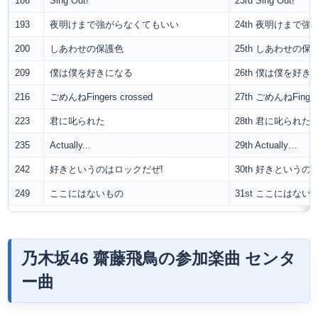
186
Sing Out!
23rd Sing Out!
193
夜明けまで強がらなくてもいい
24th 夜明けまで
200
しあわせの保護色
25th しあわせの保
209
僕は僕を好きになる
26th 僕は僕を好き
216
ごめんねFingers crossed
27th ごめんねFingers
223
君に叱られた
28th 君に叱られた
235
Actually...
29th Actually…
242
好きというのはロックだぜ!
30th 好きというの
249
ここにはないもの
31st ここにはない
乃木坂46 齋藤飛鳥の参加楽曲 センタ
ー曲