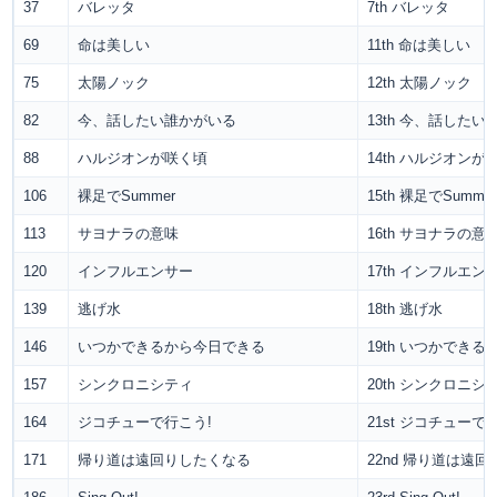
37
バレッタ
7th バレッタ
69
命は美しい
11th 命は美しい
75
太陽ノック
12th 太陽ノック
82
今、話したい誰かがいる
13th 今、話した
88
ハルジオンが咲く頃
14th ハルジオンが
106
裸足でSummer
15th 裸足でSumme
113
サヨナラの意味
16th サヨナラの意
120
インフルエンサー
17th インフルエン
139
逃げ水
18th 逃げ水
146
いつかできるから今日できる
19th いつかでき
157
シンクロニシティ
20th シンクロニシ
164
ジコチューで行こう!
21st ジコチューで
171
帰り道は遠回りしたくなる
22nd 帰り道は遠