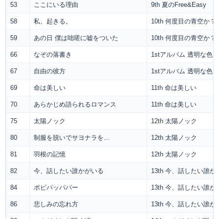
53
ここにいる理由
9th 夏のFree&Easy
58
私、起きる。
10th 何度目の青空か？
59
あの日 僕は咄嗟に嘘をついた
10th 何度目の青空か？
66
なぞの落書き
1stアルバム 透明な色
67
自由の彼方
1stアルバム 透明な色
69
命は美しい
11th 命は美しい
70
あらかじめ語られるロマンス
11th 命は美しい
75
太陽ノック
12th 太陽ノック
80
制服を脱いでサヨナラを…
12th 太陽ノック
81
羽根の記憶
12th 太陽ノック
82
今、話したい誰かがいる
13th 今、話したい誰
84
ポピパッパパー
13th 今、話したい誰
86
悲しみの忘れ方
13th 今、話したい誰