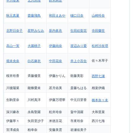
早川聖来
北川悠理
鈴木絢音
秋元真夏
齋藤飛鳥
和田まあや
樋口日奈
山崎怜奈
北野日奈子
星野みなみ
新内眞衣
生田絵梨花
寺田蘭世
高山一実
大園桃子
伊藤純奈
渡辺みり愛
松村沙友理
佐々木琴子
堀未央奈
白石麻衣
中田花奈
井上小百合
桜井玲香
斉藤優里
伊藤かりん
衛藤美彩
西野七瀬
川後陽菜
能條愛未
若月佑美
斎藤ちはる
相楽伊織
生駒里奈
川村真洋
伊藤万理華
中元日芽香
橋本奈々未
深川麻衣
永島聖羅
松井玲奈
畠中清羅
大和里菜
伊藤寧々
矢田里沙子
米徳京花
市來玲奈
西川七海
宮澤成良
柏幸奈
安藤美雲
岩瀬佑美子