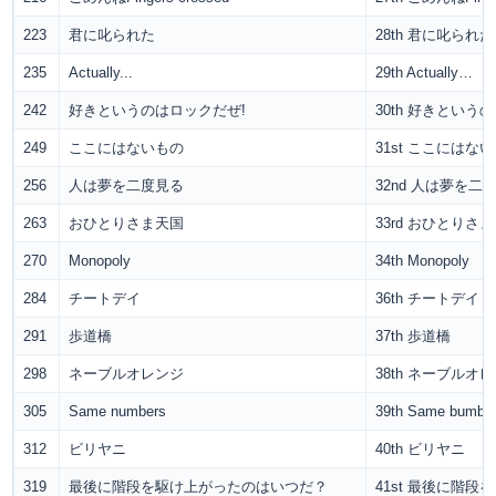
223
君に叱られた
28th 君に叱られた
235
Actually...
29th Actually…
242
好きというのはロックだぜ!
30th 好きという
249
ここにはないもの
31st ここにはな
256
人は夢を二度見る
32nd 人は夢を二
263
おひとりさま天国
33rd おひとりさ
270
Monopoly
34th Monopoly
284
チートデイ
36th チートデイ
291
歩道橋
37th 歩道橋
298
ネーブルオレンジ
38th ネーブルオ
305
Same numbers
39th Same bumbe
312
ビリヤニ
40th ビリヤニ
319
最後に階段を駆け上がったのはいつだ？
41st 最後に階