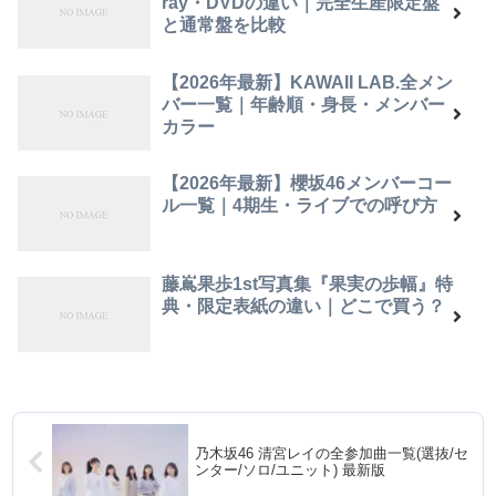
ray・DVDの違い｜完全生産限定盤
と通常盤を比較
【2026年最新】KAWAII LAB.全メン
バー一覧｜年齢順・身長・メンバー
カラー
【2026年最新】櫻坂46メンバーコー
ル一覧｜4期生・ライブでの呼び方
藤嶌果歩1st写真集『果実の歩幅』特
典・限定表紙の違い｜どこで買う？
乃木坂46 清宮レイの全参加曲一覧(選抜/セ
ンター/ソロ/ユニット) 最新版