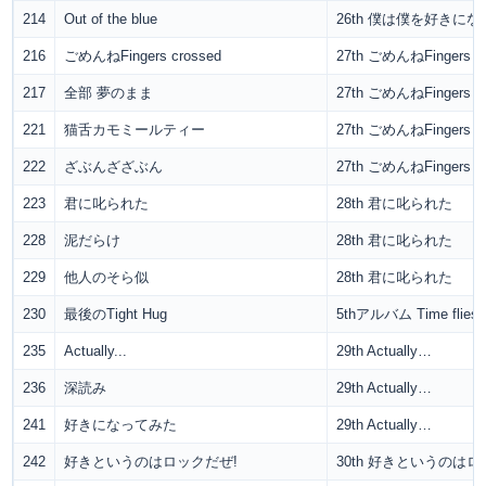
214
Out of the blue
26th 僕は僕を好きにな
216
ごめんねFingers crossed
27th ごめんねFingers c
217
全部 夢のまま
27th ごめんねFingers c
221
猫舌カモミールティー
27th ごめんねFingers c
222
ざぶんざざぶん
27th ごめんねFingers c
223
君に叱られた
28th 君に叱られた
228
泥だらけ
28th 君に叱られた
229
他人のそら似
28th 君に叱られた
230
最後のTight Hug
5thアルバム Time flies
235
Actually...
29th Actually…
236
深読み
29th Actually…
241
好きになってみた
29th Actually…
242
好きというのはロックだぜ!
30th 好きというのはロ