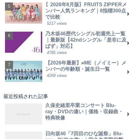
〖2026年8月版〗FRUITS ZIPPERメ
ンバー人気ランキング｜8指標300点
で比較
5217 views
乃木坂46歴代シングル初週売上一覧
｜最新版【42ndシングル「是非に及
ばず」対応】
4785 views
【2026年最新】≠ME（ノイミー）メ
ンバーの年齢順・誕生日一覧
4269 views
最近投稿された記事
久保史緒里卒業コンサート Blu-
ray・DVDの違い｜価格・収録曲・
特典映像
日向坂46「7回目のひな誕祭」Blu-