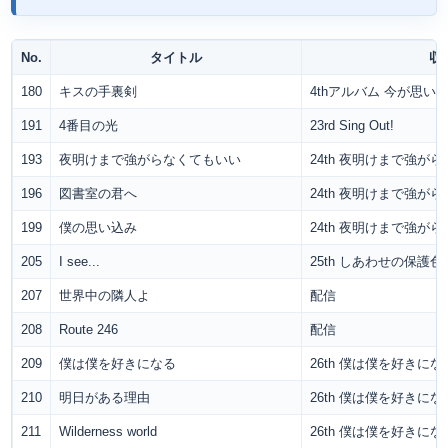
No.
タイトル
収
180
キスの手裏剣
4thアルバム 今が思い
191
4番目の光
23rd Sing Out!
193
夜明けまで強がらなくてもいい
24th 夜明けまで強が
196
図書室の君へ
24th 夜明けまで強が
199
僕の思い込み
24th 夜明けまで強が
205
I see...
25th しあわせの保護色
207
世界中の隣人よ
配信
208
Route 246
配信
209
僕は僕を好きになる
26th 僕は僕を好きにな
210
明日がある理由
26th 僕は僕を好きにな
211
Wilderness world
26th 僕は僕を好きにな