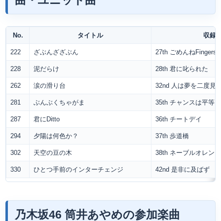
No.
タイトル
収録
222
ざぶんざざぶん
27th ごめんねFingers c
228
泥だらけ
28th 君に叱られた
262
涙の滑り台
32nd 人は夢を二度見
281
ぶんぶくちゃがま
35th チャンスは平等
287
君にDitto
36th チートデイ
294
夕陽は何色か？
37th 歩道橋
302
天空の豆の木
38th ネーブルオレン
330
ひとつ手前のインターチェンジ
42nd 是非に及ばず
乃木坂46 筒井あやめの参加楽曲