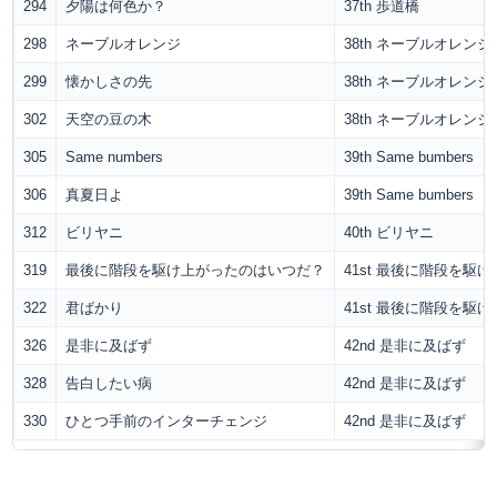
294
夕陽は何色か？
37th 歩道橋
298
ネーブルオレンジ
38th ネーブルオレンジ
299
懐かしさの先
38th ネーブルオレンジ
302
天空の豆の木
38th ネーブルオレンジ
305
Same numbers
39th Same bumbers
306
真夏日よ
39th Same bumbers
312
ビリヤニ
40th ビリヤニ
319
最後に階段を駆け上がったのはいつだ？
41st 最後に階段を駆
322
君ばかり
41st 最後に階段を駆
326
是非に及ばず
42nd 是非に及ばず
328
告白したい病
42nd 是非に及ばず
330
ひとつ手前のインターチェンジ
42nd 是非に及ばず