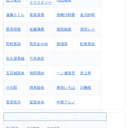
山下美月
与田祐希
クリスティー
遠藤さくら
賀喜遥香
掛橋沙耶香
金川紗耶
黒見明香
佐藤璃果
柴田柚菜
清宮レイ
田村真佑
筒井あやめ
林瑠奈
松尾美佑
矢久保美緒
弓木奈於
五百城茉央
池田瑛紗
一ノ瀬美空
井上和
小川彩
岡本姫奈
奥田いろは
川﨑桜
菅原咲月
冨里奈央
中西アルノ
乃木坂46 卒業生 参加楽曲一覧