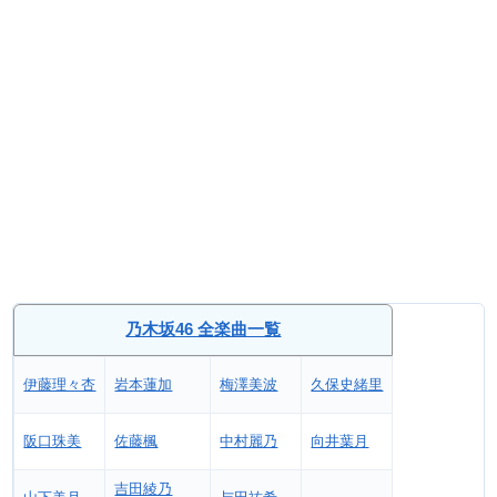
乃木坂46 全楽曲一覧
伊藤理々杏
岩本蓮加
梅澤美波
久保史緒里
阪口珠美
佐藤楓
中村麗乃
向井葉月
吉田綾乃