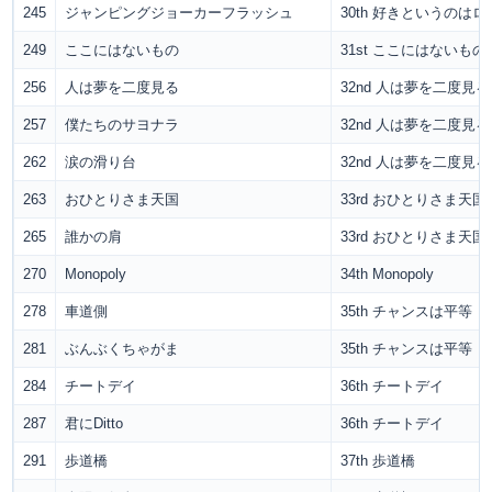
245
ジャンピングジョーカーフラッシュ
30th 好きというのはロ
249
ここにはないもの
31st ここにはないもの
256
人は夢を二度見る
32nd 人は夢を二度見る
257
僕たちのサヨナラ
32nd 人は夢を二度見る
262
涙の滑り台
32nd 人は夢を二度見る
263
おひとりさま天国
33rd おひとりさま天国
265
誰かの肩
33rd おひとりさま天国
270
Monopoly
34th Monopoly
278
車道側
35th チャンスは平等
281
ぶんぶくちゃがま
35th チャンスは平等
284
チートデイ
36th チートデイ
287
君にDitto
36th チートデイ
291
歩道橋
37th 歩道橋