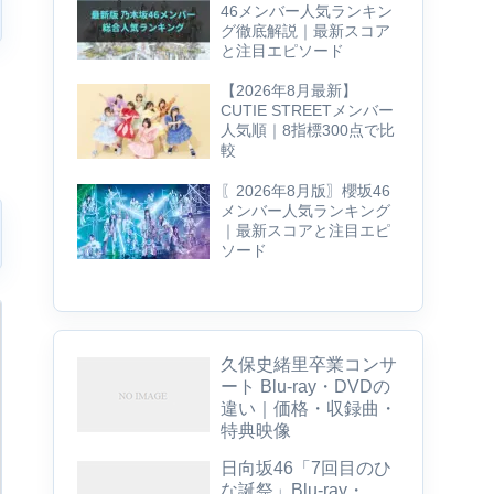
46メンバー人気ランキン
グ徹底解説｜最新スコア
と注目エピソード
【2026年8月最新】
CUTIE STREETメンバー
人気順｜8指標300点で比
較
〖2026年8月版〗櫻坂46
メンバー人気ランキング
｜最新スコアと注目エピ
ソード
久保史緒里卒業コンサ
ート Blu-ray・DVDの
違い｜価格・収録曲・
特典映像
日向坂46「7回目のひ
な誕祭」Blu-ray・