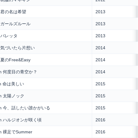
h 君の名は希望
2013
h ガールズルール
2013
h バレッタ
2013
th 気づいたら片想い
2014
h 夏のFree&Easy
2014
th 何度目の青空か？
2014
th 命は美しい
2015
th 太陽ノック
2015
3th 今、話したい誰かがいる
2015
th ハルジオンが咲く頃
2016
th 裸足でSummer
2016