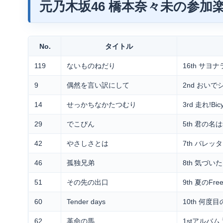
元乃木坂46 橋本奈々未の参加
No.
タイトル
119
ないものねだり
16th サヨ
9
偶然を言い訳にして
2nd おい
14
せっかちなかたつむり
3rd 走れ!Bicy
29
でこぴん
5th 君の名
42
やさしさとは
7th バレッタ
46
孤独兄弟
8th 気づい
51
その先の出口
9th 夏のFre
60
Tender days
10th 何度
62
革命の馬
1stアルバム