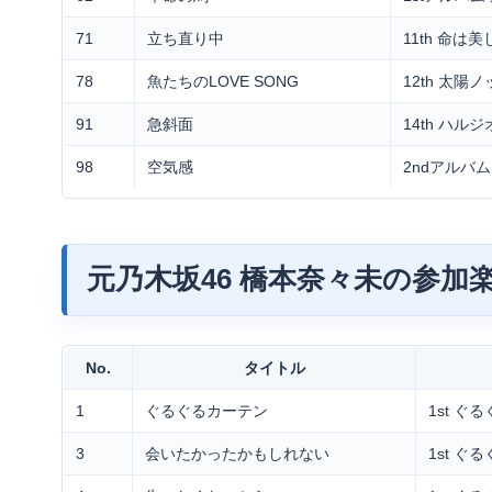
71
立ち直り中
11th 命は
78
魚たちのLOVE SONG
12th 太陽
91
急斜面
14th ハル
98
空気感
2ndアルバ
元乃木坂46 橋本奈々未の参加
No.
タイトル
1
ぐるぐるカーテン
1st ぐ
3
会いたかったかもしれない
1st ぐ