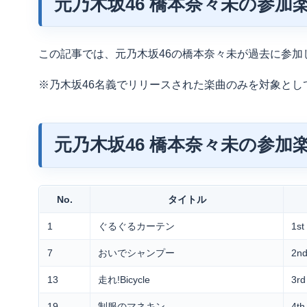
元乃木坂46 橋本奈々未の参加
この記事では、元乃木坂46の橋本奈々未が過去に参加
※乃木坂46名義でリリースされた楽曲のみを対象とし
元乃木坂46 橋本奈々未の参加
No.
タイトル
1
ぐるぐるカーテン
1s
7
おいでシャンプー
2
13
走れ!Bicycle
3rd
19
制服のマネキン
4t