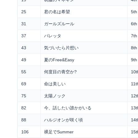
25
君の名は希望
5t
31
ガールズルール
6t
37
バレッタ
7t
43
気づいたら片想い
8
49
夏のFree&Easy
9t
55
何度目の青空か?
10
69
命は美しい
11
75
太陽ノック
12
82
今、話したい誰かがいる
1
88
ハルジオンが咲く頃
14
106
裸足でSummer
15