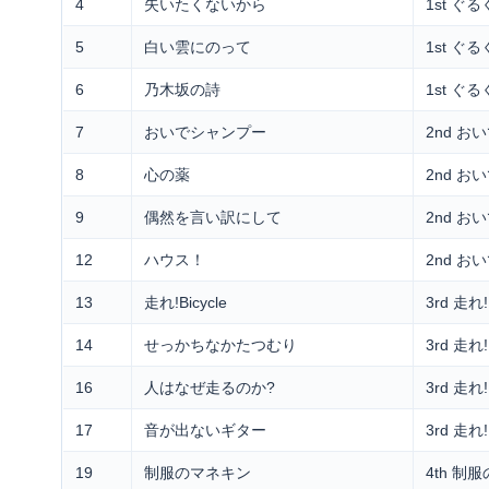
4
失いたくないから
1st ぐ
5
白い雲にのって
1st ぐ
6
乃木坂の詩
1st ぐ
7
おいでシャンプー
2nd 
8
心の薬
2nd 
9
偶然を言い訳にして
2nd 
12
ハウス！
2nd 
13
走れ!Bicycle
3rd 走れ!
14
せっかちなかたつむり
3rd 走れ!
16
人はなぜ走るのか?
3rd 走れ!
17
音が出ないギター
3rd 走れ!
19
制服のマネキン
4th 制