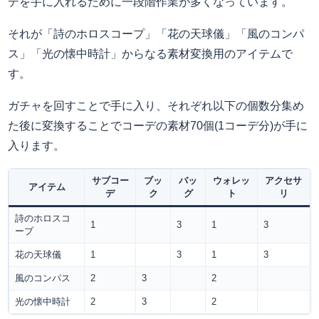
デを手に入れるために一段階作業が多くなっています。
それが「詩のホロスコープ」「花の天球儀」「風のコンパ
ス」「光の懐中時計」からなる素材変換用のアイテムで
す。
ガチャを回すことで手に入り、それぞれ以下の個数分集め
た後に変換することでコーデの素材70個(1コーデ分)が手に
入ります。
サブコー
ブッ
バッ
ウォレッ
アクセサ
アイテム
デ
ク
グ
ト
リ
詩のホロスコ
1
3
1
3
ープ
花の天球儀
1
3
1
3
風のコンパス
2
3
2
光の懐中時計
2
3
2