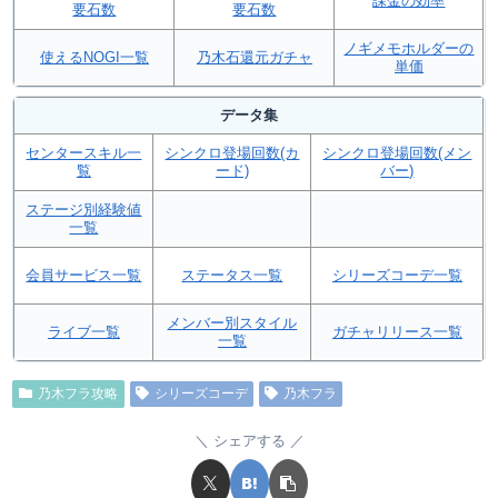
課金の効率
要石数
要石数
ノギメモホルダーの
使えるNOGI一覧
乃木石還元ガチャ
単価
データ集
センタースキル一
シンクロ登場回数(カ
シンクロ登場回数(メン
覧
ード)
バー)
ステージ別経験値
一覧
会員サービス一覧
ステータス一覧
シリーズコーデ一覧
メンバー別スタイル
ライブ一覧
ガチャリリース一覧
一覧
乃木フラ攻略
シリーズコーデ
乃木フラ
シェアする