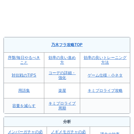
乃木フラ攻略TOP
序盤/毎日やるべき
効率の良い進め
効率の良いトレーニング
こと
方
方法
コーデの詳細・
対抗戦のTIPS
ゲーム仕様・小ネタ
強化
用語集
楽屋
キミプロライブ攻略
キミプロライブ
容量を減らす
周期
分析
メンバーガチャの必
ノギメモガチャの必