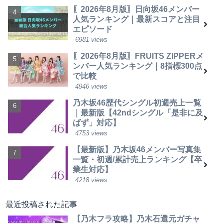
〖2026年8月版〗日向坂46メンバー
人気ランキング｜最新スコアと注目
エピソード
6981 views
〖2026年8月版〗FRUITS ZIPPERメ
ンバー人気ランキング｜8指標300点
で比較
4946 views
乃木坂46歴代シングル初週売上一覧
｜最新版【42ndシングル「是非に及
ばず」対応】
4753 views
【最新版】乃木坂46メンバー写真集
一覧・初週/累計売上ランキング【卒
業生対応】
4218 views
最近投稿された記事
【乃木フラ攻略】乃木石還元ガチャ