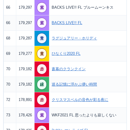
66
179,297
紫
BACKS LIVE!! FL ブルームーンキス
66
179,297
紫
BACKS LIVE!! FL
68
179,287
青
ラグジュアリー・ホリディ
69
179,277
黄
ひなくり2020 FL
70
179,182
赤
蒼幕のクランクイン
70
179,182
緑
巡る記憶に浮かぶ儚い時間
72
178,891
赤
クリスマスベルの音色が彩る夜に
73
178,426
紫
WKF2021 FL 思ったよりも寂しくない