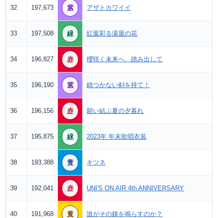
32
197,673
紫
アザトカワイイ
33
197,508
緑
紅葉彩る湯屋の花
34
196,827
赤
櫻咲く未来へ、踏み出して
35
196,190
紫
錆つかない剣を持て！
36
196,156
赤
願い結ぶ夏の夕暮れ
37
195,875
緑
2023年 年末歌唱衣装
38
193,388
青
キツネ
39
192,041
赤
UNI'S ON AIR 4th ANNIVERSARY
40
191,968
黄
誰がその鐘を鳴らすのか？