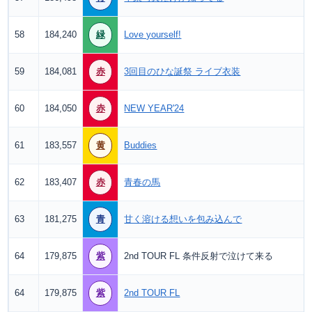
58
184,240
緑
Love yourself!
59
184,081
赤
3回目のひな誕祭 ライブ衣装
60
184,050
赤
NEW YEAR'24
61
183,557
黄
Buddies
62
183,407
赤
青春の馬
63
181,275
青
甘く溶ける想いを包み込んで
64
179,875
紫
2nd TOUR FL 条件反射で泣けて来る
64
179,875
紫
2nd TOUR FL