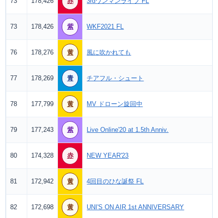
73
178,426
赤
3rdワンマンライブ FL
73
178,426
紫
WKF2021 FL
76
178,276
黄
風に吹かれても
77
178,269
青
チアフル・シュート
78
177,799
黄
MV ドローン旋回中
79
177,243
紫
Live Online'20 at 1.5th Anniv.
80
174,328
赤
NEW YEAR'23
81
172,942
黄
4回目のひな誕祭 FL
82
172,698
黄
UNI'S ON AIR 1st ANNIVERSARY