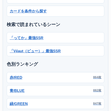
カードを条件から探す
検索で読まれているシーン
「ってか」最強SSR
「Véaut（ビュー）」最強SSR
色別ランキング
赤/RED
864枚
青/BLUE
882枚
緑/GREEN
847枚