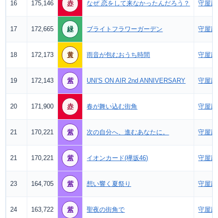
16
175,146
赤
なぜ 恋をして来なかったんだろう？
守屋茜
17
172,665
緑
ブライトフラワーガーデン
守屋茜
18
172,173
黄
雨音が包むおうち時間
守屋茜
19
172,143
紫
UNI'S ON AIR 2nd ANNIVERSARY
守屋茜
20
171,900
赤
春が舞い込む街角
守屋茜
21
170,221
紫
次の自分へ、進むあなたに。
守屋茜
21
170,221
紫
イオンカード(欅坂46)
守屋茜
23
164,705
紫
想い響く夏祭り
守屋茜
24
163,722
紫
聖夜の街角で
守屋茜