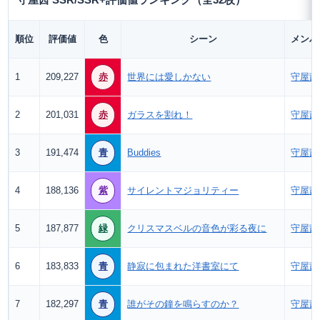
守屋茜 SSR/SSR+評価値ランキング（全32枚）
順位
評価値
色
シーン
メンバ
1
209,227
赤
世界には愛しかない
守屋茜
2
201,031
赤
ガラスを割れ！
守屋茜
3
191,474
青
Buddies
守屋茜
4
188,136
紫
サイレントマジョリティー
守屋茜
5
187,877
緑
クリスマスベルの音色が彩る夜に
守屋茜
6
183,833
青
静寂に包まれた洋書室にて
守屋茜
7
182,297
青
誰がその鐘を鳴らすのか？
守屋茜