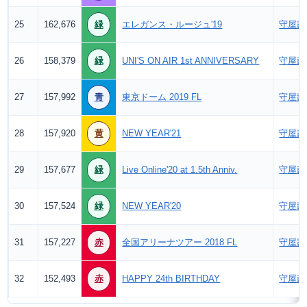
25
162,676
緑
エレガンス・ルージュ'19
守屋茜
26
158,379
緑
UNI'S ON AIR 1st ANNIVERSARY
守屋茜
27
157,992
青
東京ドーム 2019 FL
守屋茜
28
157,920
黄
NEW YEAR'21
守屋茜
29
157,677
緑
Live Online'20 at 1.5th Anniv.
守屋茜
30
157,524
緑
NEW YEAR'20
守屋茜
31
157,227
赤
全国アリーナツアー 2018 FL
守屋茜
32
152,493
赤
HAPPY 24th BIRTHDAY
守屋茜