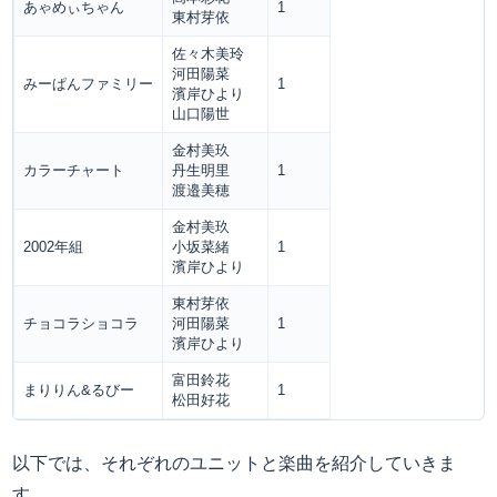
あゃめぃちゃん
1
東村芽依
佐々木美玲
河田陽菜
みーぱんファミリー
1
濱岸ひより
山口陽世
金村美玖
カラーチャート
丹生明里
1
渡邉美穂
金村美玖
2002年組
小坂菜緒
1
濱岸ひより
東村芽依
チョコラショコラ
河田陽菜
1
濱岸ひより
富田鈴花
まりりん&るびー
1
松田好花
以下では、それぞれのユニットと楽曲を紹介していきま
す。