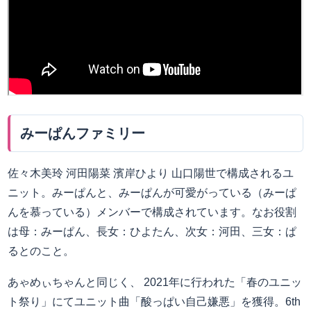
みーぱんファミリー
佐々木美玲 河田陽菜 濱岸ひより 山口陽世で構成されるユ
ニット。みーぱんと、みーぱんが可愛がっている（みーぱ
んを慕っている）メンバーで構成されています。なお役割
は母：みーぱん、長女：ひよたん、次女：河田、三女：ぱ
るとのこと。
あゃめぃちゃんと同じく、 2021年に行われた「春のユニッ
ト祭り」にてユニット曲「酸っぱい自己嫌悪」を獲得。6th