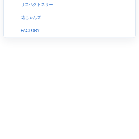
リスペクトスリー
花ちゃんズ
FACTORY
きずなーず
あゃめぃちゃん
みーぱんファミリー
カラーチャート
2002年組
チョコラショコラ
まりりん&るびー