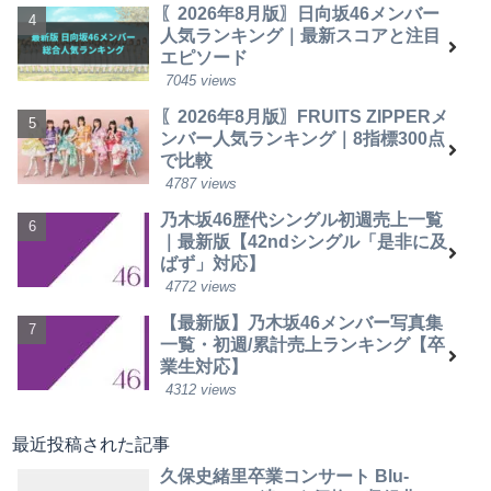
〖2026年8月版〗日向坂46メンバー
人気ランキング｜最新スコアと注目
エピソード
7045 views
〖2026年8月版〗FRUITS ZIPPERメ
ンバー人気ランキング｜8指標300点
で比較
4787 views
乃木坂46歴代シングル初週売上一覧
｜最新版【42ndシングル「是非に及
ばず」対応】
4772 views
【最新版】乃木坂46メンバー写真集
一覧・初週/累計売上ランキング【卒
業生対応】
4312 views
最近投稿された記事
久保史緒里卒業コンサート Blu-