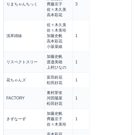
りまちゃんちっく
齊藤京子
3
佐々木久美
高本彩花
佐々木久美
佐々木美玲
浅草姉妹
加藤史帆
1
高本彩花
小坂菜緒
加藤史帆
リスペクトスリー
渡邉美穂
1
上村ひなの
富田鈴花
花ちゃんズ
1
松田好花
東村芽依
FACTORY
河田陽菜
1
松田好花
加藤史帆
きずなーず
齊藤京子
1
佐々木美玲
高本彩花