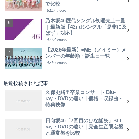
で比較
5117 views
乃木坂46歴代シングル初週売上一覧
｜最新版【42ndシングル「是非に及
ばず」対応】
4772 views
【2026年最新】≠ME（ノイミー）メ
ンバーの年齢順・誕生日一覧
4216 views
最近投稿された記事
久保史緒里卒業コンサート Blu-
ray・DVDの違い｜価格・収録曲・
特典映像
日向坂46「7回目のひな誕祭」Blu-
ray・DVDの違い｜完全生産限定盤
と通常盤を比較