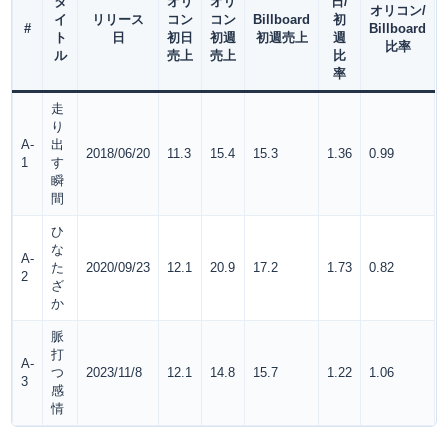
タ
オリ
オリ
日/
オリコン/
イ
リリース
コン
コン
Billboard
初
#
Billboard
ト
日
初日
初週
初週売上
週
比率
ル
売上
売上
比
率
走
り
A-
出
2018/06/20
11.3
15.4
15.3
1.36
0.99
1
す
瞬
間
ひ
な
A-
た
2020/09/23
12.1
20.9
17.2
1.73
0.82
2
ざ
か
脈
打
A-
つ
2023/11/8
12.1
14.8
15.7
1.22
1.06
3
感
情