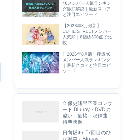
46メンバー人気ランキン
グ徹底解説｜最新スコア
と注目エピソード
【2026年8月最新】
CUTIE STREETメンバー
人気順｜8指標300点で比
較
〖2026年8月版〗櫻坂46
メンバー人気ランキング
｜最新スコアと注目エピ
ソード
久保史緒里卒業コンサ
ート Blu-ray・DVDの
違い｜価格・収録曲・
特典映像
日向坂46「7回目のひ
な誕祭」Blu-ray・