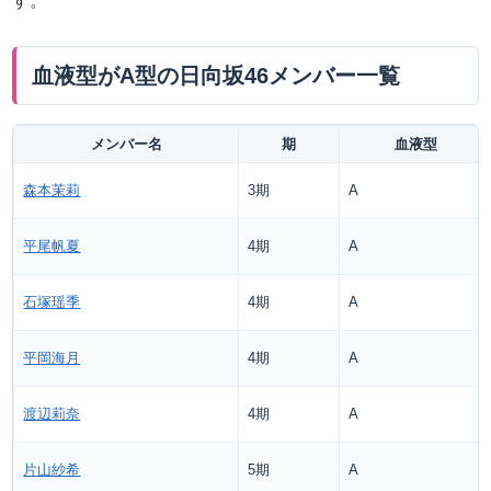
す。
血液型がA型の日向坂46メンバー一覧
メンバー名
期
血液型
森本茉莉
3期
A
平尾帆夏
4期
A
石塚瑶季
4期
A
平岡海月
4期
A
渡辺莉奈
4期
A
片山紗希
5期
A