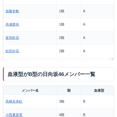
加藤史帆
1期
A
高瀬愛奈
1期
A
富田鈴花
2期
A
松田好花
2期
A
血液型がB型の日向坂46メンバー一覧
メンバー名
期
血液型
髙橋未来虹
3期
B
小西夏菜実
4期
B