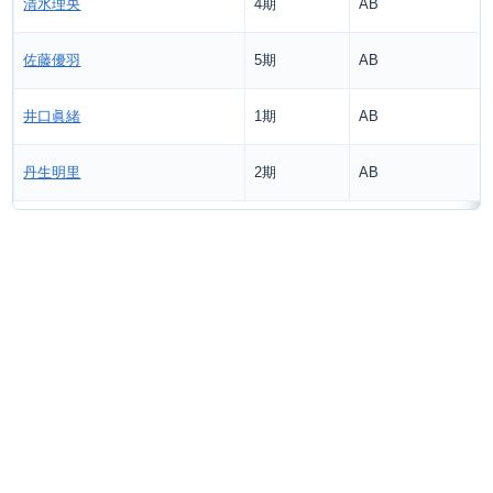
清水理央
4期
AB
佐藤優羽
5期
AB
井口眞緒
1期
AB
丹生明里
2期
AB