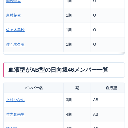
潮紗理菜
1期
O
東村芽依
1期
O
佐々木美玲
1期
O
佐々木久美
1期
O
血液型がAB型の日向坂46メンバー一覧
メンバー名
期
血液型
上村ひなの
3期
AB
竹内希来里
4期
AB