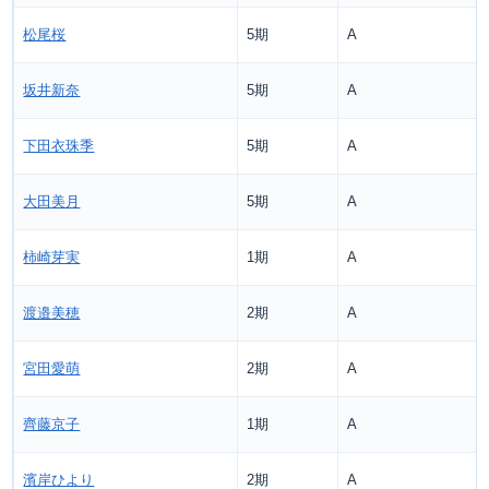
松尾桜
5期
A
坂井新奈
5期
A
下田衣珠季
5期
A
大田美月
5期
A
柿崎芽実
1期
A
渡邉美穂
2期
A
宮田愛萌
2期
A
齊藤京子
1期
A
濱岸ひより
2期
A