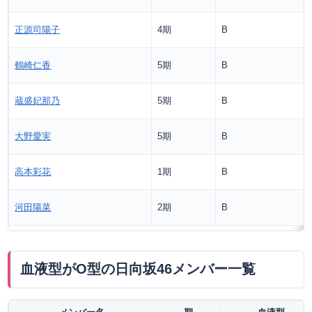
正源司陽子
4期
B
鶴崎仁香
5期
B
蔵盛妃那乃
5期
B
大野愛実
5期
B
高本彩花
1期
B
河田陽菜
2期
B
血液型がO型の日向坂46メンバー一覧