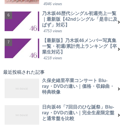
4946 views
乃木坂46歴代シングル初週売上一覧
｜最新版【42ndシングル「是非に及
ばず」対応】
4753 views
【最新版】乃木坂46メンバー写真集
一覧・初週/累計売上ランキング【卒
業生対応】
4218 views
最近投稿された記事
久保史緒里卒業コンサート Blu-
ray・DVDの違い｜価格・収録曲・
特典映像
日向坂46「7回目のひな誕祭」Blu-
ray・DVDの違い｜完全生産限定盤
と通常盤を比較