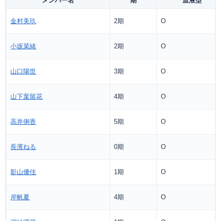
メンバー名
期
血液型
金村美玖
2期
O
小坂菜緒
2期
O
山口陽世
3期
O
山下葉留花
4期
O
高井俐香
5期
O
長濱ねる
0期
O
影山優佳
1期
O
岸帆夏
4期
O