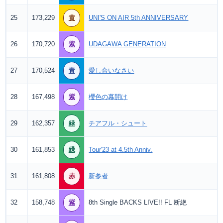
25
173,229
黄
UNI'S ON AIR 5th ANNIVERSARY
26
170,720
紫
UDAGAWA GENERATION
27
170,524
青
愛し合いなさい
28
167,498
紫
櫻色の幕開け
29
162,357
緑
チアフル・シュート
30
161,853
緑
Tour'23 at 4.5th Anniv.
31
161,808
赤
新参者
32
158,748
紫
8th Single BACKS LIVE!! FL 断絶