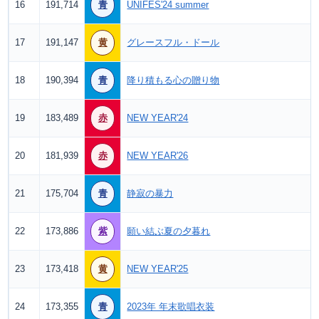
16
191,714
青
UNIFES'24 summer
17
191,147
黄
グレースフル・ドール
18
190,394
青
降り積もる心の贈り物
19
183,489
赤
NEW YEAR'24
20
181,939
赤
NEW YEAR'26
21
175,704
青
静寂の暴力
22
173,886
紫
願い結ぶ夏の夕暮れ
23
173,418
黄
NEW YEAR'25
24
173,355
青
2023年 年末歌唱衣装