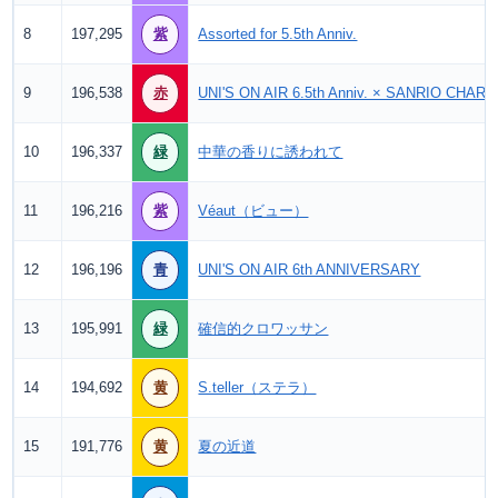
8
197,295
紫
Assorted for 5.5th Anniv.
9
196,538
赤
UNI'S ON AIR 6.5th Anniv. × SANRIO CHA
10
196,337
緑
中華の香りに誘われて
11
196,216
紫
Véaut（ビュー）
12
196,196
青
UNI'S ON AIR 6th ANNIVERSARY
13
195,991
緑
確信的クロワッサン
14
194,692
黄
S.teller（ステラ）
15
191,776
黄
夏の近道