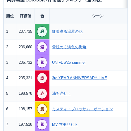
向井純葉 SSR/SSR+評価値ランキング（全33枚）
順位
評価値
色
シーン
1
207,735
緑
紅葉彩る湯屋の花
2
206,660
紫
雪煌めく淡色の街角
3
205,732
紫
UNIFES'25 summer
4
205,321
赤
3rd YEAR ANNIVERSARY LIVE
5
198,578
赤
油を注せ！
6
198,157
黄
ミスティ・ブロッサム・ポーション
7
197,518
紫
MV マモリビト