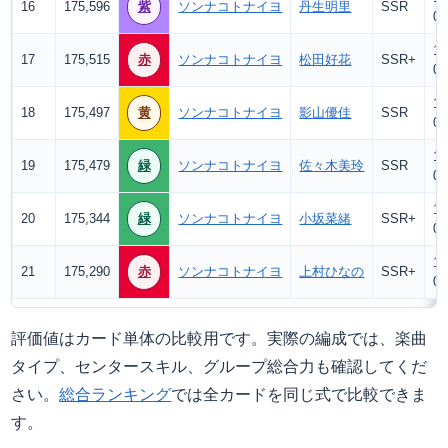
16
175,596
紫
ソンナコトナイヨ
丹生明里
SSR
0
12
17
175,515
赤
ソンナコトナイヨ
松田好花
SSR+
0
12
18
175,497
黄
ソンナコトナイヨ
影山優佳
SSR
0
12
19
175,479
緑
ソンナコトナイヨ
佐々木美玲
SSR
0
12
20
175,344
緑
ソンナコトナイヨ
小坂菜緒
SSR+
0
12
21
175,290
赤
ソンナコトナイヨ
上村ひなの
SSR+
0
評価値はカード単体の比較用です。実際の編成では、楽曲
タイプ、センタースキル、グループ総合力も確認してくだ
さい。
総合ランキング
では全カードを同じ式で比較できま
す。