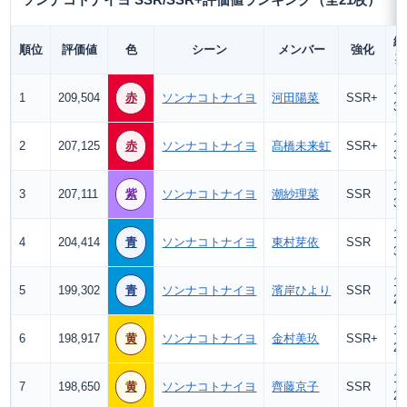
ソンナコトナイヨ SSR/SSR+評価値ランキング（全21枚）
総
順位
評価値
色
シーン
メンバー
強化
12
1
209,504
赤
ソンナコトナイヨ
河田陽菜
SSR+
3.
12
2
207,125
赤
ソンナコトナイヨ
髙橋未来虹
SSR+
3.
13
3
207,111
紫
ソンナコトナイヨ
潮紗理菜
SSR
3.
12
4
204,414
青
ソンナコトナイヨ
東村芽依
SSR
3.
13
5
199,302
青
ソンナコトナイヨ
濱岸ひより
SSR
2.
12
6
198,917
黄
ソンナコトナイヨ
金村美玖
SSR+
2.
12
7
198,650
黄
ソンナコトナイヨ
齊藤京子
SSR
2.