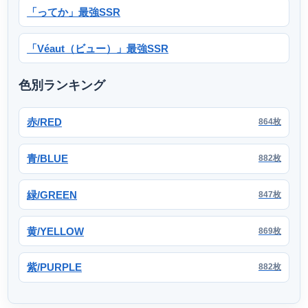
「ってか」最強SSR
「Véaut（ビュー）」最強SSR
色別ランキング
赤/RED
864枚
青/BLUE
882枚
緑/GREEN
847枚
黄/YELLOW
869枚
紫/PURPLE
882枚