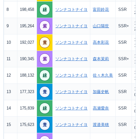
12
8
198,458
緑
ソンナコトナイヨ
富田鈴花
SSR
2.
12
9
195,264
紫
ソンナコトナイヨ
山口陽世
SSR+
2.
12
10
192,027
黄
ソンナコトナイヨ
高本彩花
SSR
1.
12
11
190,345
紫
ソンナコトナイヨ
森本茉莉
SSR+
1.
12
12
188,132
緑
ソンナコトナイヨ
佐々木久美
SSR
1.
12
13
177,323
青
ソンナコトナイヨ
加藤史帆
SSR
0.
12
14
175,839
緑
ソンナコトナイヨ
高瀬愛奈
SSR
0
12
15
175,623
青
ソンナコトナイヨ
渡邉美穂
SSR
0
12