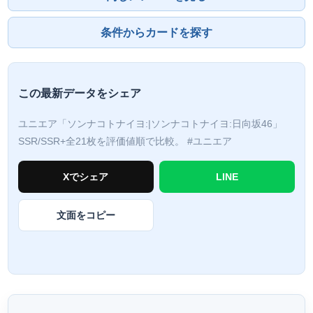
条件からカードを探す
この最新データをシェア
ユニエア「ソンナコトナイヨ:|ソンナコトナイヨ:日向坂46」
SSR/SSR+全21枚を評価値順で比較。
#ユニエア
Xでシェア
LINE
文面をコピー