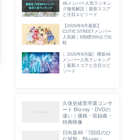
46メンバー人気ランキン
グ徹底解説｜最新スコア
と注目エピソード
【2026年8月最新】
CUTIE STREETメンバー
人気順｜8指標300点で比
較
〖2026年8月版〗櫻坂46
メンバー人気ランキング
｜最新スコアと注目エピ
ソード
久保史緒里卒業コンサ
ート Blu-ray・DVDの
違い｜価格・収録曲・
特典映像
日向坂46「7回目のひ
な誕祭」Blu-ray・