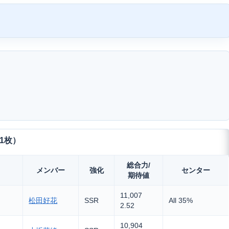
11枚）
総合力/
メンバー
強化
センター
期待値
11,007
松田好花
SSR
All 35%
2.52
10,904