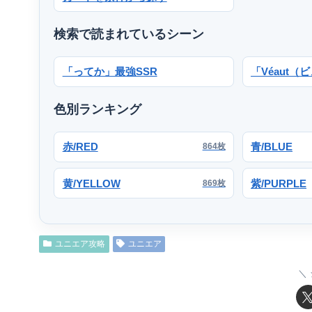
検索で読まれているシーン
「ってか」最強SSR
「Véaut（
色別ランキング
赤/RED
青/BLUE
864枚
黄/YELLOW
紫/PURPLE
869枚
ユニエア攻略
ユニエア