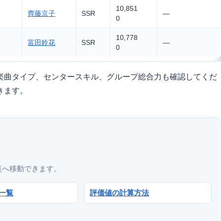
10,851
齊藤京子
SSR
—
0
10,778
富田鈴花
SSR
—
0
楽曲タイプ、センタースキル、グループ総合力も確認してくだ
きます。
覧へ移動できます。
ラ一覧
評価値の計算方法