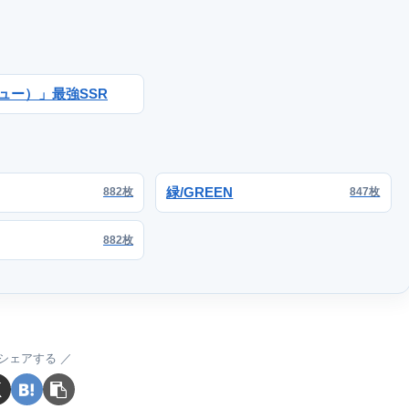
ビュー）」最強SSR
緑/GREEN
882枚
847枚
882枚
シェアする