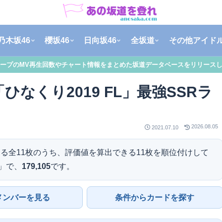
乃木坂46
櫻坂46
日向坂46
全坂道
その他アイド
ープのMV再生回数やチャート情報をまとめた坂道データベースをリリース
ひなくり2019 FL」最強SSRラ
2026.08.05
2021.07.10
る全11枚のうち、評価値を算出できる11枚を順位付けして
L」で、
179,105
です。
メンバーを見る
条件からカードを探す